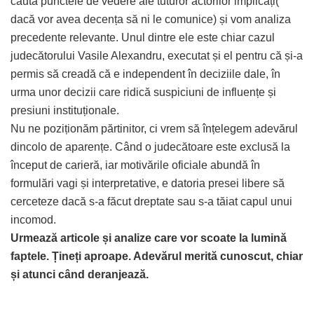
căuta punctele de vedere ale tuturor actorilor implicați(
dacă vor avea decența să ni le comunice) și vom analiza
precedente relevante. Unul dintre ele este chiar cazul
judecătorului Vasile Alexandru, executat și el pentru că și-a
permis să creadă că e independent în deciziile dale, în
urma unor decizii care ridică suspiciuni de influențe și
presiuni instituționale.
Nu ne poziționăm părtinitor, ci vrem să înțelegem adevărul
dincolo de aparențe. Când o judecătoare este exclusă la
început de carieră, iar motivările oficiale abundă în
formulări vagi și interpretative, e datoria presei libere să
cerceteze dacă s-a făcut dreptate sau s-a tăiat capul unui
incomod.
Urmează articole și analize care vor scoate la lumină
faptele. Țineți aproape. Adevărul merită cunoscut, chiar
și atunci când deranjează.