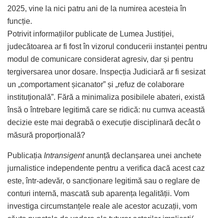
2025, vine la nici patru ani de la numirea acesteia în
funcție.
Potrivit informațiilor publicate de Lumea Justiției,
judecătoarea ar fi fost în vizorul conducerii instanței pentru
modul de comunicare considerat agresiv, dar și pentru
tergiversarea unor dosare. Inspecția Judiciară ar fi sesizat
un „comportament șicanator” și „refuz de colaborare
instituțională”. Fără a minimaliza posibilele abateri, există
însă o întrebare legitimă care se ridică: nu cumva această
decizie este mai degrabă o execuție disciplinară decât o
măsură proporțională?
Publicația
Intransigent
anunță declanșarea unei anchete
jurnalistice independente pentru a verifica dacă acest caz
este, într-adevăr, o sancționare legitimă sau o reglare de
conturi internă, mascată sub aparența legalității. Vom
investiga circumstanțele reale ale acestor acuzații, vom