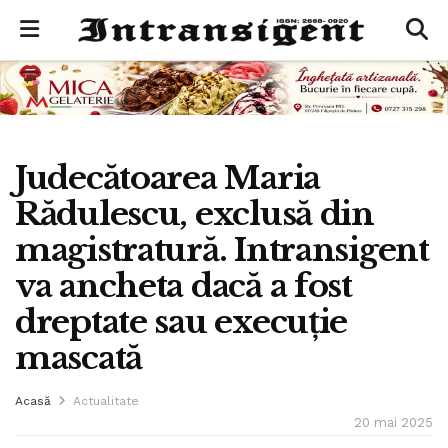
Judecătoarea Maria
Rădulescu, exclusă din
magistratură. Intransigent
va ancheta dacă a fost
dreptate sau execuție
mascată
Acasă
Actualitate
20 mai 2025