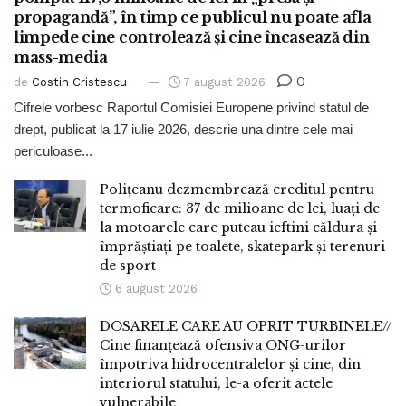
propagandă”, în timp ce publicul nu poate afla
limpede cine controlează și cine încasează din
mass-media
0
de
Costin Cristescu
7 august 2026
Cifrele vorbesc Raportul Comisiei Europene privind statul de
drept, publicat la 17 iulie 2026, descrie una dintre cele mai
periculoase...
Polițeanu dezmembrează creditul pentru
termoficare: 37 de milioane de lei, luați de
la motoarele care puteau ieftini căldura și
împrăștiați pe toalete, skatepark și terenuri
de sport
6 august 2026
DOSARELE CARE AU OPRIT TURBINELE//
Cine finanțează ofensiva ONG-urilor
împotriva hidrocentralelor și cine, din
interiorul statului, le-a oferit actele
vulnerabile