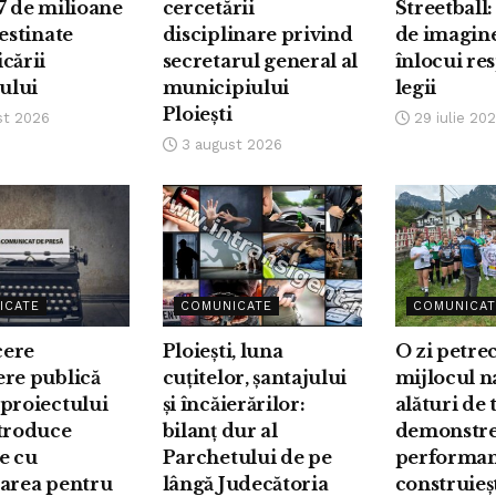
7 de milioane
cercetării
Streetball:
destinate
disciplinare privind
de imagin
cării
secretarul general al
înlocui re
iului
municipiului
legii
Ploiești
st 2026
29 iulie 20
3 august 2026
ICATE
COMUNICATE
COMUNICAT
ere
Ploiești, luna
O zi petre
ere publică
cuțitelor, șantajului
mijlocul na
proiectului
și încăierărilor:
alături de 
ntroduce
bilanț dur al
demonstre
e cu
Parchetului de pe
performan
oarea pentru
lângă Judecătoria
construieș