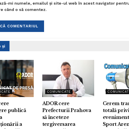
ază-mi numele, emailul și site-ul web în acest navigator pentr
are când o să comentez.
 și
ICATE
COMUNICATE
COMUNICAT
ere
ADOR cere
Cerem tra
ere publică
Prefecturii Prahova
totală pri
a
să înceteze
eveniment
ționării a
tergiversarea
Sport Are