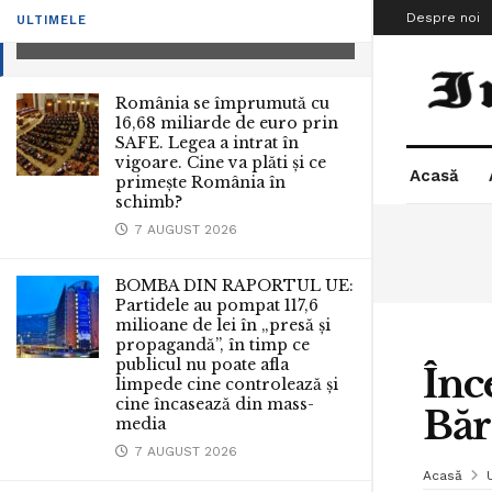
pentru un bărbat din Bărcăneşti
Despre noi
ULTIMELE
5 IANUARIE 2011
România se împrumută cu
16,68 miliarde de euro prin
SAFE. Legea a intrat în
vigoare. Cine va plăti și ce
Acasă
primește România în
schimb?
7 AUGUST 2026
BOMBA DIN RAPORTUL UE:
Partidele au pompat 117,6
milioane de lei în „presă și
propagandă”, în timp ce
publicul nu poate afla
Înc
limpede cine controlează și
cine încasează din mass-
Băr
media
7 AUGUST 2026
Acasă