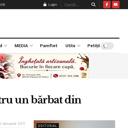
026
Login
d
MEDIA
Pamflet
Utile
Petiții
tru un bărbat din
5 ianuarie 2011
EDITORIAL