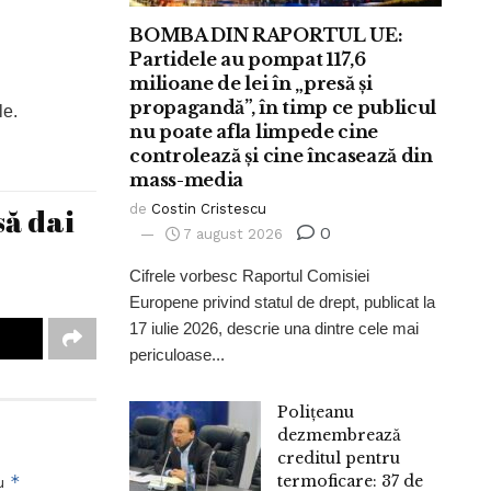
BOMBA DIN RAPORTUL UE:
Partidele au pompat 117,6
milioane de lei în „presă și
propagandă”, în timp ce publicul
le.
nu poate afla limpede cine
controlează și cine încasează din
mass-media
să dai
de
Costin Cristescu
0
7 august 2026
Cifrele vorbesc Raportul Comisiei
Europene privind statul de drept, publicat la
17 iulie 2026, descrie una dintre cele mai
periculoase...
Polițeanu
dezmembrează
creditul pentru
*
termoficare: 37 de
cu