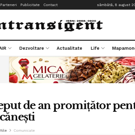
Parteneri
Publicitate
Contact
sâmbătă, 8 august 2
AIR
Dezvoltare
Actualitate
Life
Mapamon
eput de an promiţător pen
căneşti
Utile
Comunicate