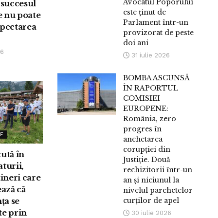
Avocatul Poporului
 succesul
este ținut de
e nu poate
Parlament într-un
spectarea
provizorat de peste
doi ani
26
31 iulie 2026
BOMBA ASCUNSĂ
ÎN RAPORTUL
COMISIEI
EUROPENE:
România, zero
progres în
E
anchetarea
corupției din
cută în
Justiție. Două
turii,
rechizitorii într-un
tineri care
an și niciunul la
ază că
nivelul parchetelor
ța se
curților de apel
te prin
30 iulie 2026