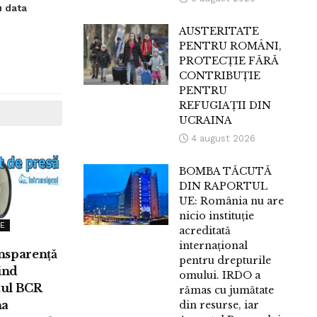
u data
AUSTERITATE
PENTRU ROMÂNI,
PROTECȚIE FĂRĂ
CONTRIBUȚIE
PENTRU
REFUGIAȚII DIN
UCRAINA
4 august 2026
BOMBA TĂCUTĂ
DIN RAPORTUL
UE: România nu are
nicio instituție
E
acreditată
internațional
nsparență
pentru drepturile
vind
omului. IRDO a
ul BCR
rămas cu jumătate
na
din resurse, iar