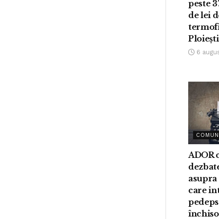
peste 3
de lei 
termofi
Ploieșt
6 augu
COMUN
ADOR c
dezbat
asupra 
care i
pedeps
închis