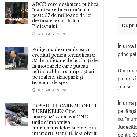
ADOR cere dezbatere publică
înaintea redirecționării a
peste 37 de milioane de lei
destinate termoficării
Cupri
Ploieștiului
6 AUGUST 2026
În urma i
Polițeanu dezmembrează
principal
creditul pentru termoficare:
37 de milioane de lei, luați de
la motoarele care puteau
Din cerce
ieftini căldura și împrăștiați
pe toalete, skatepark și
pătruns î
terenuri de sport
şi a sust
6 AUGUST 2026
În urma p
DOSARELE CARE AU OPRIT
pe lângă
TURBINELE// Cine
finanțează ofensiva ONG-
iar, în u
urilor împotriva
Judecăto
hidrocentralelor și cine, din
interiorul statului, le-a oferit
pentru 30