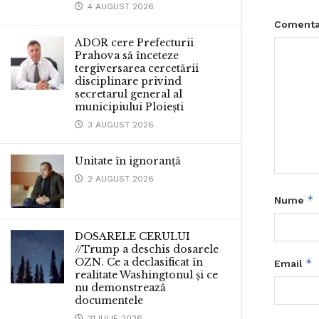
4 AUGUST 2026
Comenta
ADOR cere Prefecturii
Prahova să înceteze
tergiversarea cercetării
disciplinare privind
secretarul general al
municipiului Ploiești
3 AUGUST 2026
Unitate în ignoranță
2 AUGUST 2026
*
Nume
DOSARELE CERULUI
//Trump a deschis dosarele
OZN. Ce a declasificat în
*
Email
realitate Washingtonul și ce
nu demonstrează
documentele
31 IULIE 2026