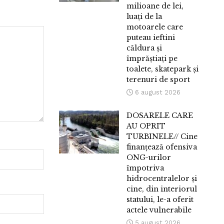
milioane de lei,
luați de la
motoarele care
puteau ieftini
căldura și
împrăștiați pe
toalete, skatepark și
terenuri de sport
6 august 2026
DOSARELE CARE
AU OPRIT
TURBINELE// Cine
finanțează ofensiva
ONG-urilor
împotriva
hidrocentralelor și
cine, din interiorul
statului, le-a oferit
actele vulnerabile
5 august 2026