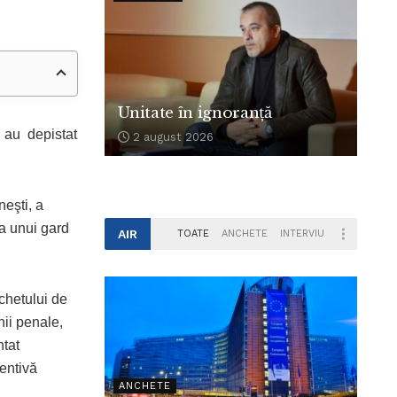
Unitate în ignoranță
ti au depistat
2 august 2026
neşti, a
ea unui gard
AIR
TOATE
ANCHETE
INTERVIU
rchetului de
nii penale,
ntat
entivă
ANCHETE