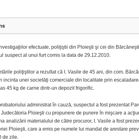
ns
nvestigaţiilor efectuate, poliţiştii din Ploieşti şi cei din Bărcăneş
ul suspect al unui furt comis la data de 29.12.2010.
tările poliţiştilor a rezultat că I. Vasile de 45 ani, din com. Bărcă
n incinta unei societăţi comerciale din localitate prin escaladar
ras 45 kg de carne dintr-un depozit frigorific.
robatoriului administrat în cauză, suspectul a fost prezentat Pa
 Judecătoria Ploieşti cu propunere de punere în mişcare a acţiu
rma analizării materialului de către procuror, I. Vasile a fost preze
riei Ploieşti, care a emis pe numele lui mandat de arestare prev
 de zile.