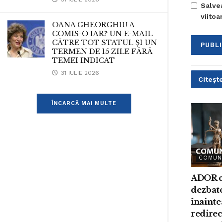
Salve
viito
OANA GHEORGHIU A
COMIS-O IAR? UN E-MAIL
CĂTRE TOT STATUL ȘI UN
TERMEN DE 15 ZILE FĂRĂ
TEMEI INDICAT
31 IULIE 2026
Citește
ÎNCARCĂ MAI MULTE
COMUN
ADOR c
dezbat
înainte
redirec