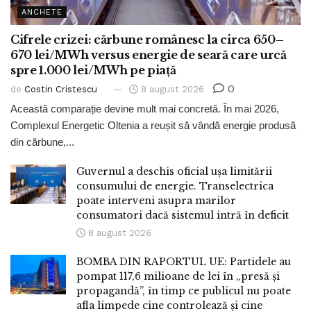
ANCHETE
Cifrele crizei: cărbune românesc la circa 650–
670 lei/MWh versus energie de seară care urcă
spre 1.000 lei/MWh pe piață
0
de
Costin Cristescu
8 august 2026
Această comparație devine mult mai concretă. În mai 2026,
Complexul Energetic Oltenia a reușit să vândă energie produsă
din cărbune,...
Guvernul a deschis oficial ușa limitării
consumului de energie. Transelectrica
poate interveni asupra marilor
consumatori dacă sistemul intră în deficit
8 august 2026
BOMBA DIN RAPORTUL UE: Partidele au
pompat 117,6 milioane de lei în „presă și
propagandă”, în timp ce publicul nu poate
afla limpede cine controlează și cine