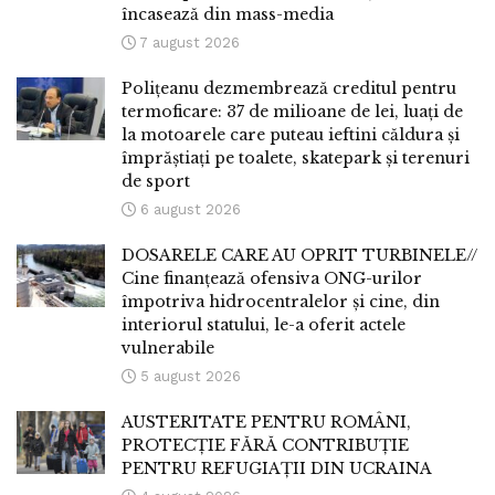
încasează din mass-media
7 august 2026
Polițeanu dezmembrează creditul pentru
termoficare: 37 de milioane de lei, luați de
la motoarele care puteau ieftini căldura și
împrăștiați pe toalete, skatepark și terenuri
de sport
6 august 2026
DOSARELE CARE AU OPRIT TURBINELE//
Cine finanțează ofensiva ONG-urilor
împotriva hidrocentralelor și cine, din
interiorul statului, le-a oferit actele
vulnerabile
5 august 2026
AUSTERITATE PENTRU ROMÂNI,
PROTECȚIE FĂRĂ CONTRIBUȚIE
PENTRU REFUGIAȚII DIN UCRAINA