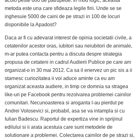
acolo peste 600 de patrupede. In mod logic, aceasta
metoda este una care sfideaza legile firii. Unde se se
inghesuie 5000 de caini de pe strazi in 100 de locuri
disponibile la Apadost?
Daca ar fi cu adevarat interest de opinia societatii civile, a
cetatenilor acestor oras, iubitori sau neiubitori de animale,
m-ar putea contacta pentru a discuta despre strategia
propusa de cetateni in cadrul Audierii Publice pe care am
organizat-o in 30 mai 2012. Ca sa il enervez un pic sis a ii
starnesc curiozitatea ii voi aduce aminte ca eu am
organizat aceasta audiere, in timp ce domnia sa stragea
like-uri pe Facebook pentru rezolvarea problemei cainilor
comunitari. Necunoasterea si aroganta l-au pierdut pe
Andrei Volosevici si, probabil, asa se va intampla si cu
Iulian Badescu. Raportul de expertiza vine in sprijinul
edilului si ii arata acestuia care sunt metodele de
solutionare a problemei. Colectarea cainilor de pe strazi si,