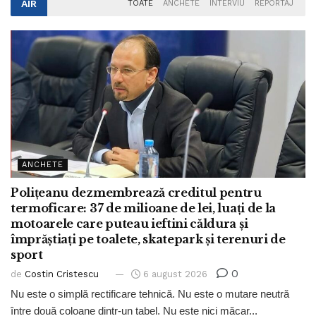
AIR
TOATE
ANCHETE
INTERVIU
REPORTAJ
ANCHETE
Polițeanu dezmembrează creditul pentru
termoficare: 37 de milioane de lei, luați de la
motoarele care puteau ieftini căldura și
împrăștiați pe toalete, skatepark și terenuri de
sport
0
de
Costin Cristescu
6 august 2026
Nu este o simplă rectificare tehnică. Nu este o mutare neutră
între două coloane dintr-un tabel. Nu este nici măcar...