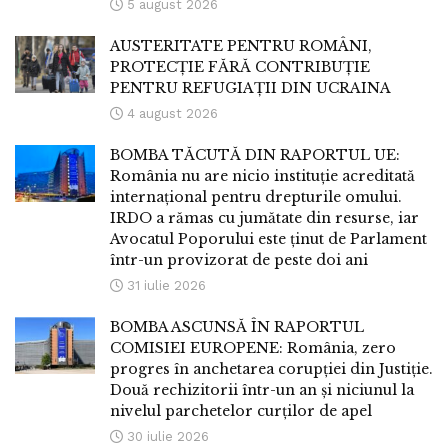
5 august 2026
AUSTERITATE PENTRU ROMÂNI,
PROTECȚIE FĂRĂ CONTRIBUȚIE
PENTRU REFUGIAȚII DIN UCRAINA
4 august 2026
BOMBA TĂCUTĂ DIN RAPORTUL UE:
România nu are nicio instituție acreditată
internațional pentru drepturile omului.
IRDO a rămas cu jumătate din resurse, iar
Avocatul Poporului este ținut de Parlament
într-un provizorat de peste doi ani
31 iulie 2026
BOMBA ASCUNSĂ ÎN RAPORTUL
COMISIEI EUROPENE: România, zero
progres în anchetarea corupției din Justiție.
Două rechizitorii într-un an și niciunul la
nivelul parchetelor curților de apel
30 iulie 2026