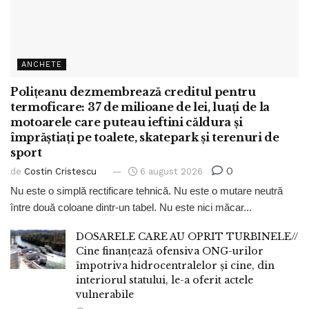
ANCHETE
Polițeanu dezmembrează creditul pentru
termoficare: 37 de milioane de lei, luați de la
motoarele care puteau ieftini căldura și
împrăștiați pe toalete, skatepark și terenuri de
sport
0
de
Costin Cristescu
6 august 2026
Nu este o simplă rectificare tehnică. Nu este o mutare neutră
între două coloane dintr-un tabel. Nu este nici măcar...
DOSARELE CARE AU OPRIT TURBINELE//
Cine finanțează ofensiva ONG-urilor
împotriva hidrocentralelor și cine, din
interiorul statului, le-a oferit actele
vulnerabile