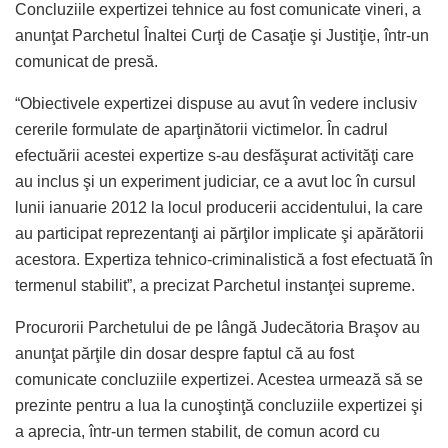
Concluziile expertizei tehnice au fost comunicate vineri, a
anunţat Parchetul Înaltei Curţi de Casaţie şi Justiţie, într-un
comunicat de presă.
“Obiectivele expertizei dispuse au avut în vedere inclusiv
cererile formulate de aparţinătorii victimelor. În cadrul
efectuării acestei expertize s-au desfăşurat activităţi care
au inclus şi un experiment judiciar, ce a avut loc în cursul
lunii ianuarie 2012 la locul producerii accidentului, la care
au participat reprezentanţi ai părţilor implicate şi apărătorii
acestora. Expertiza tehnico-criminalistică a fost efectuată în
termenul stabilit”, a precizat Parchetul instanţei supreme.
Procurorii Parchetului de pe lângă Judecătoria Braşov au
anunţat părţile din dosar despre faptul că au fost
comunicate concluziile expertizei. Acestea urmează să se
prezinte pentru a lua la cunoştinţă concluziile expertizei şi
a aprecia, într-un termen stabilit, de comun acord cu