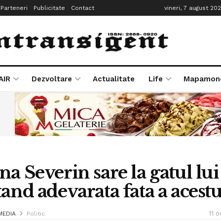
Parteneri
Publicitate
Contact
vineri, 7 august 20
AIR
Dezvoltare
Actualitate
Life
Mapamon
na Severin sare la gatul l
tand adevarata fata a acestu
11 
MEDIA
Politic