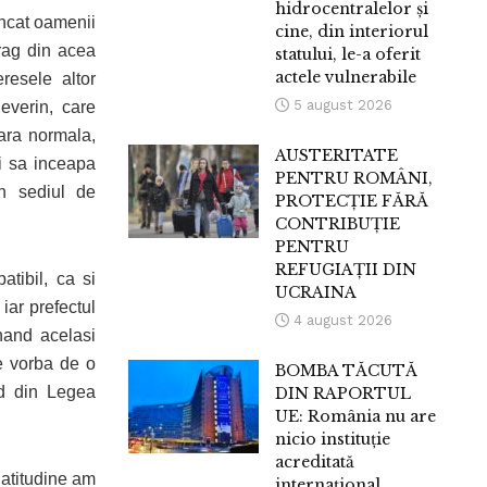
hidrocentralelor și
incat oamenii
cine, din interiorul
trag din acea
statului, le-a oferit
actele vulnerabile
resele altor
5 august 2026
everin, care
tara normala,
AUSTERITATE
si sa inceapa
PENTRU ROMÂNI,
in sediul de
PROTECȚIE FĂRĂ
CONTRIBUȚIE
PENTRU
REFUGIAȚII DIN
tibil, ca si
UCRAINA
iar prefectul
4 august 2026
inand acelasi
e vorba de o
BOMBA TĂCUTĂ
 d din Legea
DIN RAPORTUL
UE: România nu are
nicio instituție
acreditată
 atitudine am
internațional