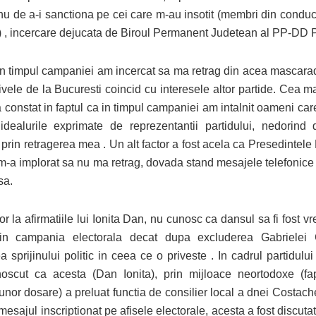
u de a-i sanctiona pe cei care m-au insotit (membri din cond
 , incercare dejucata de Biroul Permanent Judetean al PP-DD 
in timpul campaniei am incercat sa ma retrag din acea mascara
ivele de la Bucuresti coincid cu interesele altor partide. Cea m
a constat in faptul ca in timpul campaniei am intalnit oameni ca
 idealurile exprimate de reprezentantii partidului, nedorind
 prin retragerea mea . Un alt factor a fost acela ca Presedinte
-a implorat sa nu ma retrag, dovada stand mesajele telefonice 
sa.
or la afirmatiile lui Ionita Dan, nu cunosc ca dansul sa fi fost v
 in campania electorala decat dupa excluderea Gabrielei 
a sprijinului politic in ceea ce o priveste . In cadrul partidulu
oscut ca acesta (Dan Ionita), prin mijloace neortodoxe (fa
unor dosare) a preluat functia de consilier local a dnei Costach
mesajul inscriptionat pe afisele electorale, acesta a fost discuta