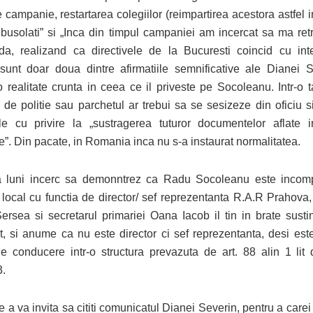
 campanie, restartarea colegiilor (reimpartirea acestora astfel 
ebusolati” si „Inca din timpul campaniei am incercat sa ma re
a, realizand ca directivele de la Bucuresti coincid cu inte
 sunt doar doua dintre afirmatiile semnificative ale Dianei S
 o realitate crunta in ceea ce il priveste pe Socoleanu. Intr-o 
 de politie sau parchetul ar trebui sa se sesizeze din oficiu 
ile cu privire la „sustragerea tuturor documentelor aflate 
”. Din pacate, in Romania inca nu s-a instaurat normalitatea.
 luni incerc sa demonntrez ca Radu Socoleanu este incompa
 local cu functia de director/ sef reprezentanta R.A.R Prahova, 
ersea si secretarul primariei Oana Iacob il tin in brate sust
, si anume ca nu este director ci sef reprezentanta, desi est
de conducere intr-o structura prevazuta de art. 88 alin 1 lit
3.
e a va invita sa cititi comunicatul Dianei Severin, pentru a carei