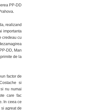
ucerea PP-DD
Prahova.
da, realizand
ai importanta
re credeau cu
 dezamagirea
le PP-DD, Man
primite de la
reun factor de
Costache si
i si nu numai
pte care fac
e. In ceea ce
t si agreat de