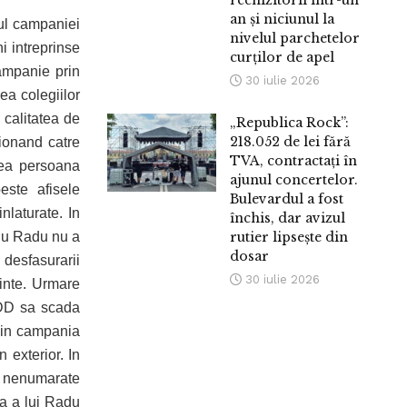
rechizitorii într-un
an și niciunul la
pul campaniei
nivelul parchetelor
i intreprinse
curților de apel
ampanie prin
30 iulie 2026
ea colegiilor
 calitatea de
„Republica Rock”:
218.052 de lei fără
tionand catre
TVA, contractați în
cea persoana
ajunul concertelor.
este afisele
Bulevardul a fost
nlaturate. In
închis, dar avizul
anu Radu nu a
rutier lipsește din
dosar
desfasurarii
30 iulie 2026
inte. Urmare
-DD sa scada
l in campania
n exterior. In
t nenumarate
va a lui Radu