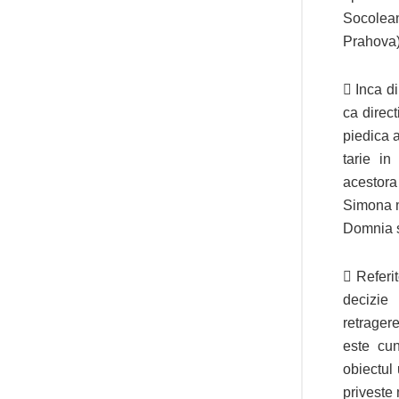
Socolean
Prahova)
 Inca d
ca direct
piedica 
tarie in
acestora
Simona m
Domnia 
 Referit
decizie
retragere
este cun
obiectul 
priveste 