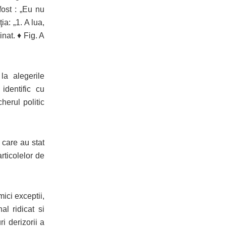
ost : „Eu nu
a: „1. A lua,
nat. ♦ Fig. A
a alegerile
identific cu
erul politic
 care au stat
rticolelor de
ici exceptii,
al ridicat si
i derizorii a