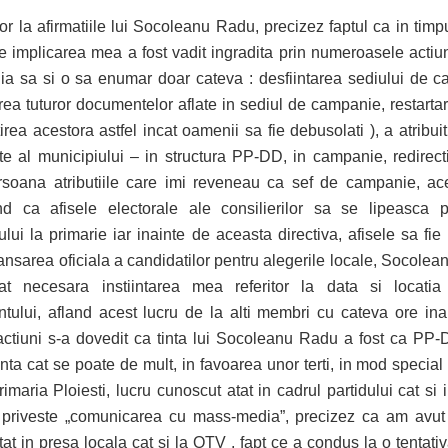
tor la afirmatiile lui Socoleanu Radu, precizez faptul ca in tim
le implicarea mea a fost vadit ingradita prin numeroasele actiun
a sa si o sa enumar doar cateva : desfiintarea sediului de c
rea tuturor documentelor aflate in sediul de campanie, restartar
irea acestora astfel incat oamenii sa fie debusolati ), a atribuit
te al municipiului – in structura PP-DD, in campanie, redirec
soana atributiile care imi reveneau ca sef de campanie, a
d ca afisele electorale ale consilierilor sa se lipeasca p
lui la primarie iar inainte de aceasta directiva, afisele sa fie i
lansarea oficiala a candidatilor pentru alegerile locale, Socole
at necesara instiintarea mea referitor la data si locatia 
tului, afland acest lucru de la alti membri cu cateva ore ina
actiuni s-a dovedit ca tinta lui Socoleanu Radu a fost ca PP
nta cat se poate de mult, in favoarea unor terti, in mod specia
imaria Ploiesti, lucru cunoscut atat in cadrul partidului cat si i
 priveste „comunicarea cu mass-media”, precizez ca am avu
atat in presa locala cat si la OTV , fapt ce a condus la o tentati