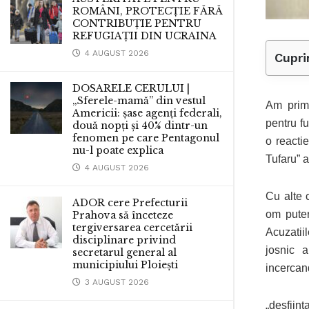
ROMÂNI, PROTECȚIE FĂRĂ
CONTRIBUȚIE PENTRU
REFUGIAȚII DIN UCRAINA
4 AUGUST 2026
Cupri
DOSARELE CERULUI |
„Sferele-mamă” din vestul
Am prim
Americii: șase agenți federali,
pentru f
două nopți și 40% dintr-un
fenomen pe care Pentagonul
o reacti
nu-l poate explica
Tufaru” 
4 AUGUST 2026
Cu alte c
ADOR cere Prefecturii
om puter
Prahova să înceteze
tergiversarea cercetării
Acuzatii
disciplinare privind
josnic a
secretarul general al
municipiului Ploiești
incercand
3 AUGUST 2026
„desfiin