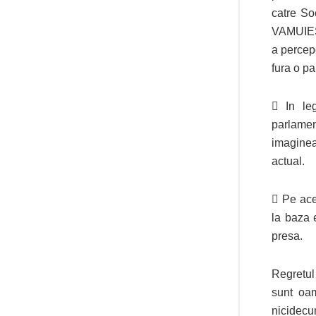
catre So
VAMUIESC
a percep
fura o pa
 In le
parlame
imaginea
actual.
 Pe ace
la baza 
presa.
Regretul 
sunt oam
nicidecu