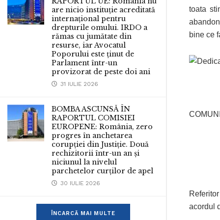
RAPORTUL UE: România nu
toata st
are nicio instituție acreditată
internațional pentru
abandona
drepturile omului. IRDO a
bine ce f
rămas cu jumătate din
resurse, iar Avocatul
Poporului este ținut de
Dedica
Parlament într-un
provizorat de peste doi ani
31 IULIE 2026
BOMBA ASCUNSĂ ÎN
COMUNI
RAPORTUL COMISIEI
EUROPENE: România, zero
progres în anchetarea
corupției din Justiție. Două
rechizitorii într-un an și
niciunul la nivelul
parchetelor curților de apel
30 IULIE 2026
Referito
acordul d
ÎNCARCĂ MAI MULTE