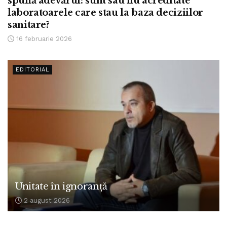
spună adevărul: sunt sau nu acreditate
laboratoarele care stau la baza deciziilor
sanitare?
16 februarie 2026
EDITORIAL
Unitate în ignoranță
2 august 2026