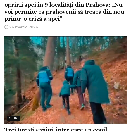
opririi apei în 9 localități din Prahova: „Nu
voi permite ca prahovenii să treacă din nou
printr-o criză a apei”
26 martie 2026
STIRI
Trei turiști străini, între care un copil,