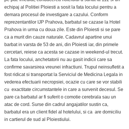
echipaj al Politiei Ploiesti a sosit la fata locului pentru a
demara procesul de investigare a cazului. Conform
reprezentantilor IJP Prahova, barbatul se cazase la Hotel
Prahova in urma cu doua zile. Este din Ploiesti si se pare
ca a murit din cauze naturale. Cadavrul apartine unui
barbat in varsta de 53 de ani, din Ploiesti iar, din primele
cercetari, reiese ca acesta se cazase in weekend-ul trecut.
La fata locului, anchetatorii nu au gasit indicii care sa
confirme savarsirea vreunei infractiuni. Trupul neinsufletit a
fost ridicat si transportat la Serviciul de Medicina Legala in
vederea efectuarii necropsiei, ocazie cu care se vor stabili
cu exactitate circumstantele in care a survenit decesul. Se
pare ca barbatul ar fi suferit o comotie cerebrala sau un
atac de cord. Surse din cadrul angajatilor sustin ca,
barbatul era un client fidel al hotelului, si ca are domiciliu
in cartierul de sud al Ploiestiului.