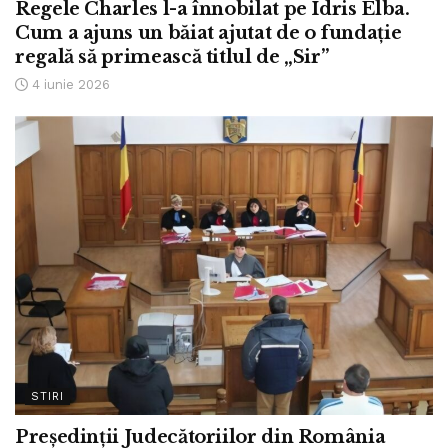
Regele Charles l-a înnobilat pe Idris Elba.
Cum a ajuns un băiat ajutat de o fundație
regală să primească titlul de „Sir”
4 iunie 2026
STIRI
Președinții Judecătoriilor din România