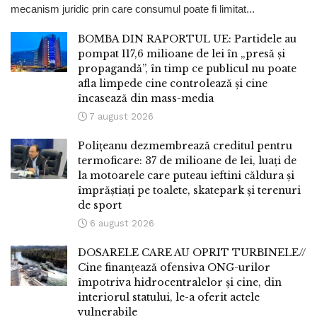
mecanism juridic prin care consumul poate fi limitat...
BOMBA DIN RAPORTUL UE: Partidele au
pompat 117,6 milioane de lei în „presă și
propagandă”, în timp ce publicul nu poate
afla limpede cine controlează și cine
încasează din mass-media
7 august 2026
Polițeanu dezmembrează creditul pentru
termoficare: 37 de milioane de lei, luați de
la motoarele care puteau ieftini căldura și
împrăștiați pe toalete, skatepark și terenuri
de sport
6 august 2026
DOSARELE CARE AU OPRIT TURBINELE//
Cine finanțează ofensiva ONG-urilor
împotriva hidrocentralelor și cine, din
interiorul statului, le-a oferit actele
vulnerabile