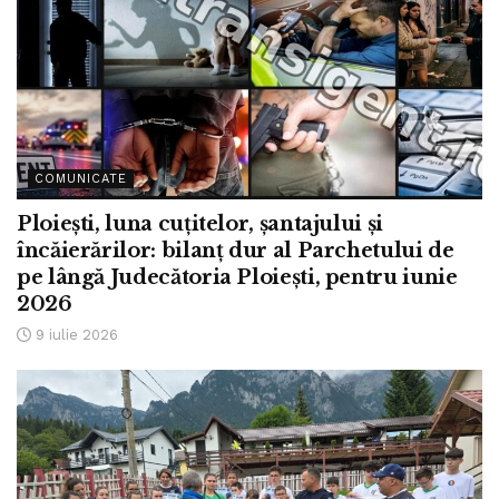
COMUNICATE
Ploiești, luna cuțitelor, șantajului și
încăierărilor: bilanț dur al Parchetului de
pe lângă Judecătoria Ploiești, pentru iunie
2026
9 iulie 2026