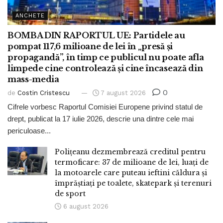
ANCHETE
BOMBA DIN RAPORTUL UE: Partidele au
pompat 117,6 milioane de lei în „presă și
propagandă”, în timp ce publicul nu poate afla
limpede cine controlează și cine încasează din
mass-media
0
de
Costin Cristescu
7 august 2026
Cifrele vorbesc Raportul Comisiei Europene privind statul de
drept, publicat la 17 iulie 2026, descrie una dintre cele mai
periculoase...
Polițeanu dezmembrează creditul pentru
termoficare: 37 de milioane de lei, luați de
la motoarele care puteau ieftini căldura și
împrăștiați pe toalete, skatepark și terenuri
de sport
6 august 2026