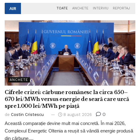
AIR
TOATE
ANCHETE
INTERVIU
REPORTAJ
ANCHETE
Cifrele crizei: cărbune românesc la circa 650–
670 lei/MWh versus energie de seară care urcă
spre 1.000 lei/MWh pe piață
0
de
Costin Cristescu
8 august 2026
Această comparație devine mult mai concretă. În mai 2026,
Complexul Energetic Oltenia a reușit să vândă energie produsă
din cărbune,...