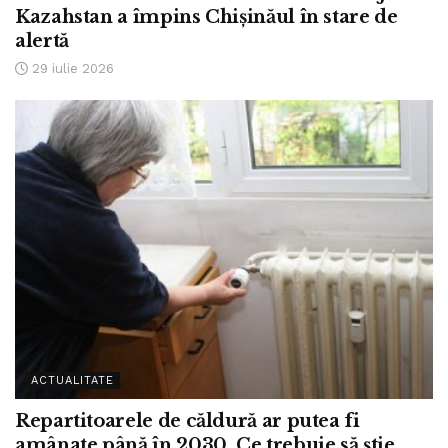
Kazahstan a împins Chișinăul în stare de
alertă
29 iulie 2026
ACTUALITATE
Repartitoarele de căldură ar putea fi
amânate până în 2030. Ce trebuie să știe