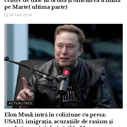
centre de date în orbită și omenirea trimisă
pe Marte( ultima parte)
28 iulie 2026
ACTUALITATE
Elon Musk intră în coliziune cu presa:
USAID, imigrația, acuzațiile de rasism și