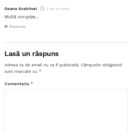
Ileana Acatrinei
2 ani în urmă
Multă corupție…
Răspunde
Lasă un răspuns
Adresa ta de email nu va fi publicată.
Câmpurile obligatorii
*
sunt marcate cu
*
Comentariu