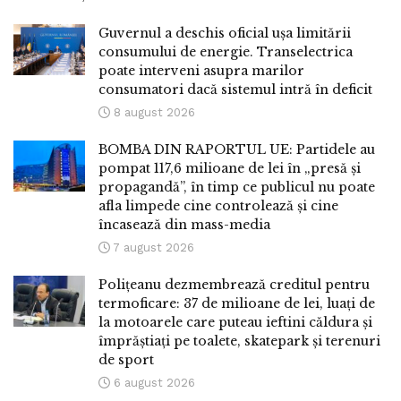
Guvernul a deschis oficial ușa limitării
consumului de energie. Transelectrica
poate interveni asupra marilor
consumatori dacă sistemul intră în deficit
8 august 2026
BOMBA DIN RAPORTUL UE: Partidele au
pompat 117,6 milioane de lei în „presă și
propagandă”, în timp ce publicul nu poate
afla limpede cine controlează și cine
încasează din mass-media
7 august 2026
Polițeanu dezmembrează creditul pentru
termoficare: 37 de milioane de lei, luați de
la motoarele care puteau ieftini căldura și
împrăștiați pe toalete, skatepark și terenuri
de sport
6 august 2026