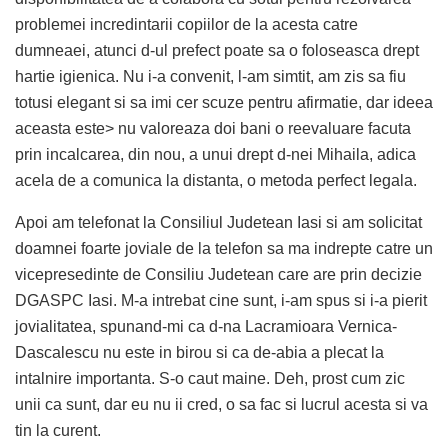
problemei incredintarii copiilor de la acesta catre
dumneaei, atunci d-ul prefect poate sa o foloseasca drept
hartie igienica. Nu i-a convenit, l-am simtit, am zis sa fiu
totusi elegant si sa imi cer scuze pentru afirmatie, dar ideea
aceasta este> nu valoreaza doi bani o reevaluare facuta
prin incalcarea, din nou, a unui drept d-nei Mihaila, adica
acela de a comunica la distanta, o metoda perfect legala.
Apoi am telefonat la Consiliul Judetean Iasi si am solicitat
doamnei foarte joviale de la telefon sa ma indrepte catre un
vicepresedinte de Consiliu Judetean care are prin decizie
DGASPC Iasi. M-a intrebat cine sunt, i-am spus si i-a pierit
jovialitatea, spunand-mi ca d-na Lacramioara Vernica-
Dascalescu nu este in birou si ca de-abia a plecat la
intalnire importanta. S-o caut maine. Deh, prost cum zic
unii ca sunt, dar eu nu ii cred, o sa fac si lucrul acesta si va
tin la curent.