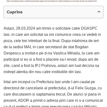
Cuprins
Astazi, 28.03.2024 am trimis o solicitare catre DGASPC
Iasi, in care am solicitat sa imi comunice ceea ce vedeti in
poza, cele trei intrebari de la final. Dupa intalnirea de ieri
de la sediul MAI, in care secretarul de stat Bogdan
Despescu a invitat-o pe d-na Vasilica Mihaila, la care am
participat si eu si a fost o placere sa-l revad, dupa ani de
zile, cand a fost la IPJ Prahova, astazi am luat decizia sa
indrept atentia din nou catre institutiile din Iasi.
Intai am inceput cu Prefectura Iasi unde l-am cautat pe
directorul de cancelarie al prefectului, d-ul Felix Guzga, cu
care discutasem si saptamana trecut. De atunci si pana in
prezent, ADOR a primit o adresa prin care ni s-a comunicat
ca d-ul prefect a trimis spre reevaluarea cazului Mihaila