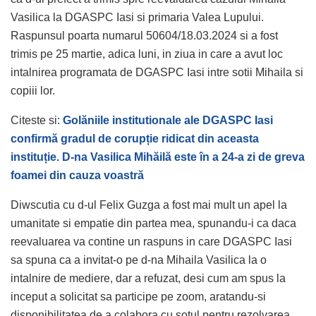
Vasilica la DGASPC Iasi si primaria Valea Lupului.
Raspunsul poarta numarul 50604/18.03.2024 si a fost
trimis pe 25 martie, adica luni, in ziua in care a avut loc
intalnirea programata de DGASPC Iasi intre sotii Mihaila si
copiii lor.
Citeste si:
Golăniile institutionale ale DGASPC Iasi
confirmă gradul de corupție ridicat din aceasta
instituție. D-na Vasilica Mihăilă este în a 24-a zi de greva
foamei din cauza voastră
Diwscutia cu d-ul Felix Guzga a fost mai mult un apel la
umanitate si empatie din partea mea, spunandu-i ca daca
reevaluarea va contine un raspuns in care DGASPC Iasi
sa spuna ca a invitat-o pe d-na Mihaila Vasilica la o
intalnire de mediere, dar a refuzat, desi cum am spus la
inceput a solicitat sa participe pe zoom, aratandu-si
disponibilitatea de a colabora cu sotul pentru rezolvarea