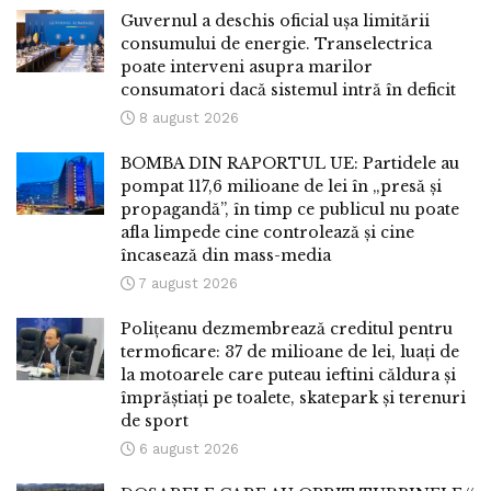
Guvernul a deschis oficial ușa limitării
consumului de energie. Transelectrica
poate interveni asupra marilor
consumatori dacă sistemul intră în deficit
8 august 2026
BOMBA DIN RAPORTUL UE: Partidele au
pompat 117,6 milioane de lei în „presă și
propagandă”, în timp ce publicul nu poate
afla limpede cine controlează și cine
încasează din mass-media
7 august 2026
Polițeanu dezmembrează creditul pentru
termoficare: 37 de milioane de lei, luați de
la motoarele care puteau ieftini căldura și
împrăștiați pe toalete, skatepark și terenuri
de sport
6 august 2026