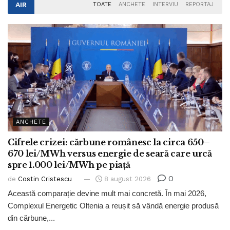
AIR
TOATE
ANCHETE
INTERVIU
REPORTAJ
ANCHETE
Cifrele crizei: cărbune românesc la circa 650–
670 lei/MWh versus energie de seară care urcă
spre 1.000 lei/MWh pe piață
0
de
Costin Cristescu
8 august 2026
Această comparație devine mult mai concretă. În mai 2026,
Complexul Energetic Oltenia a reușit să vândă energie produsă
din cărbune,...