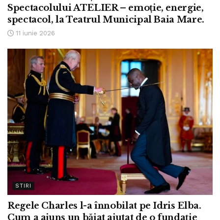
Spectacolului ATELIER – emoție, energie,
spectacol, la Teatrul Municipal Baia Mare.
11 iunie 2026
STIRI
Regele Charles l-a înnobilat pe Idris Elba.
Cum a ajuns un băiat ajutat de o fundație