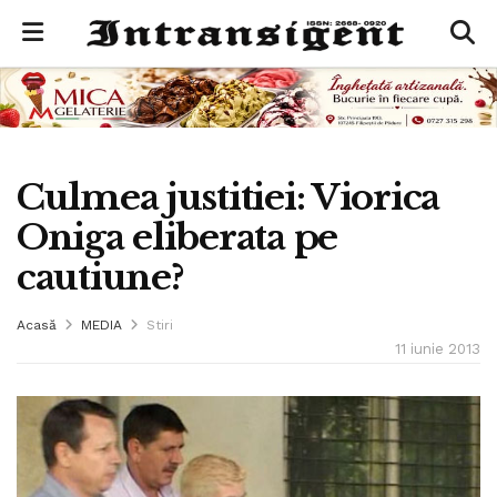
Culmea justitiei: Viorica
Oniga eliberata pe
cautiune?
Acasă
MEDIA
Stiri
11 iunie 2013