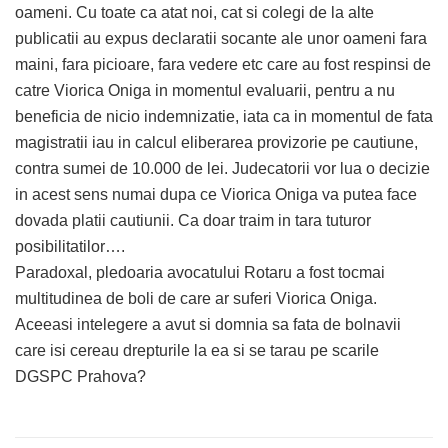
oameni. Cu toate ca atat noi, cat si colegi de la alte
publicatii au expus declaratii socante ale unor oameni fara
maini, fara picioare, fara vedere etc care au fost respinsi de
catre Viorica Oniga in momentul evaluarii, pentru a nu
beneficia de nicio indemnizatie, iata ca in momentul de fata
magistratii iau in calcul eliberarea provizorie pe cautiune,
contra sumei de 10.000 de lei. Judecatorii vor lua o decizie
in acest sens numai dupa ce Viorica Oniga va putea face
dovada platii cautiunii. Ca doar traim in tara tuturor
posibilitatilor….
Paradoxal, pledoaria avocatului Rotaru a fost tocmai
multitudinea de boli de care ar suferi Viorica Oniga.
Aceeasi intelegere a avut si domnia sa fata de bolnavii
care isi cereau drepturile la ea si se tarau pe scarile
DGSPC Prahova?