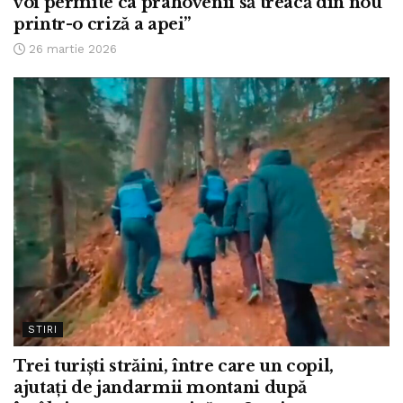
voi permite ca prahovenii să treacă din nou
printr-o criză a apei”
26 martie 2026
STIRI
Trei turiști străini, între care un copil,
ajutați de jandarmii montani după