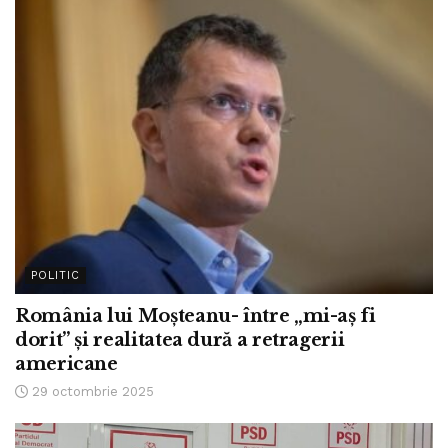
POLITIC
România lui Moșteanu- între „mi-aș fi
dorit” și realitatea dură a retragerii
americane
29 octombrie 2025