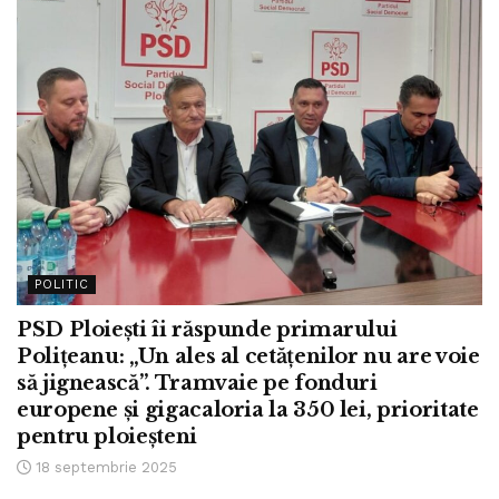
POLITIC
PSD Ploiești îi răspunde primarului
Polițeanu: „Un ales al cetățenilor nu are voie
să jignească”. Tramvaie pe fonduri
europene și gigacaloria la 350 lei, prioritate
pentru ploieșteni
18 septembrie 2025