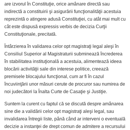
are izvorul în Constituţie, orice amânare directă sau
indirectă a constituirii şi asigurării funcţionalităţii acestuia
reprezintă o atingere adusă Constituţiei, cu atât mai mult cu
cât este dispusă expressis verbis de decizia Curţii
Constituţionale, precitată.
Întârzierea în validarea celor opt magistraţi legal aleşi în
Consiliul Superior al Magistraturii subminează încrederea
în stabilitatea instituţională a acestuia, alimentează ideea
blocării activităţii sale din interese politice, creează
premisele blocajului funcţional, cum ar fi în cazul
încuviinţării unor măsuri cerute de procuror sau numirea de
noi judecători la Înalta Curte de Casaţie şi Justiţie.
Suntem la curent cu faptul că se discută despre amânarea
sine die a validării celor opt magistraţi aleşi legal, sau
invalidarea întregii liste, până când ar interveni o eventuală
decizie a instanţei de drept comun de admitere a recursului