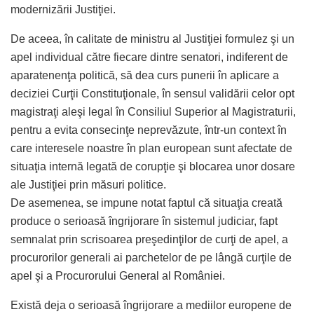
modernizării Justiţiei.
De aceea, în calitate de ministru al Justiţiei formulez şi un
apel individual către fiecare dintre senatori, indiferent de
aparatenenţa politică, să dea curs punerii în aplicare a
deciziei Curţii Constituţionale, în sensul validării celor opt
magistraţi aleşi legal în Consiliul Superior al Magistraturii,
pentru a evita consecinţe neprevăzute, într-un context în
care interesele noastre în plan european sunt afectate de
situaţia internă legată de corupţie şi blocarea unor dosare
ale Justiţiei prin măsuri politice.
De asemenea, se impune notat faptul că situaţia creată
produce o serioasă îngrijorare în sistemul judiciar, fapt
semnalat prin scrisoarea preşedinţilor de curţi de apel, a
procurorilor generali ai parchetelor de pe lângă curţile de
apel şi a Procurorului General al României.
Există deja o serioasă îngrijorare a mediilor europene de