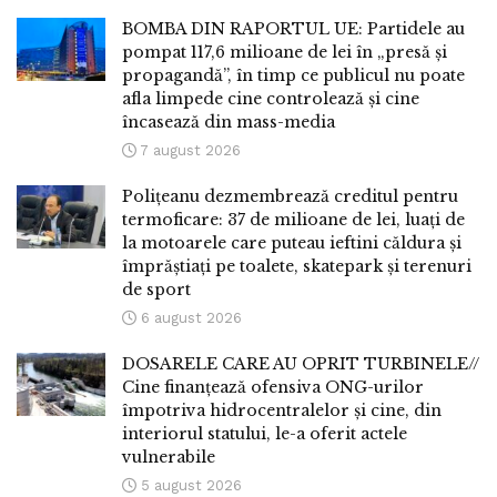
BOMBA DIN RAPORTUL UE: Partidele au
pompat 117,6 milioane de lei în „presă și
propagandă”, în timp ce publicul nu poate
afla limpede cine controlează și cine
încasează din mass-media
7 august 2026
Polițeanu dezmembrează creditul pentru
termoficare: 37 de milioane de lei, luați de
la motoarele care puteau ieftini căldura și
împrăștiați pe toalete, skatepark și terenuri
de sport
6 august 2026
DOSARELE CARE AU OPRIT TURBINELE//
Cine finanțează ofensiva ONG-urilor
împotriva hidrocentralelor și cine, din
interiorul statului, le-a oferit actele
vulnerabile
5 august 2026