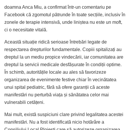
doamna Anca Miu, a confirmat într-un comentariu pe
Facebook că zgomotul pătrunde în toate secțiile, inclusiv în
zonele de terapie intensivă, unde liniștea nu este un moft,
ci o necesitate vitală.
Această situație ridică serioase întrebări legate de
respectarea drepturilor fundamentale. Copiii spitalizați au
dreptul la un mediu propice vindecării, iar comunitatea are
dreptul la servicii medicale desfășurate în condiții optime.
În schimb, autoritățile locale au ales să favorizeze
organizarea de evenimente festive chiar în vecinătatea
unui spital pediatric, fără să ofere garanții că aceste
manifestări nu perturbă viața și sănătatea celor mai
vulnerabili cetățeni.
Mai mult, există suspiciuni clare privind legalitatea acestei
manifestări. Nu a fost identificată nicio hotărâre a
Consiliului Local Ploiești care să autorizeze organizarea