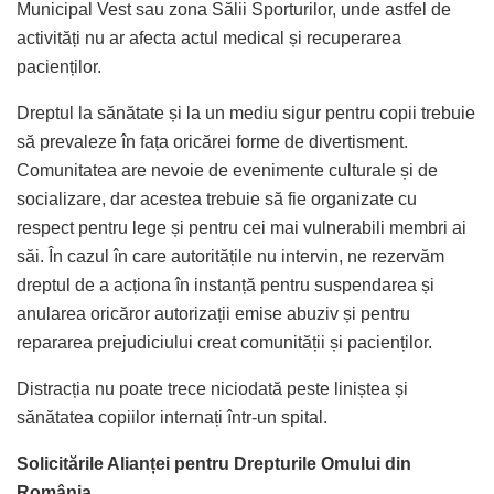
Municipal Vest sau zona Sălii Sporturilor, unde astfel de
activități nu ar afecta actul medical și recuperarea
pacienților.
Dreptul la sănătate și la un mediu sigur pentru copii trebuie
să prevaleze în fața oricărei forme de divertisment.
Comunitatea are nevoie de evenimente culturale și de
socializare, dar acestea trebuie să fie organizate cu
respect pentru lege și pentru cei mai vulnerabili membri ai
săi. În cazul în care autoritățile nu intervin, ne rezervăm
dreptul de a acționa în instanță pentru suspendarea și
anularea oricăror autorizații emise abuziv și pentru
repararea prejudiciului creat comunității și pacienților.
Distracția nu poate trece niciodată peste liniștea și
sănătatea copiilor internați într-un spital.
Solicitările Alianței pentru Drepturile Omului din
România