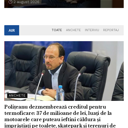
2 august 2026
AIR
TOATE
ANCHETE
INTERVIU
REPORTAJ
ANCHETE
Polițeanu dezmembrează creditul pentru
termoficare: 37 de milioane de lei, luați de la
motoarele care puteau ieftini căldura și
împrăștiați pe toalete, skatepark și terenuri de