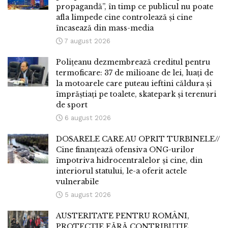
propagandă”, în timp ce publicul nu poate
afla limpede cine controlează și cine
încasează din mass-media
7 august 2026
Polițeanu dezmembrează creditul pentru
termoficare: 37 de milioane de lei, luați de
la motoarele care puteau ieftini căldura și
împrăștiați pe toalete, skatepark și terenuri
de sport
6 august 2026
DOSARELE CARE AU OPRIT TURBINELE//
Cine finanțează ofensiva ONG-urilor
împotriva hidrocentralelor și cine, din
interiorul statului, le-a oferit actele
vulnerabile
5 august 2026
AUSTERITATE PENTRU ROMÂNI,
PROTECȚIE FĂRĂ CONTRIBUȚIE