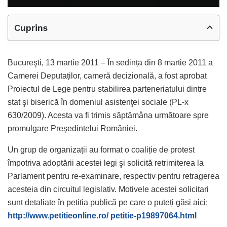
Cuprins
Bucureşti, 13 martie 2011 – În sedința din 8 martie 2011 a
Camerei Deputaților, cameră decizională, a fost aprobat
Proiectul de Lege pentru stabilirea parteneriatului dintre
stat şi biserică în domeniul asistenţei sociale (PL-x
630/2009). Acesta va fi trimis săptămâna următoare spre
promulgare Preşedintelui României.
Un grup de organizații au format o coaliție de protest
împotriva adoptării acestei legi şi solicită retrimiterea la
Parlament pentru re-examinare, respectiv pentru retragerea
acesteia din circuitul legislativ. Motivele acestei solicitari
sunt detaliate în petitia publică pe care o puteți găsi aici:
http://www.petitieonline.ro/ petitie-p19897064.html