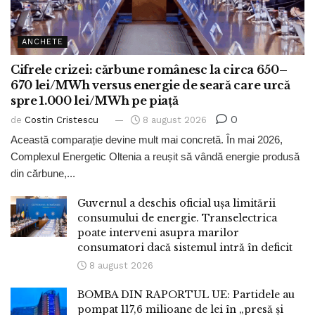
ANCHETE
Cifrele crizei: cărbune românesc la circa 650–
670 lei/MWh versus energie de seară care urcă
spre 1.000 lei/MWh pe piață
0
de
Costin Cristescu
8 august 2026
Această comparație devine mult mai concretă. În mai 2026,
Complexul Energetic Oltenia a reușit să vândă energie produsă
din cărbune,...
Guvernul a deschis oficial ușa limitării
consumului de energie. Transelectrica
poate interveni asupra marilor
consumatori dacă sistemul intră în deficit
8 august 2026
BOMBA DIN RAPORTUL UE: Partidele au
pompat 117,6 milioane de lei în „presă și