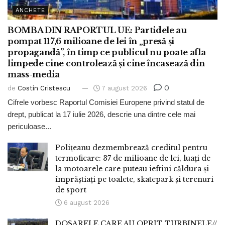
ANCHETE
BOMBA DIN RAPORTUL UE: Partidele au
pompat 117,6 milioane de lei în „presă și
propagandă”, în timp ce publicul nu poate afla
limpede cine controlează și cine încasează din
mass-media
0
de
Costin Cristescu
7 august 2026
Cifrele vorbesc Raportul Comisiei Europene privind statul de
drept, publicat la 17 iulie 2026, descrie una dintre cele mai
periculoase...
Polițeanu dezmembrează creditul pentru
termoficare: 37 de milioane de lei, luați de
la motoarele care puteau ieftini căldura și
împrăștiați pe toalete, skatepark și terenuri
de sport
6 august 2026
DOSARELE CARE AU OPRIT TURBINELE//