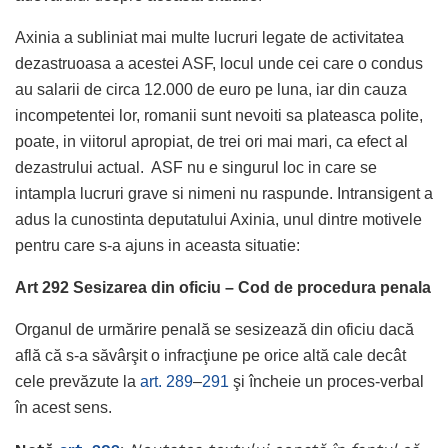
Axinia a subliniat mai multe lucruri legate de activitatea
dezastruoasa a acestei ASF, locul unde cei care o condus
au salarii de circa 12.000 de euro pe luna, iar din cauza
incompetentei lor, romanii sunt nevoiti sa plateasca polite,
poate, in viitorul apropiat, de trei ori mai mari, ca efect al
dezastrului actual. ASF nu e singurul loc in care se
intampla lucruri grave si nimeni nu raspunde. Intransigent a
adus la cunostinta deputatului Axinia, unul dintre motivele
pentru care s-a ajuns in aceasta situatie:
Art 292 Sesizarea din oficiu – Cod de procedura penala
Organul de urmărire penală se sesizează din oficiu dacă
află că s-a săvârşit o infracţiune pe orice altă cale decât
cele prevăzute la
art. 289
–
291
şi încheie un proces-verbal
în acest sens.