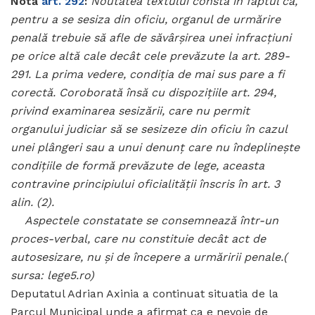
Notă
art. 292
:
Noutatea textului constă în faptul că,
pentru a se sesiza din oficiu, organul de urmărire
penală trebuie să afle de săvârşirea unei infracţiuni
pe orice altă cale decât cele prevăzute la art. 289-
291. La prima vedere, condiţia de mai sus pare a fi
corectă. Coroborată însă cu dispoziţiile art. 294,
privind examinarea sesizării, care nu permit
organului judiciar să se sesizeze din oficiu în cazul
unei plângeri sau a unui denunţ care nu îndeplineşte
condiţiile de formă prevăzute de lege, aceasta
contravine principiului oficialităţii înscris în art. 3
alin. (2).
Aspectele constatate se consemnează într-un
proces-verbal, care nu constituie decât act de
autosesizare, nu şi de începere a urmăririi penale.(
sursa: lege5.ro)
Deputatul Adrian Axinia a continuat situatia de la
Parcul Municipal unde a afirmat ca e nevoie de