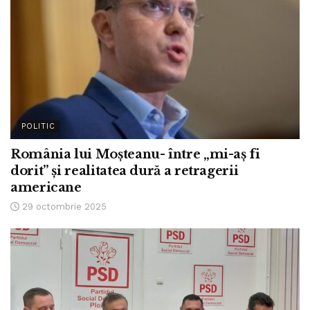
POLITIC
România lui Moșteanu- între „mi-aș fi
dorit” și realitatea dură a retragerii
americane
29 octombrie 2025