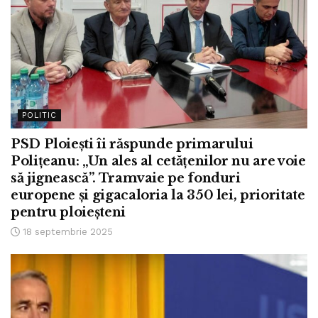
POLITIC
PSD Ploiești îi răspunde primarului
Polițeanu: „Un ales al cetățenilor nu are voie
să jignească”. Tramvaie pe fonduri
europene și gigacaloria la 350 lei, prioritate
pentru ploieșteni
18 septembrie 2025