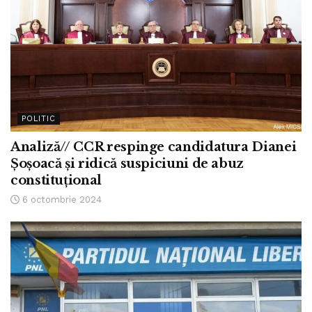
POLITIC
Analiză// CCR respinge candidatura Dianei
Șoșoacă și ridică suspiciuni de abuz
constituțional
6 octombrie 2024