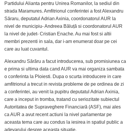
Partidului Alianta pentru Unirea Romanilor, la sediul din
strada Maramures. Amfitrionul conferintei a fost Alexandru
Săraru, deputatul Adrian Axinia, coordonatorul AUR la
nivel de municipiu- Andreea Băluță si coordonatorul AUR
la nivel de judet- Cristian Enache. Au mai fost si altii
membri prezenti in sala, dar i-am enumerat doar pe cei
care au luat cuvantul.
Alexandru Sărăru a facut introducerea, sub promisiunea ca
e prima si ultima data cand AUR va mai organiza sambata
o conferinta la Ploiesti. Dupa o scurta introducere in care
amfitrionul a trecut in revista probleme de pe ordinea de zi
a conferintei, au venit la pupitru deputatul Adrian Axinia,
care a inceput in tromba, tratand cu seriozitate subiectul
Autoritatea de Supraveghere Financiară (ASF), mai ales
ca AUR a avut recent actiuni la nivel parlamentar pe
aceasta tema care au condus la iesirea in spatiul public a
adevarului despre aceasta situatie.