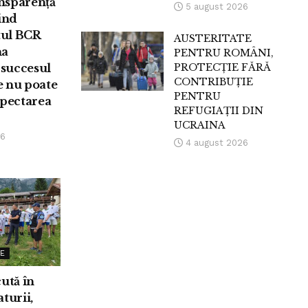
nsparență
5 august 2026
vind
ul BCR
AUSTERITATE
na
PENTRU ROMÂNI,
 succesul
PROTECȚIE FĂRĂ
CONTRIBUȚIE
e nu poate
PENTRU
spectarea
REFUGIAȚII DIN
UCRAINA
26
4 august 2026
E
cută în
turii,