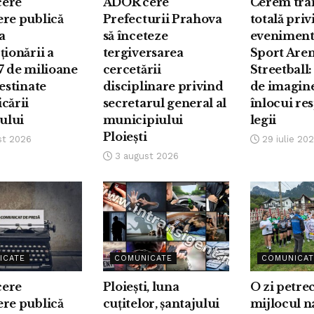
ere
ADOR cere
Cerem tra
ere publică
Prefecturii Prahova
totală pri
a
să înceteze
eveniment
ționării a
tergiversarea
Sport Are
7 de milioane
cercetării
Streetball:
destinate
disciplinare privind
de imagin
cării
secretarul general al
înlocui re
iului
municipiului
legii
Ploiești
st 2026
29 iulie 20
3 august 2026
ICATE
COMUNICATE
COMUNICAT
ere
Ploiești, luna
O zi petre
ere publică
cuțitelor, șantajului
mijlocul na