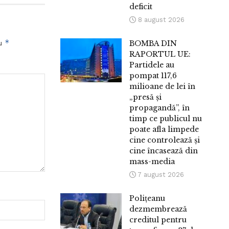
deficit
8 august 2026
*
cu
BOMBA DIN
RAPORTUL UE:
Partidele au
pompat 117,6
milioane de lei în
„presă și
propagandă”, în
timp ce publicul nu
poate afla limpede
cine controlează și
cine încasează din
mass-media
7 august 2026
Polițeanu
dezmembrează
creditul pentru