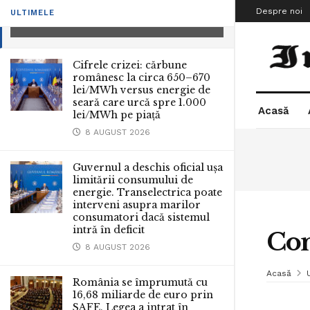
Comunicat IJP Prahova
Despre noi
ULTIMELE
21 IANUARIE 2011
Cifrele crizei: cărbune
românesc la circa 650–670
lei/MWh versus energie de
seară care urcă spre 1.000
Acasă
lei/MWh pe piață
8 AUGUST 2026
Guvernul a deschis oficial ușa
limitării consumului de
energie. Transelectrica poate
interveni asupra marilor
consumatori dacă sistemul
intră în deficit
Com
8 AUGUST 2026
Acasă
România se împrumută cu
16,68 miliarde de euro prin
SAFE. Legea a intrat în