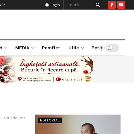
026
Login
d
MEDIA
Pamflet
Utile
Petiții
1 ianuarie 2011
EDITORIAL