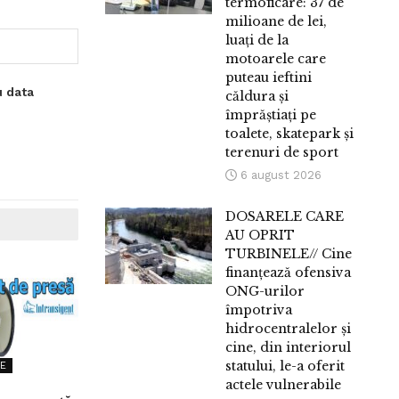
termoficare: 37 de
milioane de lei,
luați de la
motoarele care
puteau ieftini
u data
căldura și
împrăștiați pe
toalete, skatepark și
terenuri de sport
6 august 2026
DOSARELE CARE
AU OPRIT
TURBINELE// Cine
finanțează ofensiva
ONG-urilor
împotriva
hidrocentralelor și
cine, din interiorul
statului, le-a oferit
E
actele vulnerabile