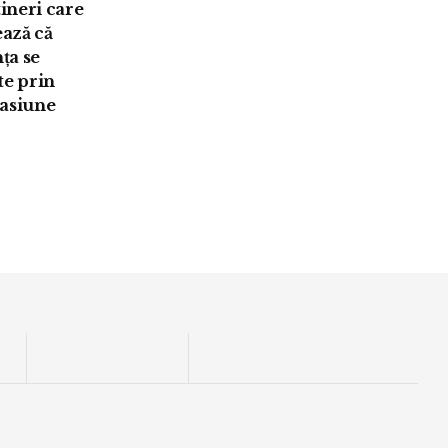
tineri care
ază că
ța se
te prin
pasiune