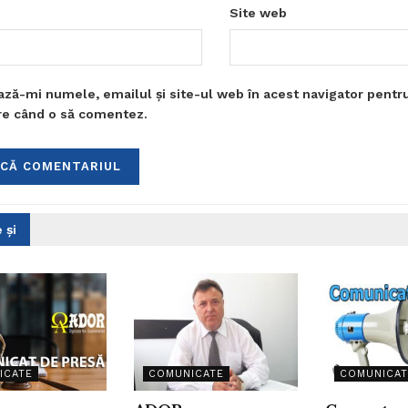
Site web
ază-mi numele, emailul și site-ul web în acest navigator pentr
are când o să comentez.
 și
ICATE
COMUNICATE
COMUNICAT