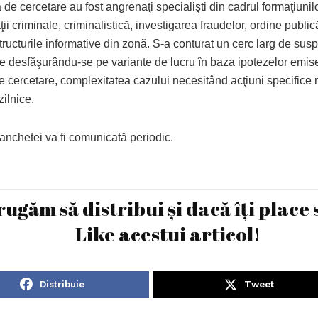
 de cercetare au fost angrenaţi specialişti din cadrul formaţiunil
ţii criminale, criminalistică, investigarea fraudelor, ordine publi
structurile informative din zonă. S-a conturat un cerc larg de susp
ile desfăşurându-se pe variante de lucru în baza ipotezelor emis
 cercetare, complexitatea cazului necesitând acţiuni specifice m
zilnice.
anchetei va fi comunicată periodic.
rugăm să distribui și dacă îți place 
Like acestui articol!
Distribuie
Tweet