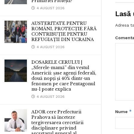
Primăriei Ploiești?
4 AUGUST 2026
Lasă 
AUSTERITATE PENTRU
Adresa ta
ROMÂNI, PROTECȚIE FĂRĂ
CONTRIBUȚIE PENTRU
Comenta
REFUGIAȚII DIN UCRAINA
4 AUGUST 2026
DOSARELE CERULUI |
„Sferele-mamă” din vestul
Americii: șase agenți federali,
două nopți și 40% dintr-un
fenomen pe care Pentagonul
nu-l poate explica
4 AUGUST 2026
*
ADOR cere Prefecturii
Nume
Prahova să înceteze
tergiversarea cercetării
disciplinare privind
secretarul general al