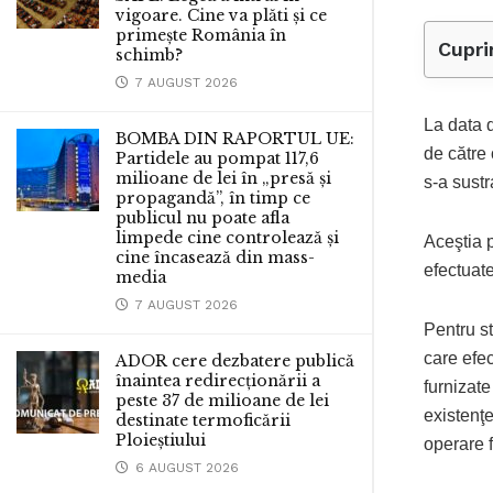
vigoare. Cine va plăti și ce
primește România în
Cupri
schimb?
7 AUGUST 2026
La data d
BOMBA DIN RAPORTUL UE:
de către 
Partidele au pompat 117,6
milioane de lei în „presă și
s-a sust
propagandă”, în timp ce
publicul nu poate afla
limpede cine controlează și
Aceştia p
cine încasează din mass-
efectuate
media
7 AUGUST 2026
Pentru st
care efe
ADOR cere dezbatere publică
înaintea redirecționării a
furnizate
peste 37 de milioane de lei
existenţ
destinate termoficării
Ploieștiului
operare f
6 AUGUST 2026