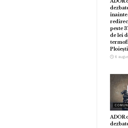
ADOR c
dezbat
înainte
redirec
peste 3
de lei 
termofi
Ploieșt
6 augu
COMUN
ADOR c
dezbat