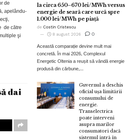
or de
la circa 650–670 lei/MWh versus
că, apelându-
energie de seară care urcă spre
1.000 lei/MWh pe piață
ecţi,
e de către
de
Costin Cristescu
0
8 august 2026
ultiple şi
Această comparație devine mult mai
concretă. În mai 2026, Complexul
Energetic Oltenia a reușit să vândă energie
produsă din cărbune,...
Guvernul a deschis
să dai
oficial ușa limitării
consumului de
energie.
Transelectrica
poate interveni
asupra marilor
consumatori dacă
sistemul intră în