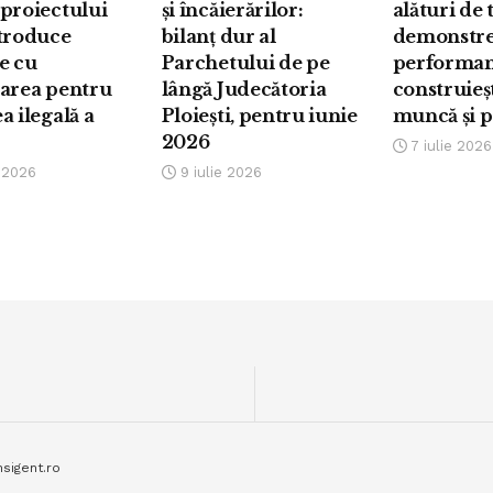
proiectului
și încăierărilor:
alături de 
ntroduce
bilanț dur al
demonstre
e cu
Parchetului de pe
performan
oarea pentru
lângă Judecătoria
construieș
a ilegală a
Ploiești, pentru iunie
muncă și 
2026
7 iulie 2026
e 2026
9 iulie 2026
nsigent.ro