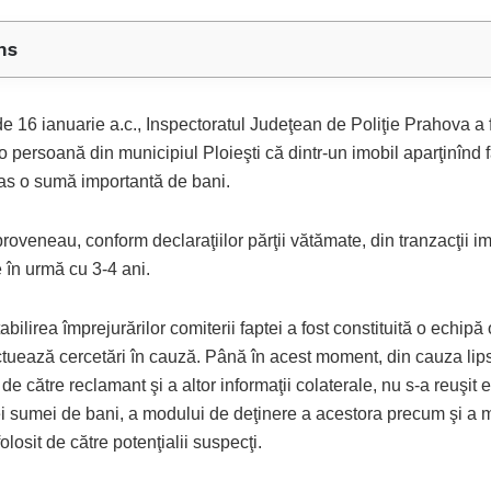
ns
e 16 ianuarie a.c., Inspectoratul Judeţean de Poliţie Prahova a 
o persoană din municipiul Ploieşti că dintr-un imobil aparţinînd f
ras o sumă importantă de bani.
roveneau, conform declaraţiilor părţii vătămate, din tranzacţii im
 în urmă cu 3-4 ani.
abilirea împrejurărilor comiterii faptei a fost constituită o echipă
ctuează cercetări în cauză. Până în acest moment, din cauza lip
 de către reclamant şi a altor informaţii colaterale, nu s-a reuşit 
ei sumei de bani, a modului de deţinere a acestora precum şi a 
olosit de către potenţialii suspecţi.