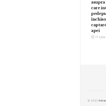
asupra 
care i
pedeps
închis
captare
apei
17 iuli
© 2023
Intra