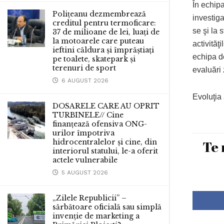
În echipa
Polițeanu dezmembrează
investiga
creditul pentru termoficare:
se şi la 
37 de milioane de lei, luați de
la motoarele care puteau
activităţ
ieftini căldura și împrăștiați
echipa de
pe toalete, skatepark și
terenuri de sport
evaluări 
6 AUGUST 2026
Evoluţia 
DOSARELE CARE AU OPRIT
TURBINELE// Cine
finanțează ofensiva ONG-
urilor împotriva
Te 
hidrocentralelor și cine, din
interiorul statului, le-a oferit
actele vulnerabile
5 AUGUST 2026
„Zilele Republicii” –
sărbătoare oficială sau simplă
invenție de marketing a