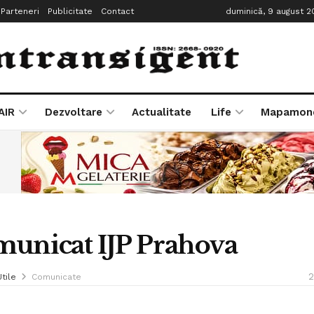
Parteneri
Publicitate
Contact
duminică, 9 august 2
AIR
Dezvoltare
Actualitate
Life
Mapamon
unicat IJP Prahova
2
Utile
Comunicate