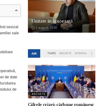
Unitate în ignoranță
fost sesizat
2 august 2026
amiliei sale
obiliare
AIR
TOATE
ANCHETE
INTERVIU
 operativă,
sei de date
elucidarea
modului de
ANCHETE
Cifrele crizei: cărbune românesc