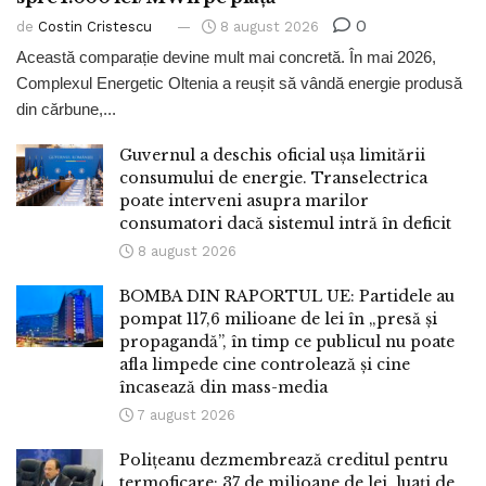
0
de
Costin Cristescu
8 august 2026
Această comparație devine mult mai concretă. În mai 2026,
Complexul Energetic Oltenia a reușit să vândă energie produsă
din cărbune,...
Guvernul a deschis oficial ușa limitării
consumului de energie. Transelectrica
poate interveni asupra marilor
consumatori dacă sistemul intră în deficit
8 august 2026
BOMBA DIN RAPORTUL UE: Partidele au
pompat 117,6 milioane de lei în „presă și
propagandă”, în timp ce publicul nu poate
afla limpede cine controlează și cine
încasează din mass-media
7 august 2026
Polițeanu dezmembrează creditul pentru
termoficare: 37 de milioane de lei, luați de