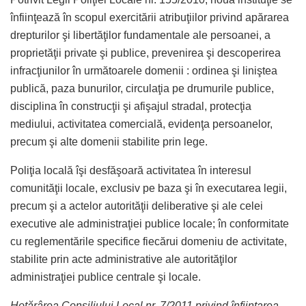
înfiinţează în scopul exercitării atribuţiilor privind apărarea
drepturilor şi libertăţilor fundamentale ale persoanei, a
proprietăţii private şi publice, prevenirea şi descoperirea
infracţiunilor în următoarele domenii : ordinea şi liniştea
publică, paza bunurilor, circulaţia pe drumurile publice,
disciplina în construcţii şi afişajul stradal, protecţia
mediului, activitatea comercială, evidenţa persoanelor,
precum şi alte domenii stabilite prin lege.
Poliţia locală îşi desfăşoară activitatea în interesul
comunităţii locale, exclusiv pe baza şi în executarea legii,
precum şi a actelor autorităţii deliberative şi ale celei
executive ale administraţiei publice locale; în conformitate
cu reglementările specifice fiecărui domeniu de activitate,
stabilite prin acte administrative ale autorităţilor
administraţiei publice centrale şi locale.
Hotărârea Consiliului Local nr. 7/2011 privind înfiinţarea,