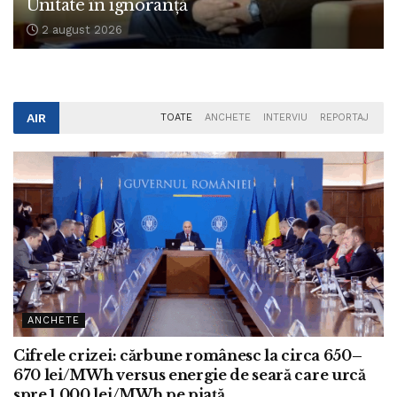
Unitate în ignoranță
2 august 2026
AIR
TOATE
ANCHETE
INTERVIU
REPORTAJ
ANCHETE
Cifrele crizei: cărbune românesc la circa 650–
670 lei/MWh versus energie de seară care urcă
spre 1.000 lei/MWh pe piață