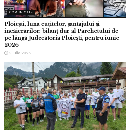
COMUNICATE
Ploiești, luna cuțitelor, șantajului și
încăierărilor: bilanț dur al Parchetului de
pe lângă Judecătoria Ploiești, pentru iunie
2026
9 iulie 2026