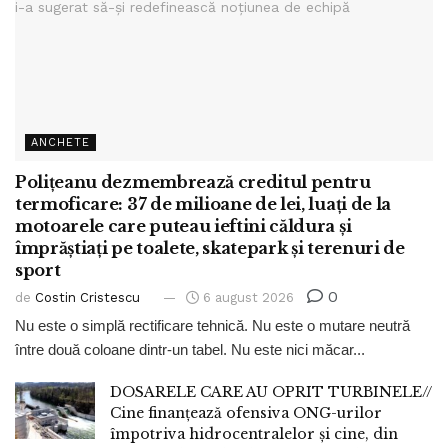
ANCHETE
Polițeanu dezmembrează creditul pentru
termoficare: 37 de milioane de lei, luați de la
motoarele care puteau ieftini căldura și
împrăștiați pe toalete, skatepark și terenuri de
sport
0
de
Costin Cristescu
6 august 2026
Nu este o simplă rectificare tehnică. Nu este o mutare neutră
între două coloane dintr-un tabel. Nu este nici măcar...
DOSARELE CARE AU OPRIT TURBINELE//
Cine finanțează ofensiva ONG-urilor
împotriva hidrocentralelor și cine, din