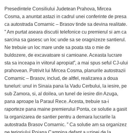
Presedintele Consiliului Judetean Prahova, Mircea
Cosma, a anuntat astazi in cadrul unei conferinte de presa
ca autostrada Comarnic – Brasov tinde sa devina realitate.
” Am purtat aseara discutii telefonice cu premierul si am ca
sarcina sa gasesc un loc unde sa se oragnizeze santierul.
Ne trebuie un loc mare unde sa poata sta o mie de
buldozere, de excavatoare si camioane. Aceasta lucrare
sta sa inceapa in viitorul apropiat”, a mai spus seful CJ-ului
prahovean. Potrivit lui Mircea Cosma, planurile autostrazii
Comarnic – Brasov, includ, de altfel, realizarea a doua
tuneluri: unul in Sinaia pana la Vadu Cerbului, la iesire, pe
sub Zamora, si, al doilea, un tunel de iesire din Azuga,
pana aproape la Paraul Rece. Acesta, trebuie sa-i
raporteze pana maine premierului Ponta, ce solutie a gasit
la organizarea de santier pentru a demara lucrarile la
autostrada Brasov Comarnic. ” Ca solutie am sa organizez
pe terioriului Poiana Campina defapt a uzinei de la