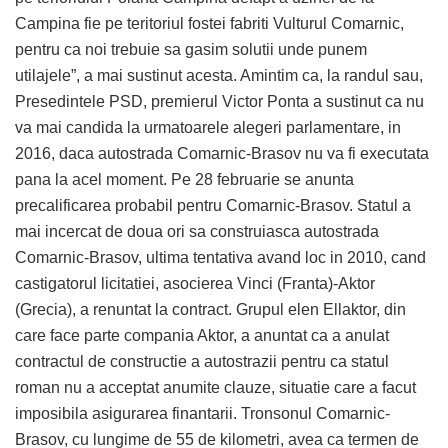
Campina fie pe teritoriul fostei fabriti Vulturul Comarnic,
pentru ca noi trebuie sa gasim solutii unde punem
utilajele”, a mai sustinut acesta. Amintim ca, la randul sau,
Presedintele PSD, premierul Victor Ponta a sustinut ca nu
va mai candida la urmatoarele alegeri parlamentare, in
2016, daca autostrada Comarnic-Brasov nu va fi executata
pana la acel moment. Pe 28 februarie se anunta
precalificarea probabil pentru Comarnic-Brasov. Statul a
mai incercat de doua ori sa construiasca autostrada
Comarnic-Brasov, ultima tentativa avand loc in 2010, cand
castigatorul licitatiei, asocierea Vinci (Franta)-Aktor
(Grecia), a renuntat la contract. Grupul elen Ellaktor, din
care face parte compania Aktor, a anuntat ca a anulat
contractul de constructie a autostrazii pentru ca statul
roman nu a acceptat anumite clauze, situatie care a facut
imposibila asigurarea finantarii. Tronsonul Comarnic-
Brasov, cu lungime de 55 de kilometri, avea ca termen de