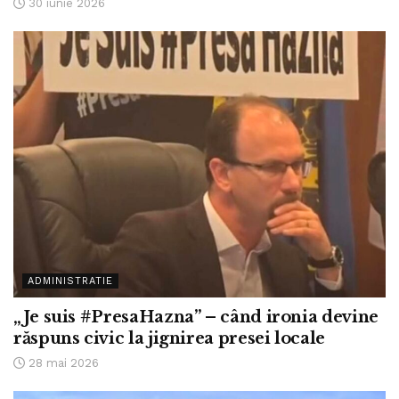
30 iunie 2026
ADMINISTRATIE
„Je suis #PresaHazna” – când ironia devine
răspuns civic la jignirea presei locale
28 mai 2026