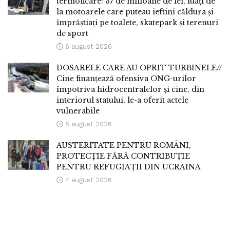
termoficare: 37 de milioane de lei, luați de
la motoarele care puteau ieftini căldura și
împrăștiați pe toalete, skatepark și terenuri
de sport
6 august 2026
DOSARELE CARE AU OPRIT TURBINELE//
Cine finanțează ofensiva ONG-urilor
împotriva hidrocentralelor și cine, din
interiorul statului, le-a oferit actele
vulnerabile
5 august 2026
AUSTERITATE PENTRU ROMÂNI,
PROTECȚIE FĂRĂ CONTRIBUȚIE
PENTRU REFUGIAȚII DIN UCRAINA
4 august 2026