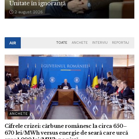
Unitate în ignoranță
2 august 2026
AIR
TOATE
ANCHETE
INTERVIU
REPORTAJ
ANCHETE
Cifrele crizei: cărbune românesc la circa 650–
670 lei/MWh versus energie de seară care urcă