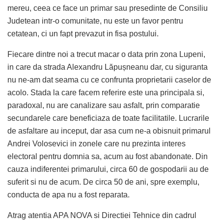
mereu, ceea ce face un primar sau presedinte de Consiliu
Judetean intr-o comunitate, nu este un favor pentru
cetatean, ci un fapt prevazut in fisa postului.
Fiecare dintre noi a trecut macar o data prin zona Lupeni,
in care da strada Alexandru Lăpușneanu dar, cu siguranta
nu ne-am dat seama cu ce confrunta proprietarii caselor de
acolo. Stada la care facem referire este una principala si,
paradoxal, nu are canalizare sau asfalt, prin comparatie
secundarele care beneficiaza de toate facilitatile. Lucrarile
de asfaltare au inceput, dar asa cum ne-a obisnuit primarul
Andrei Volosevici in zonele care nu prezinta interes
electoral pentru domnia sa, acum au fost abandonate. Din
cauza indiferentei primarului, circa 60 de gospodarii au de
suferit si nu de acum. De circa 50 de ani, spre exemplu,
conducta de apa nu a fost reparata.
Atrag atentia APA NOVA si Directiei Tehnice din cadrul