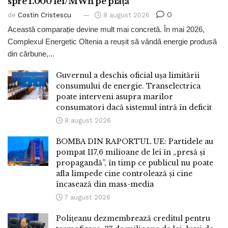
spre 1.000 lei/MWh pe piață
0
de
Costin Cristescu
8 august 2026
Această comparație devine mult mai concretă. În mai 2026,
Complexul Energetic Oltenia a reușit să vândă energie produsă
din cărbune,...
Guvernul a deschis oficial ușa limitării
consumului de energie. Transelectrica
poate interveni asupra marilor
consumatori dacă sistemul intră în deficit
8 august 2026
BOMBA DIN RAPORTUL UE: Partidele au
pompat 117,6 milioane de lei în „presă și
propagandă”, în timp ce publicul nu poate
afla limpede cine controlează și cine
încasează din mass-media
7 august 2026
Polițeanu dezmembrează creditul pentru