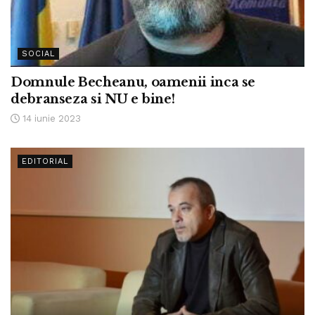
SOCIAL
Domnule Becheanu, oamenii inca se
debranseza si NU e bine!
14 iunie 2023
EDITORIAL