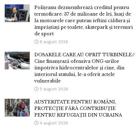
Polițeanu dezmembrează creditul pentru
termoficare: 37 de milioane de lei, luați de
la motoarele care puteau ieftini căldura și
împrăștiați pe toalete, skatepark și terenuri
de sport
6 august 2026
DOSARELE CARE AU OPRIT TURBINELE//
Cine finanțează ofensiva ONG-urilor
împotriva hidrocentralelor și cine, din
interiorul statului, le-a oferit actele
vulnerabile
5 august 2026
AUSTERITATE PENTRU ROMÂNI,
PROTECȚIE FĂRĂ CONTRIBUȚIE
PENTRU REFUGIAȚII DIN UCRAINA
4 august 2026