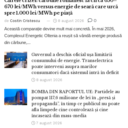
Cifrele crizei: cărbune românesc la circa 650–
670 lei/MWh versus energie de seară care urcă
spre 1.000 lei/MWh pe piață
0
de
Costin Cristescu
8 august 2026
Această comparație devine mult mai concretă. În mai 2026,
Complexul Energetic Oltenia a reușit să vândă energie produsă
din cărbune,...
Guvernul a deschis oficial ușa limitării
consumului de energie. Transelectrica
poate interveni asupra marilor
consumatori dacă sistemul intră în deficit
8 august 2026
BOMBA DIN RAPORTUL UE: Partidele au
pompat 117,6 milioane de lei în „presă și
propagandă”, în timp ce publicul nu poate
afla limpede cine controlează și cine
încasează din mass-media
7 august 2026