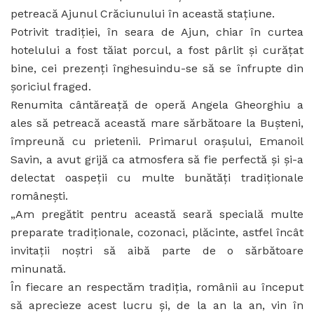
petreacă Ajunul Crăciunului în această stațiune.
Potrivit tradiției, în seara de Ajun, chiar în curtea
hotelului a fost tăiat porcul, a fost pârlit și curățat
bine, cei prezenți înghesuindu-se să se înfrupte din
șoriciul fraged.
Renumita cântăreață de operă Angela Gheorghiu a
ales să petreacă această mare sărbătoare la Bușteni,
împreună cu prietenii. Primarul orașului, Emanoil
Savin, a avut grijă ca atmosfera să fie perfectă și și-a
delectat oaspeții cu multe bunătăți tradiționale
românești.
„Am pregătit pentru această seară specială multe
preparate tradiționale, cozonaci, plăcinte, astfel încât
invitații noștri să aibă parte de o sărbătoare
minunată.
În fiecare an respectăm tradiția, românii au început
să aprecieze acest lucru și, de la an la an, vin în