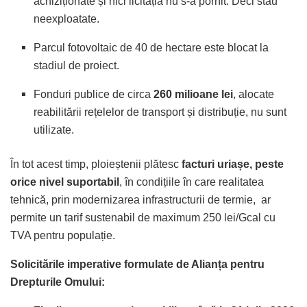
achiziționate și nici licitația nu s-a pornit. Deci stau
neexploatate.
Parcul fotovoltaic de 40 de hectare este blocat la
stadiul de proiect.
Fonduri publice de circa
260 milioane lei
, alocate
reabilitării rețelelor de transport și distribuție, nu sunt
utilizate.
În tot acest timp, ploieștenii plătesc
facturi uriașe, peste
orice nivel suportabil
, în condițiile în care realitatea
tehnică, prin modernizarea infrastructurii de termie, ar
permite un tarif sustenabil de maximum 250 lei/Gcal cu
TVA pentru populație.
Solicitările imperative formulate de Alianța pentru
Drepturile Omului: