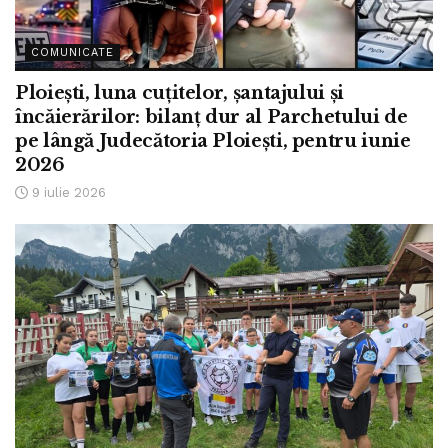
COMUNICATE
Ploiești, luna cuțitelor, șantajului și
încăierărilor: bilanț dur al Parchetului de
pe lângă Judecătoria Ploiești, pentru iunie
2026
9 iulie 2026