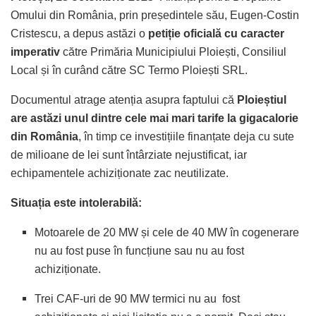
Omului din România, prin președintele său, Eugen-Costin
Cristescu, a depus astăzi o
petiție oficială cu caracter
imperativ
către Primăria Municipiului Ploiești, Consiliul
Local și în curând către SC Termo Ploiești SRL.
Documentul atrage atenția asupra faptului că
Ploieștiul
are astăzi unul dintre cele mai mari tarife la gigacalorie
din România
, în timp ce investițiile finanțate deja cu sute
de milioane de lei sunt întârziate nejustificat, iar
echipamentele achiziționate zac neutilizate.
Situația este intolerabilă:
Motoarele de 20 MW și cele de 40 MW în cogenerare
nu au fost puse în funcțiune sau nu au fost
achiziționate.
Trei CAF-uri de 90 MW termici nu au fost