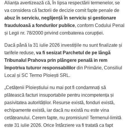
Alianța avertizează că, în lipsa respectării termenelor, se
va considera că factorii de decizie comit fapte penale de
abuz în serviciu, neglijență în serviciu și gestionare
frauduloasă a fondurilor publice
, conform Codului Penal
și Legii nr. 78/2000 privind combaterea corupției.
Dacă până la 31 iulie 2026 investițiile nu sunt finalizate și
tarifele reduse,
va fi sesizat Parchetul de pe lângă
Tribunalul Prahova prin plângere penală in rem
împotriva tuturor responsabililor
din Primărie, Consiliul
Local și SC Termo Ploiești SRL.
„Cetățenii Ploieștiului nu mai pot fi condamnați să
plătească facturi insuportabile pentru incompetența și
pasivitatea autorităților. Resurse există, fonduri există,
echipamente există, iar dacă nu există nu este vina
cetățeanului. Cerem fapte, nu promisiuni! Termenul-limită
este 31 iulie 2026. Orice întârziere va fi tratată ca fapt