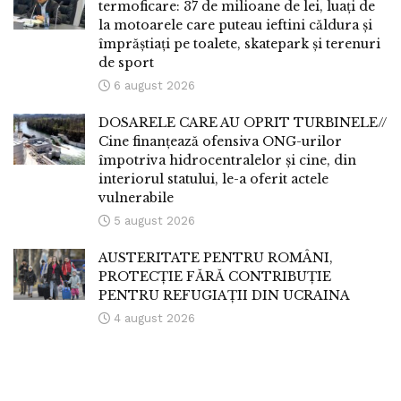
termoficare: 37 de milioane de lei, luați de
la motoarele care puteau ieftini căldura și
împrăștiați pe toalete, skatepark și terenuri
de sport
6 august 2026
DOSARELE CARE AU OPRIT TURBINELE//
Cine finanțează ofensiva ONG-urilor
împotriva hidrocentralelor și cine, din
interiorul statului, le-a oferit actele
vulnerabile
5 august 2026
AUSTERITATE PENTRU ROMÂNI,
PROTECȚIE FĂRĂ CONTRIBUȚIE
PENTRU REFUGIAȚII DIN UCRAINA
4 august 2026