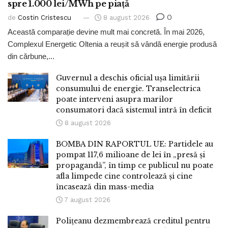
spre 1.000 lei/MWh pe piață
0
de
Costin Cristescu
8 august 2026
Această comparație devine mult mai concretă. În mai 2026,
Complexul Energetic Oltenia a reușit să vândă energie produsă
din cărbune,...
Guvernul a deschis oficial ușa limitării
consumului de energie. Transelectrica
poate interveni asupra marilor
consumatori dacă sistemul intră în deficit
8 august 2026
BOMBA DIN RAPORTUL UE: Partidele au
pompat 117,6 milioane de lei în „presă și
propagandă”, în timp ce publicul nu poate
afla limpede cine controlează și cine
încasează din mass-media
7 august 2026
Polițeanu dezmembrează creditul pentru