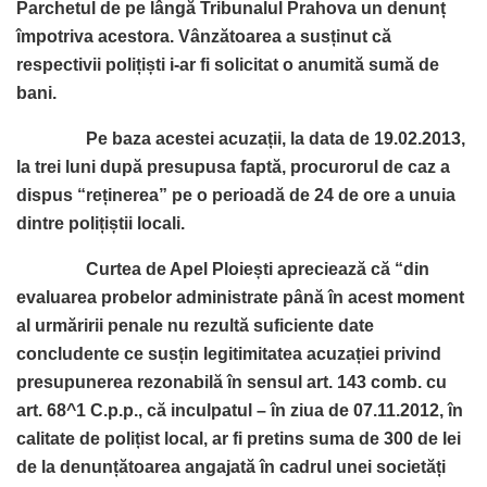
Parchetul de pe lângă Tribunalul Prahova un denunț
împotriva acestora. Vânzătoarea a susținut că
respectivii polițiști i-ar fi solicitat o anumită sumă de
bani.
Pe baza acestei acuzații, la data de 19.02.2013,
la trei luni după presupusa faptă, procurorul de caz a
dispus “reținerea” pe o perioadă de 24 de ore a unuia
dintre polițiștii locali.
Curtea de Apel Ploiești apreciează că “din
evaluarea probelor administrate până în acest moment
al urmăririi penale nu rezultă suficiente date
concludente ce susțin legitimitatea acuzației privind
presupunerea rezonabilă în sensul art. 143 comb. cu
art. 68^1 C.p.p., că inculpatul – în ziua de 07.11.2012, în
calitate de polițist local, ar fi pretins suma de 300 de lei
de la denunțătoarea angajată în cadrul unei societăți