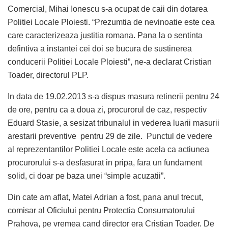
Comercial, Mihai Ionescu s-a ocupat de caii din dotarea
Politiei Locale Ploiesti. “Prezumtia de nevinoatie este cea
care caracterizeaza justitia romana. Pana la o sentinta
defintiva a instantei cei doi se bucura de sustinerea
conducerii Politiei Locale Ploiesti”, ne-a declarat Cristian
Toader, directorul PLP.
In data de 19.02.2013 s-a dispus masura retinerii pentru 24
de ore, pentru ca a doua zi, procurorul de caz, respectiv
Eduard Stasie, a sesizat tribunalul in vederea luarii masurii
arestarii preventive pentru 29 de zile. Punctul de vedere
al reprezentantilor Politiei Locale este acela ca actiunea
procurorului s-a desfasurat in pripa, fara un fundament
solid, ci doar pe baza unei “simple acuzatii”.
Din cate am aflat, Matei Adrian a fost, pana anul trecut,
comisar al Oficiului pentru Protectia Consumatorului
Prahova, pe vremea cand director era Cristian Toader. De