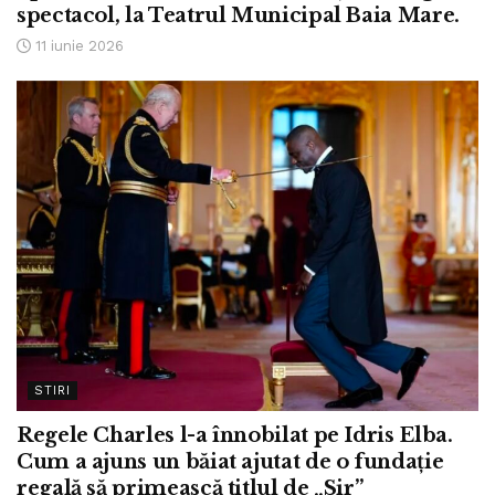
spectacol, la Teatrul Municipal Baia Mare.
11 iunie 2026
STIRI
Regele Charles l-a înnobilat pe Idris Elba.
Cum a ajuns un băiat ajutat de o fundație
regală să primească titlul de „Sir”