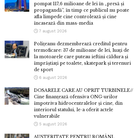
pompat 117,6 milioane de lei în „presă și
propagandă”, în timp ce publicul nu poate
afla limpede cine controlează și cine
încasează din mass-media
7 august 2026
Polițeanu dezmembrează creditul pentru
termoficare: 37 de milioane de lei, luați de
la motoarele care puteau ieftini căldura și
împrăștiați pe toalete, skatepark și terenuri
de sport
6 august 2026
DOSARELE CARE AU OPRIT TURBINELE//
Cine finanțează ofensiva ONG-urilor
împotriva hidrocentralelor și cine, din
interiorul statului, le-a oferit actele
vulnerabile
5 august 2026
AUSTERITATE PENTRU ROMÂNI,