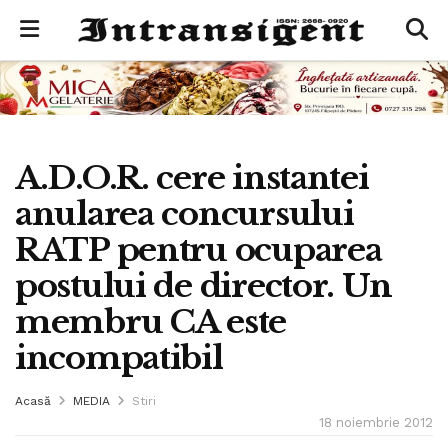
A.D.O.R. cere instantei
anularea concursului
RATP pentru ocuparea
postului de director. Un
membru CA este
incompatibil
Acasă
MEDIA
Stiri
18 noiembrie 2012