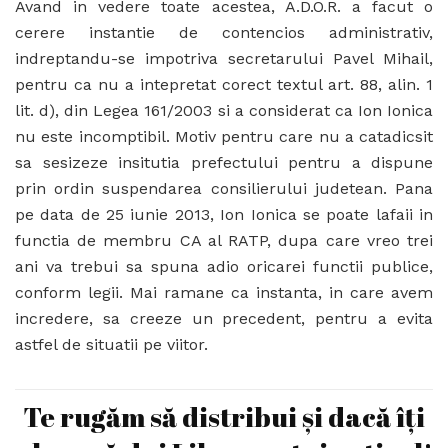
Avand in vedere toate acestea, A.D.O.R. a facut o
cerere instantie de contencios administrativ,
indreptandu-se impotriva secretarului Pavel Mihail,
pentru ca nu a intepretat corect textul art. 88, alin. 1
lit. d), din Legea 161/2003 si a considerat ca Ion Ionica
nu este incomptibil. Motiv pentru care nu a catadicsit
sa sesizeze insitutia prefectului pentru a dispune
prin ordin suspendarea consilierului judetean. Pana
pe data de 25 iunie 2013, Ion Ionica se poate lafaii in
functia de membru CA al RATP, dupa care vreo trei
ani va trebui sa spuna adio oricarei functii publice,
conform legii. Mai ramane ca instanta, in care avem
incredere, sa creeze un precedent, pentru a evita
astfel de situatii pe viitor.
Te rugăm să distribui și dacă îți