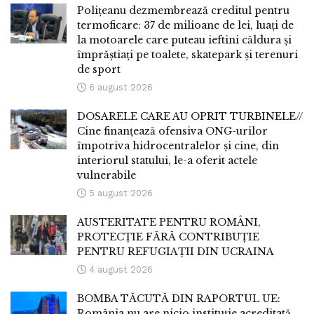
Polițeanu dezmembrează creditul pentru
termoficare: 37 de milioane de lei, luați de
la motoarele care puteau ieftini căldura și
împrăștiați pe toalete, skatepark și terenuri
de sport
6 august 2026
DOSARELE CARE AU OPRIT TURBINELE//
Cine finanțează ofensiva ONG-urilor
împotriva hidrocentralelor și cine, din
interiorul statului, le-a oferit actele
vulnerabile
5 august 2026
AUSTERITATE PENTRU ROMÂNI,
PROTECȚIE FĂRĂ CONTRIBUȚIE
PENTRU REFUGIAȚII DIN UCRAINA
4 august 2026
BOMBA TĂCUTĂ DIN RAPORTUL UE:
România nu are nicio instituție acreditată