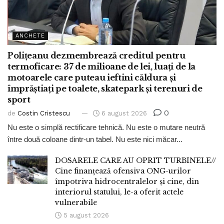
ANCHETE
Polițeanu dezmembrează creditul pentru
termoficare: 37 de milioane de lei, luați de la
motoarele care puteau ieftini căldura și
împrăștiați pe toalete, skatepark și terenuri de
sport
0
de
Costin Cristescu
6 august 2026
Nu este o simplă rectificare tehnică. Nu este o mutare neutră
între două coloane dintr-un tabel. Nu este nici măcar...
DOSARELE CARE AU OPRIT TURBINELE//
Cine finanțează ofensiva ONG-urilor
împotriva hidrocentralelor și cine, din
interiorul statului, le-a oferit actele
vulnerabile
5 august 2026