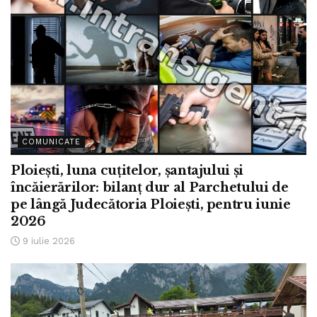
COMUNICATE
Ploiești, luna cuțitelor, șantajului și
încăierărilor: bilanț dur al Parchetului de
pe lângă Judecătoria Ploiești, pentru iunie
2026
9 iulie 2026