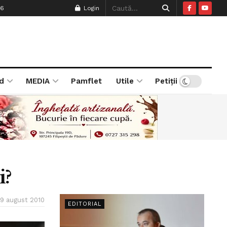
26
Login
d
MEDIA
Pamflet
Utile
Petiții
i?
9 august 2010
EDITORIAL