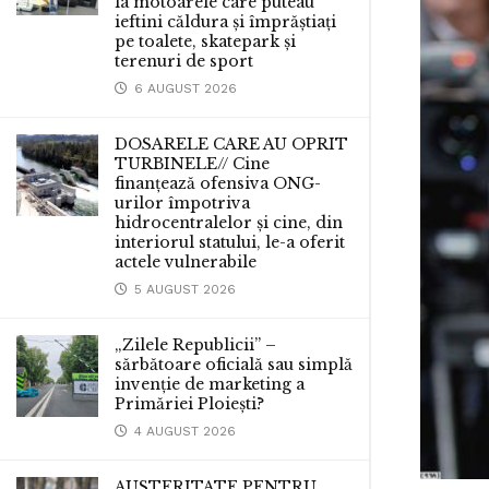
la motoarele care puteau
ieftini căldura și împrăștiați
pe toalete, skatepark și
terenuri de sport
6 AUGUST 2026
DOSARELE CARE AU OPRIT
TURBINELE// Cine
finanțează ofensiva ONG-
urilor împotriva
hidrocentralelor și cine, din
interiorul statului, le-a oferit
actele vulnerabile
5 AUGUST 2026
„Zilele Republicii” –
sărbătoare oficială sau simplă
invenție de marketing a
Primăriei Ploiești?
4 AUGUST 2026
AUSTERITATE PENTRU