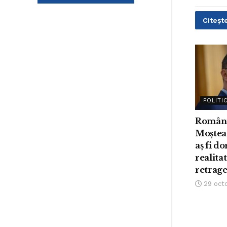
Citește
POLITI
Români
Moștean
aș fi dor
realita
retrage
29 oct