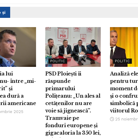
 și
C
POLITIC
POLITIC
a lui
PSD Ploiești îi
Analiză el
u- între „mi-
răspunde
pentru tur
it” și
primarului
moment de
tea dură a
Polițeanu: „Un ales al
și o confr
rii americane
cetățenilor nu are
simbolică 
voie să jignească”.
viitorul R
ombrie 2025
Tramvaie pe
25 noiembr
fonduri europene și
gigacaloria la 350 lei,