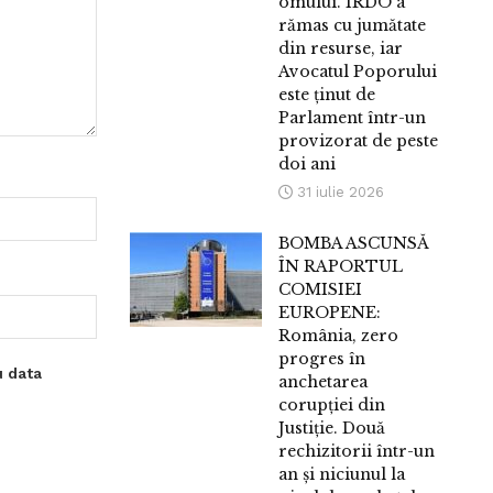
omului. IRDO a
rămas cu jumătate
din resurse, iar
Avocatul Poporului
este ținut de
Parlament într-un
provizorat de peste
doi ani
31 iulie 2026
BOMBA ASCUNSĂ
ÎN RAPORTUL
COMISIEI
EUROPENE:
România, zero
progres în
u data
anchetarea
corupției din
Justiție. Două
rechizitorii într-un
an și niciunul la