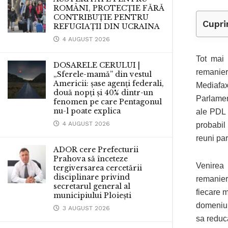
ROMÂNI, PROTECȚIE FĂRĂ
CONTRIBUȚIE PENTRU
Cupri
REFUGIAȚII DIN UCRAINA
4 AUGUST 2026
Tot mai 
DOSARELE CERULUI |
remanier
„Sferele-mamă” din vestul
Americii: șase agenți federali,
Mediafax
două nopți și 40% dintr-un
Parlamen
fenomen pe care Pentagonul
nu-l poate explica
ale PDL 
4 AUGUST 2026
probabil
reuni par
ADOR cere Prefecturii
Prahova să înceteze
Venirea 
tergiversarea cercetării
disciplinare privind
remanier
secretarul general al
fiecare m
municipiului Ploiești
domeniul
3 AUGUST 2026
sa reduca