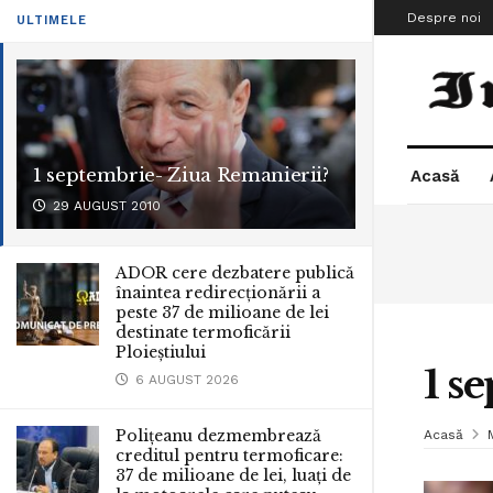
Despre noi
ULTIMELE
1 septembrie- Ziua Remanierii?
Acasă
29 AUGUST 2010
ADOR cere dezbatere publică
înaintea redirecționării a
peste 37 de milioane de lei
destinate termoficării
Ploieștiului
1 s
6 AUGUST 2026
Polițeanu dezmembrează
Acasă
creditul pentru termoficare:
37 de milioane de lei, luați de