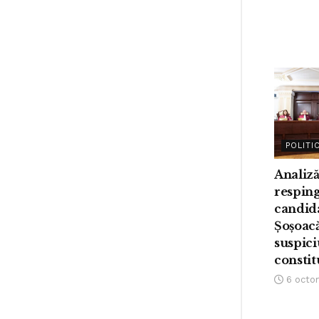
POLITI
Analiză
respin
candid
Șoșoacă
suspici
constit
6 octo