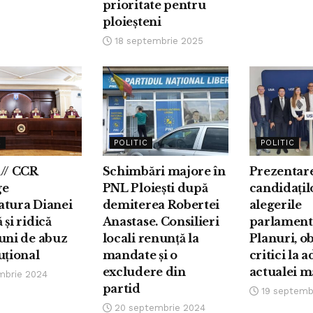
prioritate pentru
ploieșteni
18 septembrie 2025
C
POLITIC
POLITIC
// CCR
Schimbări majore în
Prezentar
ge
PNL Ploiești după
candidațil
atura Dianei
demiterea Robertei
alegerile
 și ridică
Anastase. Consilieri
parlament
uni de abuz
locali renunță la
Planuri, ob
uțional
mandate și o
critici la 
excludere din
actualei ma
mbrie 2024
partid
19 septemb
20 septembrie 2024