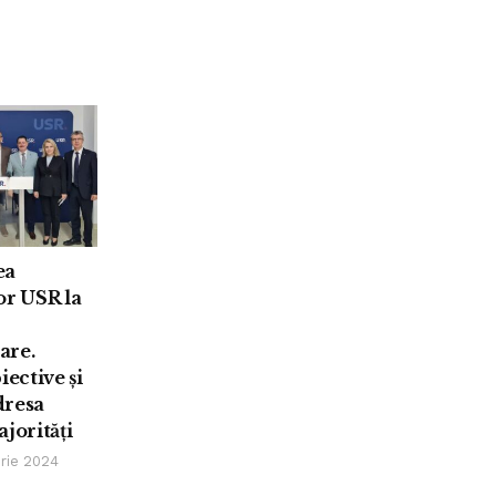
ea
or USR la
are.
iective și
adresa
jorități
rie 2024