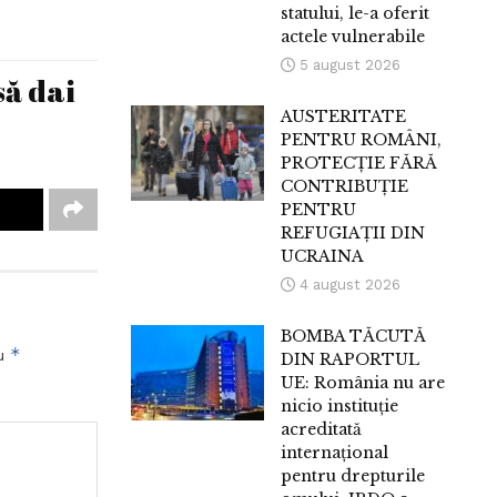
statului, le-a oferit
actele vulnerabile
5 august 2026
să dai
AUSTERITATE
PENTRU ROMÂNI,
PROTECȚIE FĂRĂ
CONTRIBUȚIE
PENTRU
REFUGIAȚII DIN
UCRAINA
4 august 2026
BOMBA TĂCUTĂ
*
cu
DIN RAPORTUL
UE: România nu are
nicio instituție
acreditată
internațional
pentru drepturile