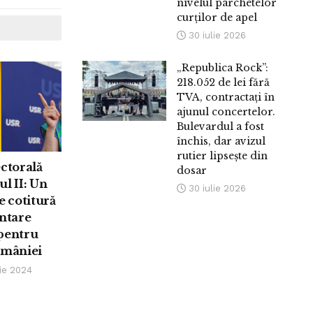
nivelul parchetelor
curților de apel
30 iulie 2026
„Republica Rock”:
218.052 de lei fără
TVA, contractați în
ajunul concertelor.
Bulevardul a fost
închis, dar avizul
rutier lipsește din
ectorală
dosar
ul II: Un
30 iulie 2026
 cotitură
untare
pentru
omâniei
ie 2024