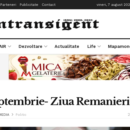
Parteneri
Publicitate
Contact
vineri, 7 august 20
AIR
Dezvoltare
Actualitate
Life
Mapamon
eptembrie- Ziua Remanieri
2
MEDIA
Politic