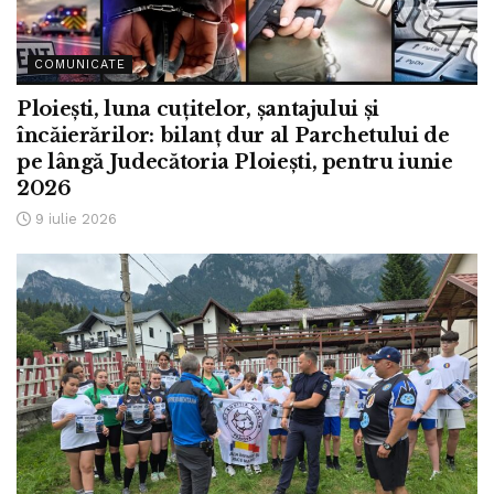
COMUNICATE
Ploiești, luna cuțitelor, șantajului și
încăierărilor: bilanț dur al Parchetului de
pe lângă Judecătoria Ploiești, pentru iunie
2026
9 iulie 2026