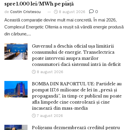
spre 1.000 lei/MWh pe piață
0
de
Costin Cristescu
8 august 2026
Această comparație devine mult mai concretă. În mai 2026,
Complexul Energetic Oltenia a reușit să vândă energie produsă
din cărbune,...
Guvernul a deschis oficial ușa limitării
consumului de energie. Transelectrica
poate interveni asupra marilor
consumatori dacă sistemul intră în deficit
8 august 2026
BOMBA DIN RAPORTUL UE: Partidele au
pompat 117,6 milioane de lei în „presă și
propagandă”, în timp ce publicul nu poate
afla limpede cine controlează și cine
încasează din mass-media
7 august 2026
Polițeanu dezmembrează creditul pentru