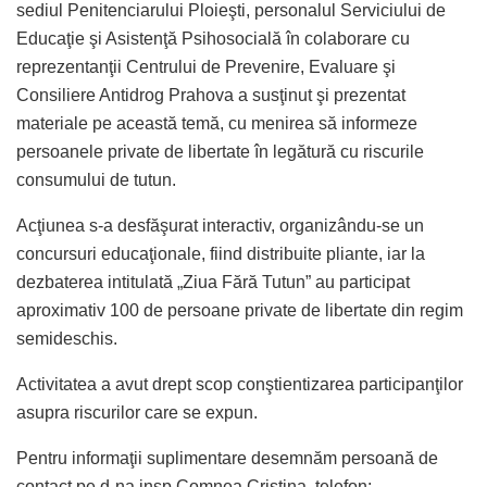
sediul Penitenciarului Ploieşti, personalul Serviciului de
Educaţie şi Asistenţă Psihosocială în colaborare cu
reprezentanţii Centrului de Prevenire, Evaluare şi
Consiliere Antidrog Prahova a susţinut şi prezentat
materiale pe această temă, cu menirea să informeze
persoanele private de libertate în legătură cu riscurile
consumului de tutun.
Acţiunea s-a desfăşurat interactiv, organizându-se un
concursuri educaţionale, fiind distribuite pliante, iar la
dezbaterea intitulată „Ziua Fără Tutun” au participat
aproximativ 100 de persoane private de libertate din regim
semideschis.
Activitatea a avut drept scop conştientizarea participanţilor
asupra riscurilor care se expun.
Pentru informaţii suplimentare desemnăm persoană de
contact pe d-na insp.Comnea Cristina, telefon: