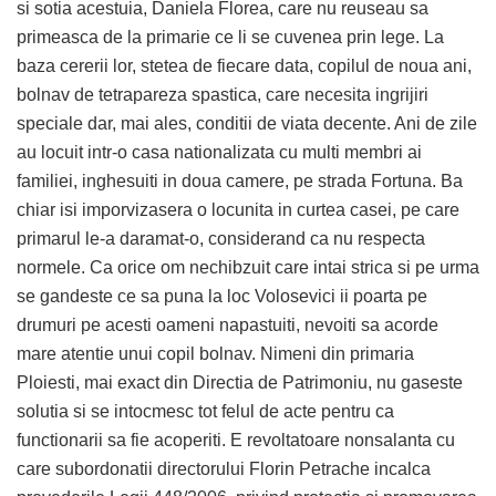
si sotia acestuia, Daniela Florea, care nu reuseau sa
primeasca de la primarie ce li se cuvenea prin lege. La
baza cererii lor, stetea de fiecare data, copilul de noua ani,
bolnav de tetrapareza spastica, care necesita ingrijiri
speciale dar, mai ales, conditii de viata decente. Ani de zile
au locuit intr-o casa nationalizata cu multi membri ai
familiei, inghesuiti in doua camere, pe strada Fortuna. Ba
chiar isi imporvizasera o locunita in curtea casei, pe care
primarul le-a daramat-o, considerand ca nu respecta
normele. Ca orice om nechibzuit care intai strica si pe urma
se gandeste ce sa puna la loc Volosevici ii poarta pe
drumuri pe acesti oameni napastuiti, nevoiti sa acorde
mare atentie unui copil bolnav. Nimeni din primaria
Ploiesti, mai exact din Directia de Patrimoniu, nu gaseste
solutia si se intocmesc tot felul de acte pentru ca
functionarii sa fie acoperiti. E revoltatoare nonsalanta cu
care subordonatii directorului Florin Petrache incalca