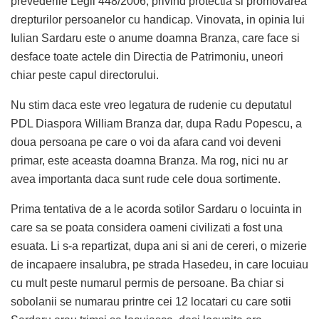
prevederile Legii 448/2006, privind protectia si promovarea
drepturilor persoanelor cu handicap. Vinovata, in opinia lui
Iulian Sardaru este o anume doamna Branza, care face si
desface toate actele din Directia de Patrimoniu, uneori
chiar peste capul directorului.
Nu stim daca este vreo legatura de rudenie cu deputatul
PDL Diaspora William Branza dar, dupa Radu Popescu, a
doua persoana pe care o voi da afara cand voi deveni
primar, este aceasta doamna Branza. Ma rog, nici nu ar
avea importanta daca sunt rude cele doua sortimente.
Prima tentativa de a le acorda sotilor Sardaru o locuinta in
care sa se poata considera oameni civilizati a fost una
esuata. Li s-a repartizat, dupa ani si ani de cereri, o mizerie
de incapaere insalubra, pe strada Hasedeu, in care locuiau
cu mult peste numarul permis de persoane. Ba chiar si
sobolanii se numarau printre cei 12 locatari cu care sotii