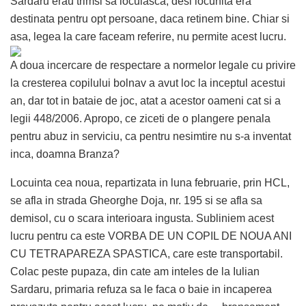
Sardaru erau trimsi sa locuiasca, desi locunita era
destinata pentru opt persoane, daca retinem bine. Chiar si
asa, legea la care faceam referire, nu permite acest lucru.
A doua incercare de respectare a normelor legale cu privire
la cresterea copilului bolnav a avut loc la inceptul acestui
an, dar tot in bataie de joc, atat a acestor oameni cat si a
legii 448/2006. Apropo, ce ziceti de o plangere penala
pentru abuz in serviciu, ca pentru nesimtire nu s-a inventat
inca, doamna Branza?
Locuinta cea noua, repartizata in luna februarie, prin HCL,
se afla in strada Gheorghe Doja, nr. 195 si se afla sa
demisol, cu o scara interioara ingusta. Subliniem acest
lucru pentru ca este VORBA DE UN COPIL DE NOUA ANI
CU TETRAPAREZA SPASTICA, care este transportabil.
Colac peste pupaza, din cate am inteles de la Iulian
Sardaru, primaria refuza sa le faca o baie in incaperea