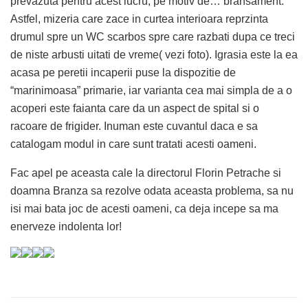
prevazuta pentru acest lucru, pe motiv de… bransament.
Astfel, mizeria care zace in curtea interioara reprzinta
drumul spre un WC scarbos spre care razbati dupa ce treci
de niste arbusti uitati de vreme( vezi foto). Igrasia este la ea
acasa pe peretii incaperii puse la dispozitie de
“marinimoasa” primarie, iar varianta cea mai simpla de a o
acoperi este faianta care da un aspect de spital si o
racoare de frigider. Inuman este cuvantul daca e sa
catalogam modul in care sunt tratati acesti oameni.
Fac apel pe aceasta cale la directorul Florin Petrache si
doamna Branza sa rezolve odata aceasta problema, sa nu
isi mai bata joc de acesti oameni, ca deja incepe sa ma
enerveze indolenta lor!