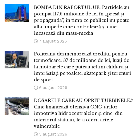
BOMBA DIN RAPORTUL UE: Partidele au
pompat 117,6 milioane de lei în „presă și
propagandă”, în timp ce publicul nu poate
afla limpede cine controlează și cine
încasează din mass-media
7 august 2026
Polițeanu dezmembrează creditul pentru
termoficare: 37 de milioane de lei, luați de
la motoarele care puteau ieftini căldura și
împrăștiați pe toalete, skatepark și terenuri
de sport
6 august 2026
DOSARELE CARE AU OPRIT TURBINELE//
Cine finanțează ofensiva ONG-urilor
împotriva hidrocentralelor și cine, din
interiorul statului, le-a oferit actele
vulnerabile
5 august 2026