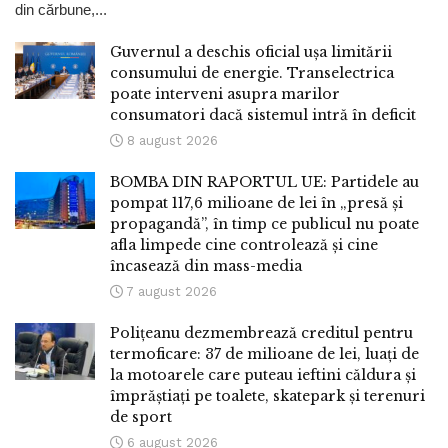
din cărbune,...
Guvernul a deschis oficial ușa limitării
consumului de energie. Transelectrica
poate interveni asupra marilor
consumatori dacă sistemul intră în deficit
8 august 2026
BOMBA DIN RAPORTUL UE: Partidele au
pompat 117,6 milioane de lei în „presă și
propagandă”, în timp ce publicul nu poate
afla limpede cine controlează și cine
încasează din mass-media
7 august 2026
Polițeanu dezmembrează creditul pentru
termoficare: 37 de milioane de lei, luați de
la motoarele care puteau ieftini căldura și
împrăștiați pe toalete, skatepark și terenuri
de sport
6 august 2026