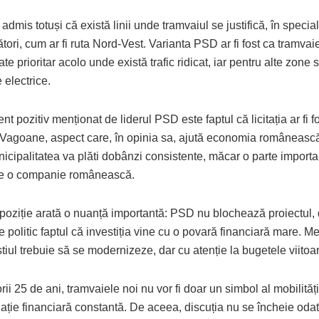
admis totuși că există linii unde tramvaiul se justifică, în specia
ători, cum ar fi ruta Nord-Vest. Varianta PSD ar fi fost ca tramvaie
ate prioritar acolo unde există trafic ridicat, iar pentru alte zone s
 electrice.
t pozitiv menționat de liderul PSD este faptul că licitația ar fi f
 Vagoane, aspect care, în opinia sa, ajută economia românească
icipalitatea va plăti dobânzi consistente, măcar o parte importa
ne o companie românească.
poziție arată o nuanță importantă: PSD nu blochează proiectul, 
politic faptul că investiția vine cu o povară financiară mare. Me
tiul trebuie să se modernizeze, dar cu atenție la bugetele viitoa
rii 25 de ani, tramvaiele noi nu vor fi doar un simbol al mobilități
gație financiară constantă. De aceea, discuția nu se încheie odat