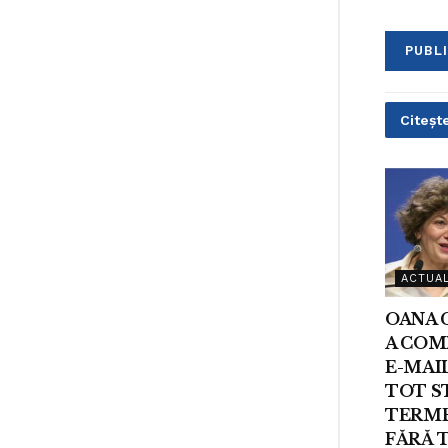
Citește
ACTUAL
OANA 
A COMI
E-MAI
TOT S
TERME
FĂRĂ 