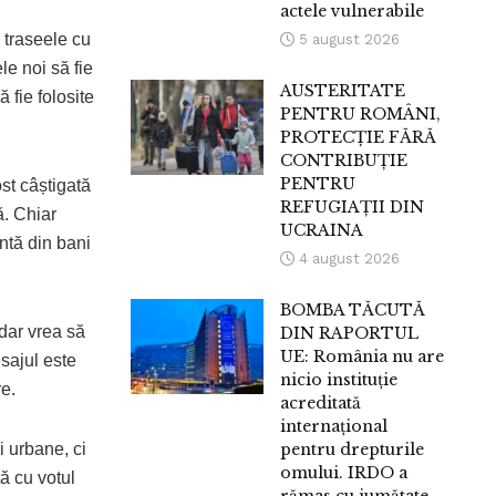
actele vulnerabile
l traseele cu
5 august 2026
le noi să fie
AUSTERITATE
ă fie folosite
PENTRU ROMÂNI,
PROTECȚIE FĂRĂ
CONTRIBUȚIE
PENTRU
ost câștigată
REFUGIAȚII DIN
. Chiar
UCRAINA
ntă din bani
4 august 2026
BOMBA TĂCUTĂ
dar vrea să
DIN RAPORTUL
UE: România nu are
sajul este
nicio instituție
re.
acreditată
internațional
i urbane, ci
pentru drepturile
omului. IRDO a
ă cu votul