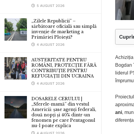
5 AUGUST 2026
„Zilele Republicii” –
sărbătoare oficială sau simplă
invenție de marketing a
Cupri
Primăriei Ploiești?
4 AUGUST 2026
Achiziția
AUSTERITATE PENTRU
Bogdan T
ROMÂNI, PROTECȚIE FĂRĂ
CONTRIBUȚIE PENTRU
liderul P
REFUGIAȚII DIN UCRAINA
împrumut
4 AUGUST 2026
Proiectu
DOSARELE CERULUI |
„Sferele-mamă” din vestul
aproxima
Americii: șase agenți federali,
ani
, mun
două nopți și 40% dintr-un
diferența
fenomen pe care Pentagonul
nu-l poate explica
4 AUGUST 2026