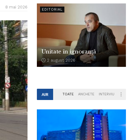
8 mai 2026
EDITORIAL
Unitate în ignoranță
2 august 2026
AIR
TOATE
ANCHETE
INTERVIU