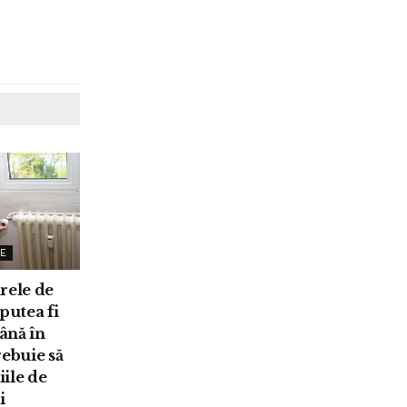
E
rele de
putea fi
ână în
rebuie să
iile de
i