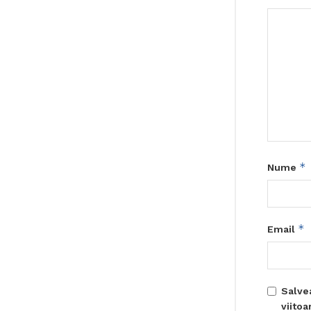
*
Nume
*
Email
Salve
viito