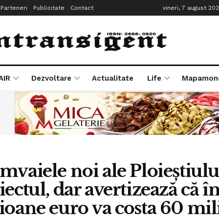
Parteneri
Publicitate
Contact
vineri, 7 august 20
AIR
Dezvoltare
Actualitate
Life
Mapamon
mvaiele noi ale Ploieștiul
iectul, dar avertizează că
ioane euro va costa 60 mil