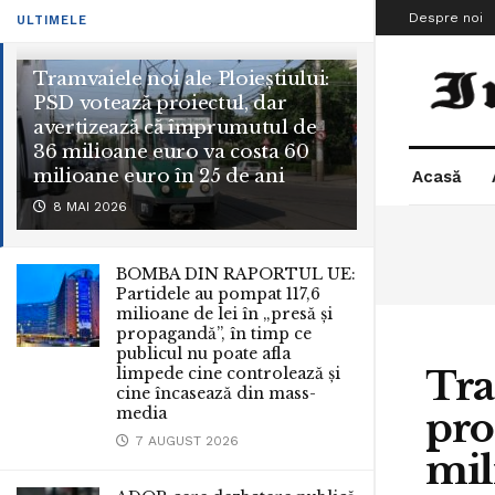
Despre noi
ULTIMELE
Tramvaiele noi ale Ploieștiului:
PSD votează proiectul, dar
avertizează că împrumutul de
36 milioane euro va costa 60
milioane euro în 25 de ani
Acasă
8 MAI 2026
BOMBA DIN RAPORTUL UE:
Partidele au pompat 117,6
milioane de lei în „presă și
propagandă”, în timp ce
publicul nu poate afla
Tra
limpede cine controlează și
cine încasează din mass-
media
pro
7 AUGUST 2026
mil