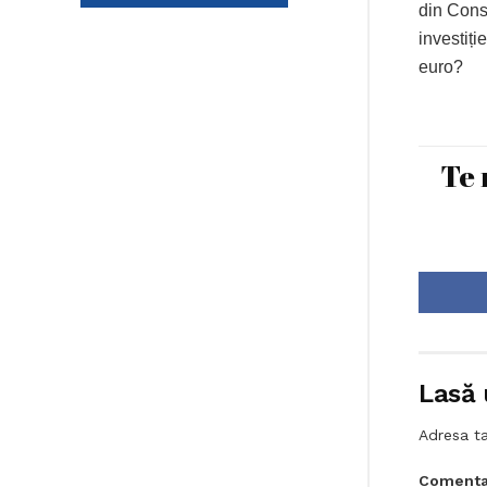
din Consi
investiți
euro?
Te 
Lasă 
Adresa ta
Comenta