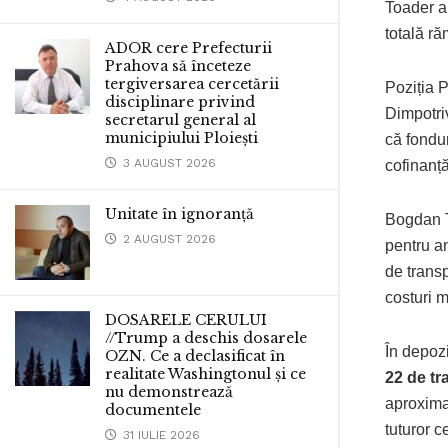
Toader a
totală r
ADOR cere Prefecturii
Prahova să înceteze
tergiversarea cercetării
Poziția P
disciplinare privind
Dimpotri
secretarul general al
municipiului Ploiești
că fondur
3 AUGUST 2026
cofinanț
Unitate în ignoranță
Bogdan To
2 AUGUST 2026
pentru an
de trans
costuri m
DOSARELE CERULUI
//Trump a deschis dosarele
În depozi
OZN. Ce a declasificat în
realitate Washingtonul și ce
22 de tr
nu demonstrează
aproxima
documentele
tuturor c
31 IULIE 2026