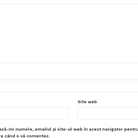
Site web
ază-mi numele, emailul și site-ul web în acest navigator pentr
are când o să comentez.