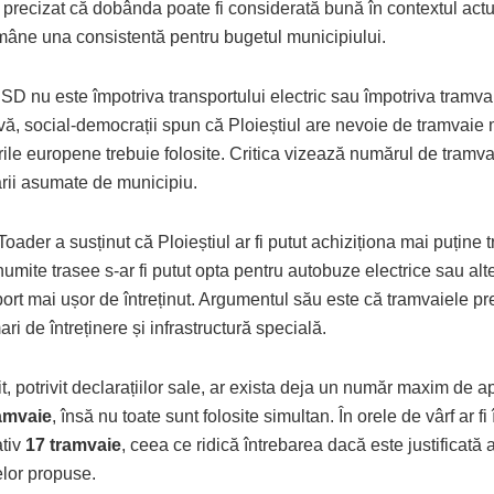
 precizat că dobânda poate fi considerată bună în contextul act
ămâne una consistentă pentru bugetul municipiului.
SD nu este împotriva transportului electric sau împotriva tramvai
vă, social-democrații spun că Ploieștiul are nevoie de tramvaie
ile europene trebuie folosite. Critica vizează numărul de tramvai
ării asumate de municipiu.
ader a susținut că Ploieștiul ar fi putut achiziționa mai puține t
umite trasee s-ar fi putut opta pentru autobuze electrice sau alt
port mai ușor de întreținut. Argumentul său este că tramvaiele p
ari de întreținere și infrastructură specială.
t, potrivit declarațiilor sale, ar exista deja un număr maxim de a
amvaie
, însă nu toate sunt folosite simultan. În orele de vârf ar fi
tiv
17 tramvaie
, ceea ce ridică întrebarea dacă este justificată a
elor propuse.