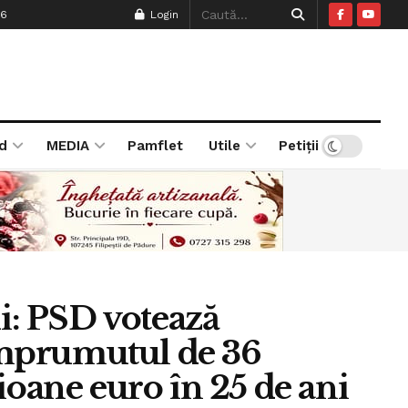
26
Login
d
MEDIA
Pamflet
Utile
Petiții
ui: PSD votează
 împrumutul de 36
ioane euro în 25 de ani