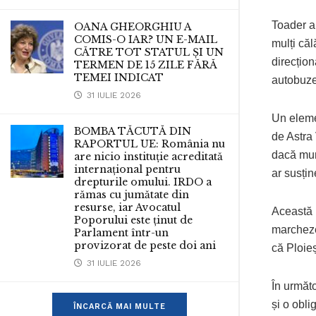
Toader a 
OANA GHEORGHIU A
COMIS-O IAR? UN E-MAIL
mulți căl
CĂTRE TOT STATUL ȘI UN
direcțion
TERMEN DE 15 ZILE FĂRĂ
TEMEI INDICAT
autobuze
31 IULIE 2026
Un elemen
BOMBA TĂCUTĂ DIN
de Astra
RAPORTUL UE: România nu
dacă mun
are nicio instituție acreditată
internațional pentru
ar susți
drepturile omului. IRDO a
rămas cu jumătate din
resurse, iar Avocatul
Această 
Poporului este ținut de
marcheze 
Parlament într-un
provizorat de peste doi ani
că Ploieș
31 IULIE 2026
În următo
și o obli
ÎNCARCĂ MAI MULTE