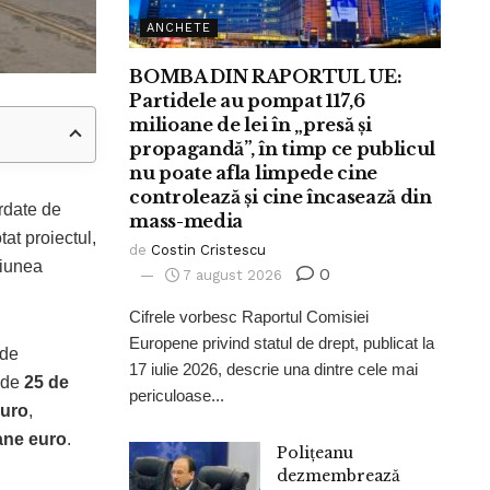
ANCHETE
BOMBA DIN RAPORTUL UE:
Partidele au pompat 117,6
milioane de lei în „presă și
propagandă”, în timp ce publicul
nu poate afla limpede cine
controlează și cine încasează din
ordate de
mass-media
at proiectul,
de
Costin Cristescu
siunea
0
7 august 2026
Cifrele vorbesc Raportul Comisiei
Europene privind statul de drept, publicat la
 de
17 iulie 2026, descrie una dintre cele mai
ă de
25 de
periculoase...
euro
,
ane euro
.
Polițeanu
dezmembrează