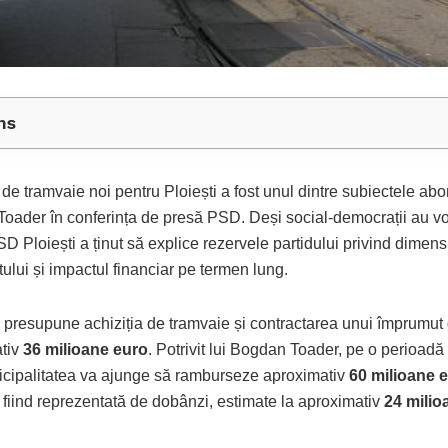
ns
 de tramvaie noi pentru Ploiești a fost unul dintre subiectele ab
oader în conferința de presă PSD. Deși social-democrații au vot
SD Ploiești a ținut să explice rezervele partidului privind dimen
ului și impactul financiar pe termen lung.
l presupune achiziția de tramvaie și contractarea unui împrumut
tiv
36 milioane euro
. Potrivit lui Bogdan Toader, pe o perioad
icipalitatea va ajunge să ramburseze aproximativ
60 milioane 
 fiind reprezentată de dobânzi, estimate la aproximativ
24 milio