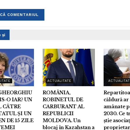
 și
ITATE
ACTUALITATE
ACTUALITAT
GHEORGHIU
ROMÂNIA,
Repartitoa
S-O IAR? UN
ROBINETUL DE
căldură ar 
L CĂTRE
CARBURANT AL
amânate p
TATUL ȘI UN
REPUBLICII
2030. Ce t
N DE 15 ZILE
MOLDOVA. Un
știe asociaț
TEMEI
blocaj în Kazahstan a
proprietar