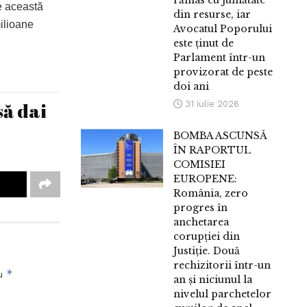
rămas cu jumătate
e această
din resurse, iar
milioane
Avocatul Poporului
este ținut de
Parlament într-un
provizorat de peste
doi ani
să dai
31 iulie 2026
BOMBA ASCUNSĂ
ÎN RAPORTUL
COMISIEI
EUROPENE:
România, zero
progres în
anchetarea
corupției din
Justiție. Două
rechizitorii într-un
*
cu
an și niciunul la
nivelul parchetelor