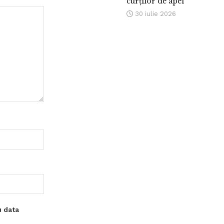
curților de apel
30 iulie 2026
u data