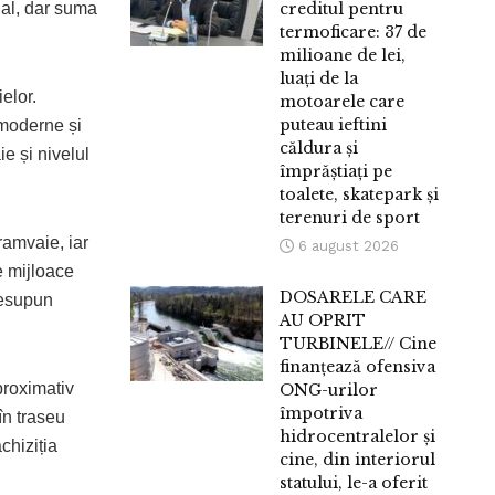
ual, dar suma
creditul pentru
termoficare: 37 de
milioane de lei,
luați de la
elor.
motoarele care
puteau ieftini
 moderne și
căldura și
e și nivelul
împrăștiați pe
toalete, skatepark și
terenuri de sport
ramvaie, iar
6 august 2026
e mijloace
DOSARELE CARE
resupun
AU OPRIT
TURBINELE// Cine
finanțează ofensiva
proximativ
ONG-urilor
împotriva
 în traseu
hidrocentralelor și
chiziția
cine, din interiorul
statului, le-a oferit