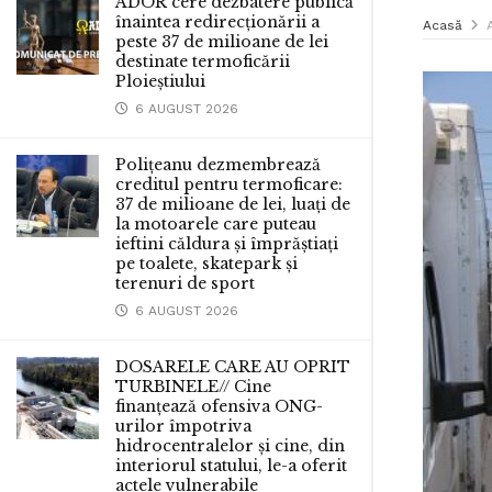
ADOR cere dezbatere publică
înaintea redirecționării a
Acasă
peste 37 de milioane de lei
destinate termoficării
Ploieștiului
6 AUGUST 2026
Polițeanu dezmembrează
creditul pentru termoficare:
37 de milioane de lei, luați de
la motoarele care puteau
ieftini căldura și împrăștiați
pe toalete, skatepark și
terenuri de sport
6 AUGUST 2026
DOSARELE CARE AU OPRIT
TURBINELE// Cine
finanțează ofensiva ONG-
urilor împotriva
hidrocentralelor și cine, din
interiorul statului, le-a oferit
actele vulnerabile