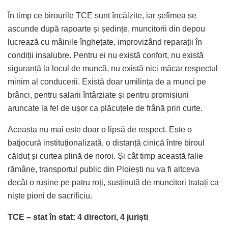
În timp ce birourile TCE sunt încălzite, iar șefimea se
ascunde după rapoarte și ședințe, muncitorii din depou
lucrează cu mâinile înghețate, improvizând reparații în
condiții insalubre. Pentru ei nu există confort, nu există
siguranță la locul de muncă, nu există nici măcar respectul
minim al conducerii. Există doar umilința de a munci pe
brânci, pentru salarii întârziate și pentru promisiuni
aruncate la fel de ușor ca plăcuțele de frână prin curte.
Aceasta nu mai este doar o lipsă de respect. Este o
batjocură instituționalizată, o distanță cinică între biroul
călduț și curtea plină de noroi. Și cât timp această falie
rămâne, transportul public din Ploiești nu va fi altceva
decât o rușine pe patru roți, susținută de muncitori tratați ca
niște pioni de sacrificiu.
TCE – stat în stat: 4 directori, 4 juriști