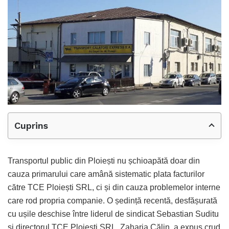
Cuprins
Transportul public din Ploiești nu șchioapătă doar din
cauza primarului care amână sistematic plata facturilor
către TCE Ploiești SRL, ci și din cauza problemelor interne
care rod propria companie. O ședință recentă, desfășurată
cu ușile deschise între liderul de sindicat Sebastian Suditu
și directorul TCE Ploiești SRL, Zaharia Călin, a expus crud