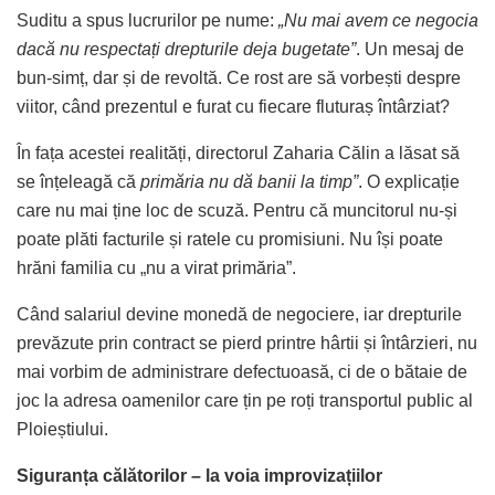
Suditu a spus lucrurilor pe nume:
„Nu mai avem ce negocia
dacă nu respectați drepturile deja bugetate”
. Un mesaj de
bun-simț, dar și de revoltă. Ce rost are să vorbești despre
viitor, când prezentul e furat cu fiecare fluturaș întârziat?
În fața acestei realități, directorul Zaharia Călin a lăsat să
se înțeleagă că
primăria nu dă banii la timp”
. O explicație
care nu mai ține loc de scuză. Pentru că muncitorul nu-și
poate plăti facturile și ratele cu promisiuni. Nu își poate
hrăni familia cu „nu a virat primăria”.
Când salariul devine monedă de negociere, iar drepturile
prevăzute prin contract se pierd printre hârtii și întârzieri, nu
mai vorbim de administrare defectuoasă, ci de o bătaie de
joc la adresa oamenilor care țin pe roți transportul public al
Ploieștiului.
Siguranța călătorilor – la voia improvizațiilor