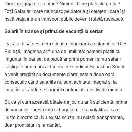
Cine are grijă de călători? Nimeni. Cine plătește prețul?
Toți! Salariații care muncesc pe datorie și cetățenii care își
riscă viața într-un transport public devenit ruletă rusească.
Salarii în tranșe și prima de vacanță la sertar
Dacă ar fi să descriem situația financiară a salariaților TCE
Ploiești, imaginea ar fi una de umilință: oameni plătiți cu
lingurița, în tranșe, de parcă ar primi pomeni și nu salarii
câștigate prin muncă. Liderul de sindicat Sebastian Suditu
a venit pregătit cu documente clare: este a doua oară
consecutiv când salariile nu sunt achitate integral și la
timp, încălcându-se flagrant contractul colectiv de muncă.
Și, ca și cum această bătaie de joc nu ar fi suficientă, prima
de vacanță – prevăzută și bugetată – s-a volatilizat ca o
iluzie birocratică. Nu există scuze, nu există transparență,
doar promisiuni și amânări.