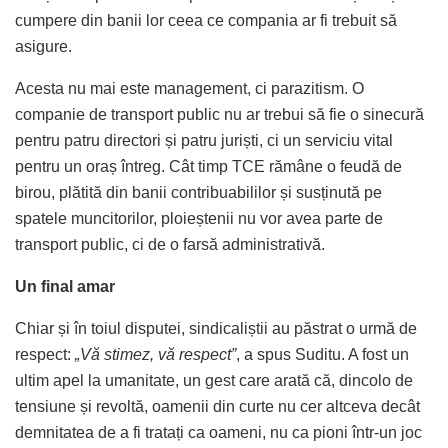
cumpere din banii lor ceea ce compania ar fi trebuit să
asigure.
Acesta nu mai este management, ci parazitism. O
companie de transport public nu ar trebui să fie o sinecură
pentru patru directori și patru juriști, ci un serviciu vital
pentru un oraș întreg. Cât timp TCE rămâne o feudă de
birou, plătită din banii contribuabililor și susținută pe
spatele muncitorilor, ploieștenii nu vor avea parte de
transport public, ci de o farsă administrativă.
Un final amar
Chiar și în toiul disputei, sindicaliștii au păstrat o urmă de
respect:
„Vă stimez, vă respect”
, a spus Suditu. A fost un
ultim apel la umanitate, un gest care arată că, dincolo de
tensiune și revoltă, oamenii din curte nu cer altceva decât
demnitatea de a fi tratați ca oameni, nu ca pioni într-un joc