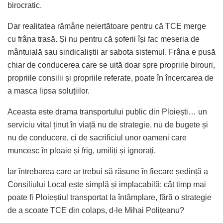
birocratic.
Dar realitatea rămâne neiertătoare pentru că TCE merge
cu frâna trasă. Și nu pentru că șoferii își fac meseria de
mântuială sau sindicaliștii ar sabota sistemul. Frâna e pusă
chiar de conducerea care se uită doar spre propriile birouri,
propriile consilii și propriile referate, poate în încercarea de
a masca lipsa soluțiilor.
Aceasta este drama transportului public din Ploiești… un
serviciu vital ținut în viață nu de strategie, nu de bugete și
nu de conducere, ci de sacrificiul unor oameni care
muncesc în ploaie și frig, umiliți și ignorați.
Iar întrebarea care ar trebui să răsune în fiecare ședință a
Consiliului Local este simplă și implacabilă: cât timp mai
poate fi Ploieștiul transportat la întâmplare, fără o strategie
de a scoate TCE din colaps, d-le Mihai Polițeanu?