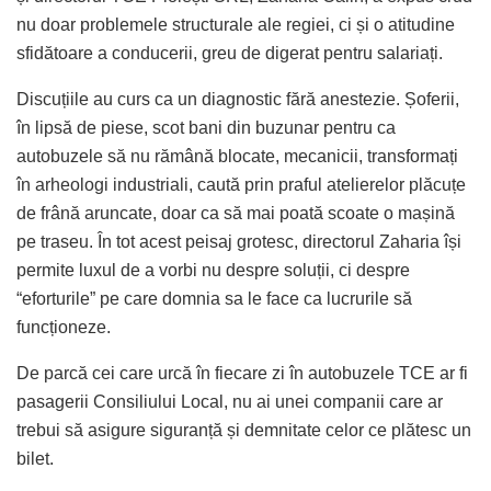
nu doar problemele structurale ale regiei, ci și o atitudine
sfidătoare a conducerii, greu de digerat pentru salariați.
Discuțiile au curs ca un diagnostic fără anestezie. Șoferii,
în lipsă de piese, scot bani din buzunar pentru ca
autobuzele să nu rămână blocate, mecanicii, transformați
în arheologi industriali, caută prin praful atelierelor plăcuțe
de frână aruncate, doar ca să mai poată scoate o mașină
pe traseu. În tot acest peisaj grotesc, directorul Zaharia își
permite luxul de a vorbi nu despre soluții, ci despre
“eforturile” pe care domnia sa le face ca lucrurile să
funcționeze.
De parcă cei care urcă în fiecare zi în autobuzele TCE ar fi
pasagerii Consiliului Local, nu ai unei companii care ar
trebui să asigure siguranță și demnitate celor ce plătesc un
bilet.