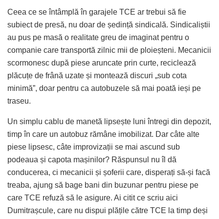
Ceea ce se întâmplă în garajele TCE ar trebui să fie
subiect de presă, nu doar de ședință sindicală. Sindicaliștii
au pus pe masă o realitate greu de imaginat pentru o
companie care transportă zilnic mii de ploieșteni. Mecanicii
scormonesc după piese aruncate prin curte, reciclează
plăcuțe de frână uzate și montează discuri „sub cota
minimă”, doar pentru ca autobuzele să mai poată ieși pe
traseu.
Un simplu cablu de manetă lipsește luni întregi din depozit,
timp în care un autobuz rămâne imobilizat. Dar câte alte
piese lipsesc, câte improvizații se mai ascund sub
podeaua și capota mașinilor? Răspunsul nu îl dă
conducerea, ci mecanicii și șoferii care, disperați să-și facă
treaba, ajung să bage bani din buzunar pentru piese pe
care TCE refuză să le asigure. Ai citit ce scriu aici
Dumitrașcule, care nu dispui plățile către TCE la timp deși