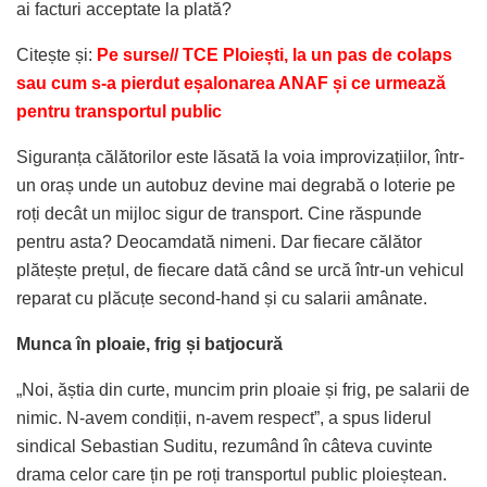
ai facturi acceptate la plată?
Citește și:
Pe surse// TCE Ploiești, la un pas de colaps
sau cum s-a pierdut eșalonarea ANAF și ce urmează
pentru transportul public
Siguranța călătorilor este lăsată la voia improvizațiilor, într-
un oraș unde un autobuz devine mai degrabă o loterie pe
roți decât un mijloc sigur de transport. Cine răspunde
pentru asta? Deocamdată nimeni. Dar fiecare călător
plătește prețul, de fiecare dată când se urcă într-un vehicul
reparat cu plăcuțe second-hand și cu salarii amânate.
Munca în ploaie, frig și batjocură
„Noi, ăștia din curte, muncim prin ploaie și frig, pe salarii de
nimic. N-avem condiții, n-avem respect”, a spus liderul
sindical Sebastian Suditu, rezumând în câteva cuvinte
drama celor care țin pe roți transportul public ploieștean.