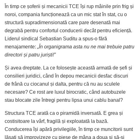
În timp ce șoferii și mecanicii TCE își rup mâinile prin frig și
noroi, compania funcționează ca un mic stat în stat, cu o
structură supradimensionată care pare desenată mai
degrabă pentru confortul conducerii decât pentru eficiență.
Liderul sindical Sebastian Suditu a spus-o fără
menajamente:
„În organigrama asta nu ne mai trebuie patru
directori și patru juriști!”
Și avea dreptate. La ce folosește această armată de șefi și
consilieri juridici, când în depou mecanicii desfac discuri
de frână cu ciocanul și dalta, pentru că nu au sculele
necesare? Ce rost are luxul birocratic, când autobuzele
stau blocate zile întregi pentru lipsa unui cablu banal?
Structura TCE arată ca o piramidă inversată. E grea și
costisitoare la vârf, fragilă și exploatată la bază.
Conducerea își apără privilegiile, în timp ce muncitorii sunt
lăsați să improvizeze cu piese de mâna a doua și să-și