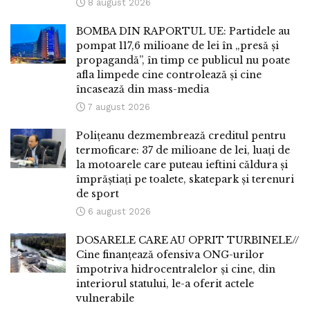
8 august 2026
BOMBA DIN RAPORTUL UE: Partidele au
pompat 117,6 milioane de lei în „presă și
propagandă”, în timp ce publicul nu poate
afla limpede cine controlează și cine
încasează din mass-media
7 august 2026
Polițeanu dezmembrează creditul pentru
termoficare: 37 de milioane de lei, luați de
la motoarele care puteau ieftini căldura și
împrăștiați pe toalete, skatepark și terenuri
de sport
6 august 2026
DOSARELE CARE AU OPRIT TURBINELE//
Cine finanțează ofensiva ONG-urilor
împotriva hidrocentralelor și cine, din
interiorul statului, le-a oferit actele
vulnerabile