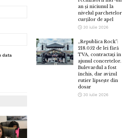
rechizitorii într-un
an și niciunul la
nivelul parchetelor
curților de apel
30 iulie 2026
„Republica Rock”:
218.052 de lei fără
TVA, contractați în
u data
ajunul concertelor.
Bulevardul a fost
închis, dar avizul
rutier lipsește din
dosar
30 iulie 2026