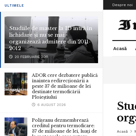
Despre noi
ULTIMELE
Studiile de master la ID intră în
lichidare şi nu se mai
organizează admitere din 2011-
2012
Acasă
20 FEBRUARIE 2011
ADOR cere dezbatere publică
înaintea redirecționării a
peste 37 de milioane de lei
destinate termoficării
Ploieștiului
Stu
6 AUGUST 2026
org
Polițeanu dezmembrează
creditul pentru termoficare:
37 de milioane de lei, luați de
Acasă