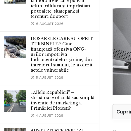
la motoarele care puteau
ieftini căldura și împrăștiați
pe toalete, skatepark și
terenuri de sport
6 AUGUST 2026
DOSARELE CARE AU OPRIT
TURBINELE// Cine
finanțează ofensiva ONG-
urilor împotriva
hidrocentralelor și cine, din
interiorul statului, le-a oferit
actele vulnerabile
5 AUGUST 2026
„Zilele Republicii” –
sărbătoare oficială sau simplă
invenție de marketing a
Primăriei Ploiești?
Cupri
4 AUGUST 2026
AUSTERITATE PENTRU