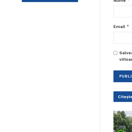
*
Nume
*
Email
Salve
viito
Citește