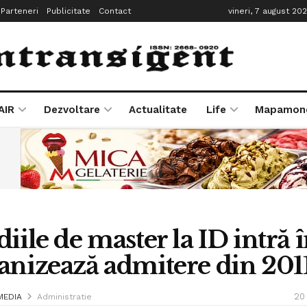
Parteneri
Publicitate
Contact
vineri, 7 august 20
AIR
Dezvoltare
Actualitate
Life
Mapamon
diile de master la ID intră 
anizează admitere din 201
20
MEDIA
Administratie