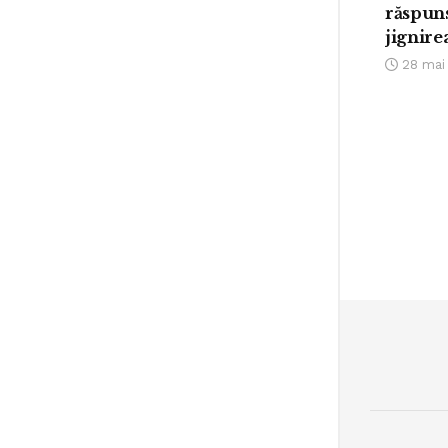
răspuns
jignire
28 mai