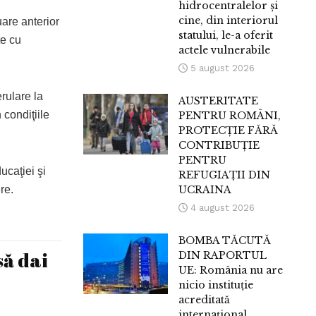
hidrocentralelor și
cine, din interiorul
are anterior
statului, le-a oferit
te cu
actele vulnerabile
5 august 2026
rulare la
AUSTERITATE
 condiţiile
PENTRU ROMÂNI,
PROTECȚIE FĂRĂ
CONTRIBUȚIE
PENTRU
ucaţiei şi
REFUGIAȚII DIN
re.
UCRAINA
4 august 2026
BOMBA TĂCUTĂ
să dai
DIN RAPORTUL
UE: România nu are
nicio instituție
acreditată
internațional