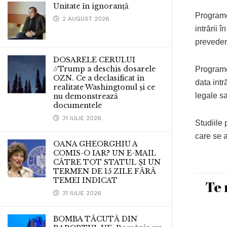
Unitate în ignoranță
Programel
2 AUGUST 2026
intrării 
prevederi
DOSARELE CERULUI
//Trump a deschis dosarele
Programe
OZN. Ce a declasificat în
data intr
realitate Washingtonul și ce
legale sa
nu demonstrează
documentele
31 IULIE 2026
Studiile 
care se a
OANA GHEORGHIU A
COMIS-O IAR? UN E-MAIL
CĂTRE TOT STATUL ȘI UN
TERMEN DE 15 ZILE FĂRĂ
TEMEI INDICAT
Te 
31 IULIE 2026
BOMBA TĂCUTĂ DIN