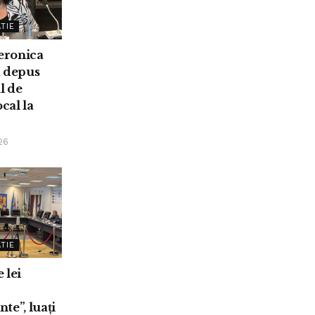
TIE
eronica
a depus
l de
ocal la
26
TIE
 lei
te”, luați