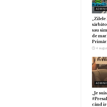
ADMINI
„Zilele
sărbăto
sau sim
de mar
Primări
4 augu
ADMINI
„Je suis
#Presa
când ir