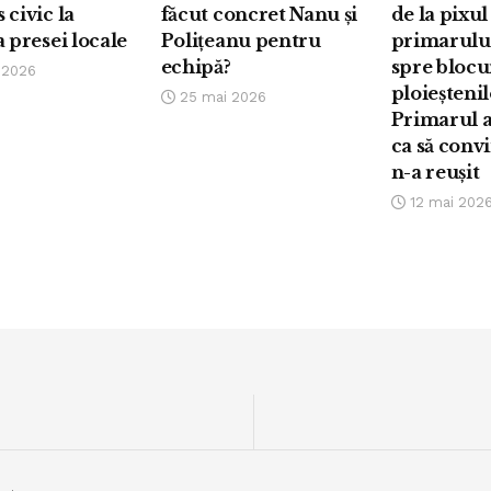
 civic la
făcut concret Nanu și
de la pixul
a presei locale
Polițeanu pentru
primarului
echipă?
spre blocu
 2026
ploieștenil
25 mai 2026
Primarul a
ca să conv
n-a reușit
12 mai 202