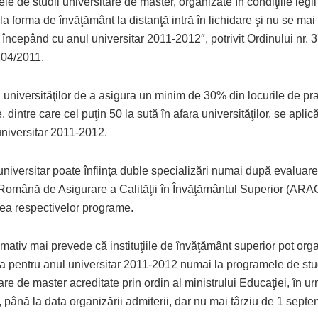
e de studii universitare de master, organizate în condiţiile legii 
la forma de învăţământ la distanţă intră în lichidare şi nu se ma
 începând cu anul universitar 2011-2012″, potrivit Ordinului nr.
04/2011.
 universităţilor de a asigura un minim de 30% din locurile de pr
 dintre care cel puţin 50 la sută în afara universităţilor, se apli
universitar 2011-2012.
niversitar poate înfiinţa duble specializări numai după evaluare
Română de Asigurare a Calităţii în Învăţământul Superior (ARAC
rea respectivelor programe.
mativ mai prevede că instituţiile de învăţământ superior pot org
a pentru anul universitar 2011-2012 numai la programele de stu
are de master acreditate prin ordin al ministrului Educaţiei, în u
până la data organizării admiterii, dar nu mai târziu de 1 septe