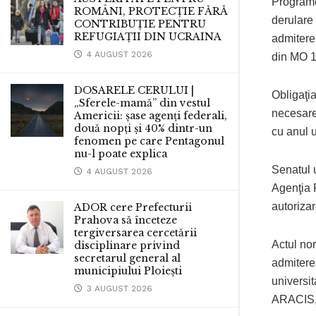
Programel
ROMÂNI, PROTECȚIE FĂRĂ
derulare 
CONTRIBUȚIE PENTRU
REFUGIAȚII DIN UCRAINA
admitere
4 AUGUST 2026
din MO 1
DOSARELE CERULUI |
Obligaţia
„Sferele-mamă” din vestul
necesare,
Americii: șase agenți federali,
două nopți și 40% dintr-un
cu anul 
fenomen pe care Pentagonul
nu-l poate explica
Senatul u
4 AUGUST 2026
Agenţia 
autoriza
ADOR cere Prefecturii
Prahova să înceteze
tergiversarea cercetării
Actul nor
disciplinare privind
secretarul general al
admitere
municipiului Ploiești
universit
3 AUGUST 2026
ARACIS, 