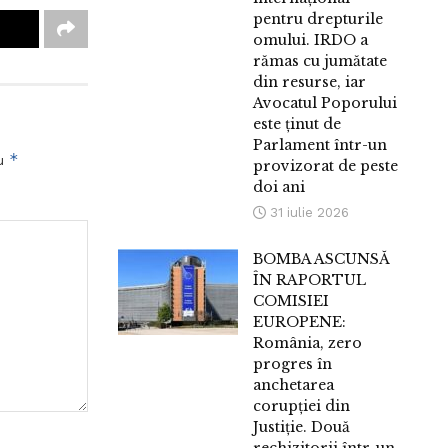
pentru drepturile
omului. IRDO a
rămas cu jumătate
din resurse, iar
Avocatul Poporului
este ținut de
Parlament într-un
*
cu
provizorat de peste
doi ani
31 iulie 2026
BOMBA ASCUNSĂ
ÎN RAPORTUL
COMISIEI
EUROPENE:
România, zero
progres în
anchetarea
corupției din
Justiție. Două