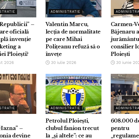
STRATIE
ADMINISTRATIE
ADMINISTRA
 Republicii” –
Valentin Marcu,
Carmen-V
are oficială
lecția de normalitate
Băjenaru 
plă invenție
pe care Mihai
jurământu
keting a
Polițeanu refuză să o
consilier l
ei Ploiești?
învețe
Ploiești
st 2026
30 iulie 2026
30 iunie 20
STRATIE
ADMINISTRATIE
ADMINISTRA
Petrolul Ploiești,
608.000 de
Hazna” –
clubul fanion trecut
pentru
onia devine
la „și altele”: ce au
„regulamen