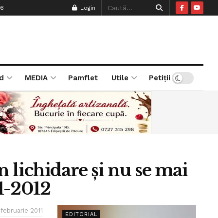
26
Login
d
MEDIA
Pamflet
Utile
Petiții
în lichidare şi nu se mai
1-2012
 februarie 2011
EDITORIAL