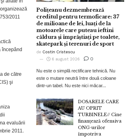
şi aflate în
i organizează
Polițeanu dezmembrează
creditul pentru termoficare: 37
 3753/2011
de milioane de lei, luați de la
motoarele care puteau ieftini
căldura și împrăștiați pe toalete,
actică
skatepark și terenuri de sport
că începând
de
Costin Cristescu
0
6 august 2026
Nu este o simplă rectificare tehnică. Nu
a de către
este o mutare neutră între două coloane
IS) şi
dintr-un tabel. Nu este nici măcar...
DOSARELE CARE
aniza
AU OPRIT
TURBINELE// Cine
dii
finanțează ofensiva
rma evaluării
ONG-urilor
mbrie 2011.
împotriva