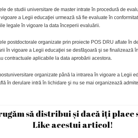
e de studii universitare de master intrate în procedură de evalu
în vigoare a Legii educaţiei urmează să fie evaluate în conformita
le legale în vigoare la data începerii evaluării.
le postdoctorale organizate prin proiecte POS DRU aflate în de
ării în vigoare a Legii educaţiei se desfăşoară şi se finalizează în
u contractuale aplicabile la data aprobării acestora.
postuniversitare organizate până la intrarea în vigoare a Legii ed
flă în derulare intră în lichidare şi nu se mai organizează admite
rugăm să distribui și dacă îți place 
Like acestui articol!