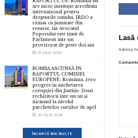
RAPORTUL UE: România nu
are nicio instituție acreditată
internațional pentru
drepturile omului. IRDO a
rămas cu jumătate din
resurse, iar Avocatul
Poporului este ținut de
Lasă 
Parlament într-un
provizorat de peste doi ani
Adresa ta
31 IULIE 2026
Comenta
BOMBA ASCUNSĂ ÎN
RAPORTUL COMISIEI
EUROPENE: România, zero
progres în anchetarea
corupției din Justiție. Două
rechizitorii într-un an și
niciunul la nivelul
parchetelor curților de apel
30 IULIE 2026
ÎNCARCĂ MAI MULTE