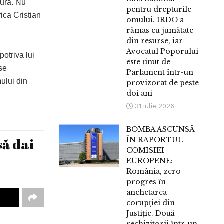
tura. Nu
pentru drepturile
ica Cristian
omului. IRDO a
rămas cu jumătate
din resurse, iar
Avocatul Poporului
otriva lui
este ținut de
 se
Parlament într-un
ului din
provizorat de peste
doi ani
31 iulie 2026
BOMBA ASCUNSĂ
să dai
ÎN RAPORTUL
COMISIEI
EUROPENE:
România, zero
progres în
anchetarea
corupției din
Justiție. Două