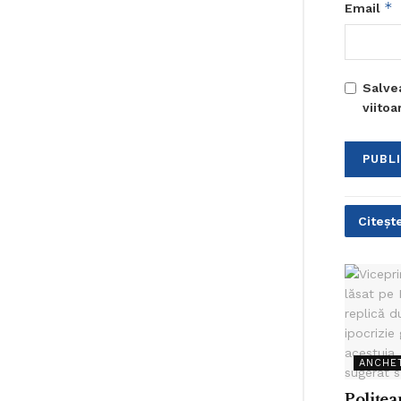
*
Email
Salve
viito
Citește
ANCHE
Polițe