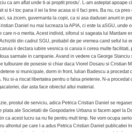
iu ca am aflat unde ti-ai proptit prostu’. L-am asteptat apoape ci
it si ti-l toc pana il iei la tine acasa si il faci pres. Ba nu, ca pre
aci, sa zicem, guvernanta la copii, ca si asa dadusei anunt in pr
Cristian Daniel nu mai lucreaza la APIA, ci este la aSGU, unde 
e care n-o merita. Acest individ, sifonul si sageata lui Mardare e
Achizitii din cadrul SGU, probabil de pe vremea cand seful lui e
caruia ii declara iubire vesnica si caruia ii cerea multe facilitati,
oua sarmale in campanie. Avand in vedere ca George Stanciu 
e tulburare de posesie si chiar daca Viorel Dosaru si Cristian M
judetene si municipale, dorm in front, Iulian Badescu a procedat 
. Nu si-a riscat libertatea pentru o falsa prietenie. N-a procedat 
gacaloriei, dar asta face obiectul altui material.
zie, prostul de serviciu, adica Petrica Cristian Daniel se regas
de plata ale Societatii de Gospodarire Urbana si facem apel la D
in ca acest lucru sa nu fie pentru mult timp. Ne vom ocupa seri
ru afrontul pe care l-a adus Petrica Cristian Daniel publicatiei 