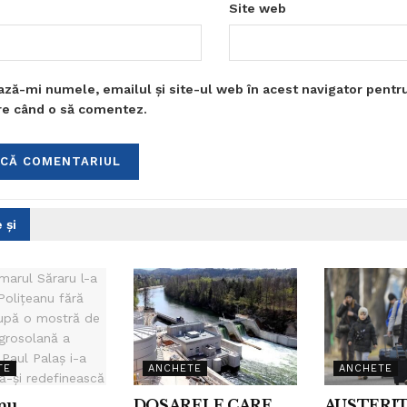
Site web
ază-mi numele, emailul și site-ul web în acest navigator pentr
are când o să comentez.
 și
TE
ANCHETE
ANCHETE
anu
DOSARELE CARE
AUSTERI