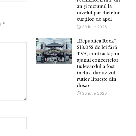
rechizitorii într-un
an și niciunul la
nivelul parchetelor
curților de apel
*
cu
30 iulie 2026
„Republica Rock”:
218.052 de lei fără
TVA, contractați în
ajunul concertelor.
Bulevardul a fost
închis, dar avizul
rutier lipsește din
dosar
30 iulie 2026