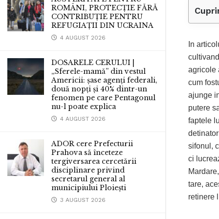
ROMÂNI, PROTECȚIE FĂRĂ
Cupri
CONTRIBUȚIE PENTRU
REFUGIAȚII DIN UCRAINA
4 AUGUST 2026
In artico
cultivan
DOSARELE CERULUI |
agricole 
„Sferele-mamă” din vestul
Americii: șase agenți federali,
cum fost
două nopți și 40% dintr-un
ajunge in
fenomen pe care Pentagonul
nu-l poate explica
putere sa
4 AUGUST 2026
faptele lu
detinato
ADOR cere Prefecturii
sifonul, 
Prahova să înceteze
ci lucrea
tergiversarea cercetării
disciplinare privind
Mardare, 
secretarul general al
tare, ace
municipiului Ploiești
retinere
3 AUGUST 2026