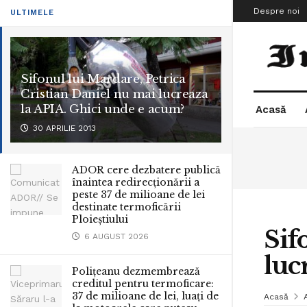
Despre noi
ULTIMELE
Sifonul lui Mardare, Petrica
Cristian Daniel nu mai lucreaza
la APIA. Ghici unde e acum?
Acasă
30 APRILIE 2013
ADOR cere dezbatere publică
înaintea redirecționării a
peste 37 de milioane de lei
destinate termoficării
Ploieștiului
Sif
6 AUGUST 2026
luc
Polițeanu dezmembrează
creditul pentru termoficare:
37 de milioane de lei, luați de
Acasă