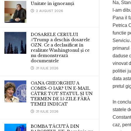
Na, Stanc
Unitate în ignoranță
l-am dibu
2 AUGUST 2026
Pana il f
Petrica 
functie p
DOSARELE CERULUI
//Trump a deschis dosarele
Serviciu 
OZN. Ce a declasificat în
primarul 
realitate Washingtonul și ce
nu demonstrează
daduse d
documentele
vinovat d
31 IULIE 2026
politiei 
data asta
OANA GHEORGHIU A
pretul gi
COMIS-O IAR? UN E-MAIL
CĂTRE TOT STATUL ȘI UN
TERMEN DE 15 ZILE FĂRĂ
In conclu
TEMEI INDICAT
statele 
31 IULIE 2026
Constant
caz, pent
BOMBA TĂCUTĂ DIN