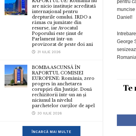
RAPORTUL UE: România nu
pentru c
are nicio instituție acreditată
muncise 
internațional pentru
drepturile omului. IRDO a
Daniel!
rămas cu jumătate din
resurse, iar Avocatul
Poporului este ținut de
Intrebar
Parlament într-un
George St
provizorat de peste doi ani
sesizeaza
31 IULIE 2026
Romania
BOMBA ASCUNSĂ ÎN
RAPORTUL COMISIEI
EUROPENE: România, zero
progres în anchetarea
Te 
corupției din Justiție. Două
rechizitorii într-un an și
niciunul la nivelul
parchetelor curților de apel
30 IULIE 2026
ÎNCARCĂ MAI MULTE