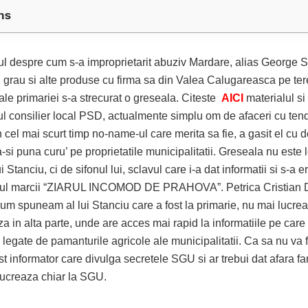
ns
lul despre cum s-a improprietarit abuziv Mardare, alias George S
d grau si alte produse cu firma sa din Valea Calugareasca pe ter
ale primariei s-a strecurat o greseala. Citeste
AICI
materialul si
ul consilier local PSD, actualmente simplu om de afaceri cu ten
 cel mai scurt timp no-name-ul care merita sa fie, a gasit el cu d
-si puna curu’ pe proprietatile municipalitatii. Greseala nu este 
i Stanciu, ci de sifonul lui, sclavul care i-a dat informatii si s-a er
rul marcii “ZIARUL INCOMOD DE PRAHOVA”. Petrica Cristian D
cum spuneam al lui Stanciu care a fost la primarie, nu mai lucre
za in alta parte, unde are acces mai rapid la informatiile pe care
legate de pamanturile agricole ale municipalitatii. Ca sa nu va f
st informator care divulga secretele SGU si ar trebui dat afara fa
 lucreaza chiar la SGU.