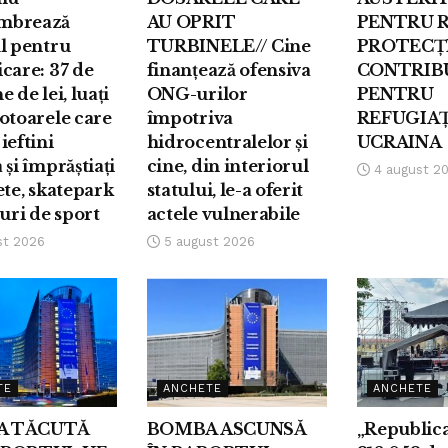
mbrează
AU OPRIT
PENTRU 
l pentru
TURBINELE// Cine
PROTECȚ
care: 37 de
finanțează ofensiva
CONTRIB
 de lei, luați
ONG-urilor
PENTRU
otoarele care
împotriva
REFUGIAȚ
ieftini
hidrocentralelor și
UCRAINA
 și împrăștiați
cine, din interiorul
4 august 2
ete, skatepark
statului, le-a oferit
nuri de sport
actele vulnerabile
st 2026
5 august 2026
TE
ANCHETE
ANCHETE
A TĂCUTĂ
BOMBA ASCUNSĂ
„Republica