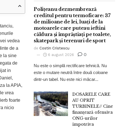
Polițeanu dezmembrează
creditul pentru termoficare: 37
de milioane de lei, luați de la
tanciu,
motoarele care puteau ieftini
enurile
căldura și împrăștiați pe toalete,
skatepark și terenuri de sport
 vei vedea
dinte de a
de
Costin Cristescu
0
6 august 2026
e la sine
legata de
Nu este o simplă rectificare tehnică. Nu
ijat in
este o mutare neutră între două coloane
aniel,
dintr-un tabel. Nu este nici măcar...
aza la APIA,
 le vrea
DOSARELE CARE
ierb foarte
AU OPRIT
TURBINELE// Cine
ra nicio
finanțează ofensiva
ONG-urilor
împotriva