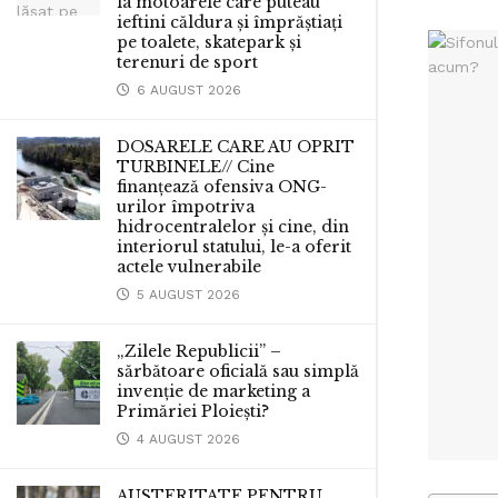
la motoarele care puteau
ieftini căldura și împrăștiați
pe toalete, skatepark și
terenuri de sport
6 AUGUST 2026
DOSARELE CARE AU OPRIT
TURBINELE// Cine
finanțează ofensiva ONG-
urilor împotriva
hidrocentralelor și cine, din
interiorul statului, le-a oferit
actele vulnerabile
5 AUGUST 2026
„Zilele Republicii” –
sărbătoare oficială sau simplă
invenție de marketing a
Primăriei Ploiești?
4 AUGUST 2026
AUSTERITATE PENTRU