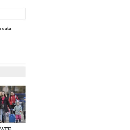
u data
TATE