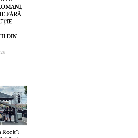
ROMÂNI,
IE FĂRĂ
UȚIE
II DIN
026
 Rock”: