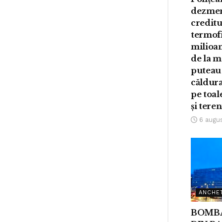
dezme
creditu
termofi
milioane
de la m
puteau 
căldura
pe toal
și tere
6 augu
ANCHE
BOMB