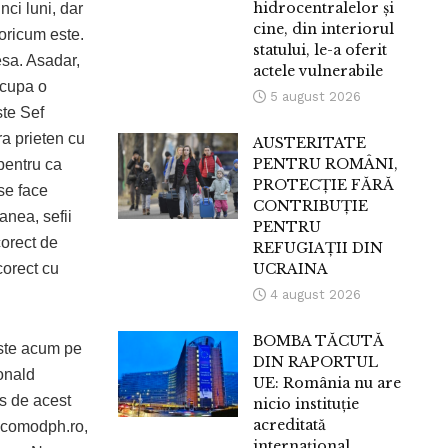
hidrocentralelor și
nci luni, dar
cine, din interiorul
s oricum este.
statului, le-a oferit
esa. Asadar,
actele vulnerabile
ocupa o
5 august 2026
ste Sef
ra prieten cu
AUSTERITATE
PENTRU ROMÂNI,
 pentru ca
PROTECȚIE FĂRĂ
se face
CONTRIBUȚIE
anea, sefii
PENTRU
corect de
REFUGIAȚII DIN
corect cu
UCRAINA
4 august 2026
BOMBA TĂCUTĂ
este acum pe
DIN RAPORTUL
onald
UE: România nu are
os de acest
nicio instituție
acreditată
Incomodph.ro,
internațional