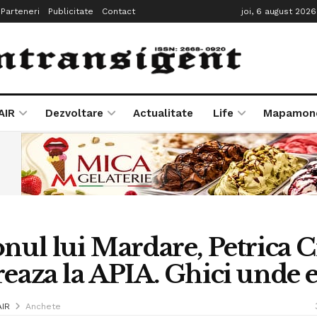
Parteneri
Publicitate
Contact
joi, 6 august 2026
AIR
Dezvoltare
Actualitate
Life
Mapamon
onul lui Mardare, Petrica 
reaza la APIA. Ghici unde 
AIR
Anchete