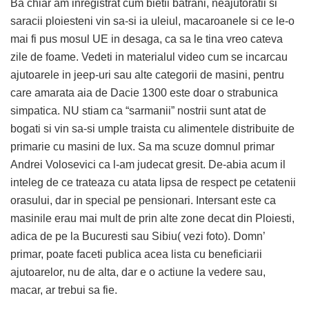
Ba chiar am inregistrat cum bietii batrani, neajutoratii si
saracii ploiesteni vin sa-si ia uleiul, macaroanele si ce le-o
mai fi pus mosul UE in desaga, ca sa le tina vreo cateva
zile de foame. Vedeti in materialul video cum se incarcau
ajutoarele in jeep-uri sau alte categorii de masini, pentru
care amarata aia de Dacie 1300 este doar o strabunica
simpatica. NU stiam ca “sarmanii” nostrii sunt atat de
bogati si vin sa-si umple traista cu alimentele distribuite de
primarie cu masini de lux. Sa ma scuze domnul primar
Andrei Volosevici ca l-am judecat gresit. De-abia acum il
inteleg de ce trateaza cu atata lipsa de respect pe cetatenii
orasului, dar in special pe pensionari. Intersant este ca
masinile erau mai mult de prin alte zone decat din Ploiesti,
adica de pe la Bucuresti sau Sibiu( vezi foto). Domn’
primar, poate faceti publica acea lista cu beneficiarii
ajutoarelor, nu de alta, dar e o actiune la vedere sau,
macar, ar trebui sa fie.