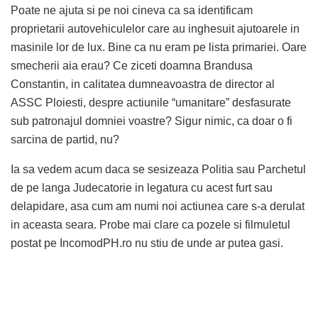
Poate ne ajuta si pe noi cineva ca sa identificam
proprietarii autovehiculelor care au inghesuit ajutoarele in
masinile lor de lux. Bine ca nu eram pe lista primariei. Oare
smecherii aia erau? Ce ziceti doamna Brandusa
Constantin, in calitatea dumneavoastra de director al
ASSC Ploiesti, despre actiunile “umanitare” desfasurate
sub patronajul domniei voastre? Sigur nimic, ca doar o fi
sarcina de partid, nu?
Ia sa vedem acum daca se sesizeaza Politia sau Parchetul
de pe langa Judecatorie in legatura cu acest furt sau
delapidare, asa cum am numi noi actiunea care s-a derulat
in aceasta seara. Probe mai clare ca pozele si filmuletul
postat pe IncomodPH.ro nu stiu de unde ar putea gasi.