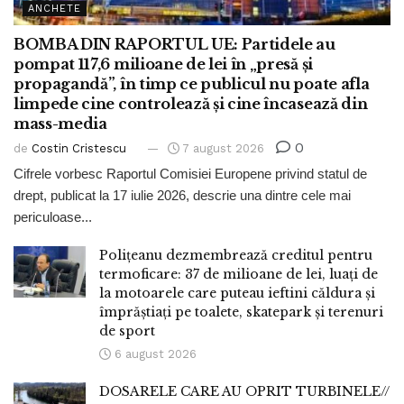
ANCHETE
BOMBA DIN RAPORTUL UE: Partidele au
pompat 117,6 milioane de lei în „presă și
propagandă”, în timp ce publicul nu poate afla
limpede cine controlează și cine încasează din
mass-media
0
de
Costin Cristescu
7 august 2026
Cifrele vorbesc Raportul Comisiei Europene privind statul de
drept, publicat la 17 iulie 2026, descrie una dintre cele mai
periculoase...
Polițeanu dezmembrează creditul pentru
termoficare: 37 de milioane de lei, luați de
la motoarele care puteau ieftini căldura și
împrăștiați pe toalete, skatepark și terenuri
de sport
6 august 2026
DOSARELE CARE AU OPRIT TURBINELE//