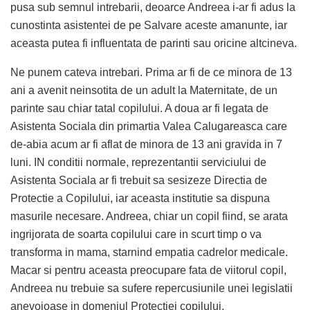
pusa sub semnul intrebarii, deoarce Andreea i-ar fi adus la
cunostinta asistentei de pe Salvare aceste amanunte, iar
aceasta putea fi influentata de parinti sau oricine altcineva.
Ne punem cateva intrebari. Prima ar fi de ce minora de 13
ani a avenit neinsotita de un adult la Maternitate, de un
parinte sau chiar tatal copilului. A doua ar fi legata de
Asistenta Sociala din primartia Valea Calugareasca care
de-abia acum ar fi aflat de minora de 13 ani gravida in 7
luni. IN conditii normale, reprezentantii serviciului de
Asistenta Sociala ar fi trebuit sa sesizeze Directia de
Protectie a Copilului, iar aceasta institutie sa dispuna
masurile necesare. Andreea, chiar un copil fiind, se arata
ingrijorata de soarta copilului care in scurt timp o va
transforma in mama, starnind empatia cadrelor medicale.
Macar si pentru aceasta preocupare fata de viitorul copil,
Andreea nu trebuie sa sufere repercusiunile unei legislatii
anevoioase in domeniul Protectiei copilului.