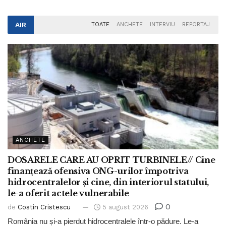
AIR
TOATE
ANCHETE
INTERVIU
REPORTAJ
ANCHETE
DOSARELE CARE AU OPRIT TURBINELE// Cine
finanțează ofensiva ONG-urilor împotriva
hidrocentralelor și cine, din interiorul statului,
le-a oferit actele vulnerabile
0
de
Costin Cristescu
5 august 2026
România nu și-a pierdut hidrocentralele într-o pădure. Le-a