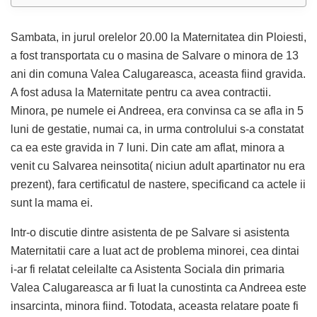
Sambata, in jurul orelelor 20.00 la Maternitatea din Ploiesti,
a fost transportata cu o masina de Salvare o minora de 13
ani din comuna Valea Calugareasca, aceasta fiind gravida.
A fost adusa la Maternitate pentru ca avea contractii.
Minora, pe numele ei Andreea, era convinsa ca se afla in 5
luni de gestatie, numai ca, in urma controlului s-a constatat
ca ea este gravida in 7 luni. Din cate am aflat, minora a
venit cu Salvarea neinsotita( niciun adult apartinator nu era
prezent), fara certificatul de nastere, specificand ca actele ii
sunt la mama ei.
Intr-o discutie dintre asistenta de pe Salvare si asistenta
Maternitatii care a luat act de problema minorei, cea dintai
i-ar fi relatat celeilalte ca Asistenta Sociala din primaria
Valea Calugareasca ar fi luat la cunostinta ca Andreea este
insarcinta, minora fiind. Totodata, aceasta relatare poate fi