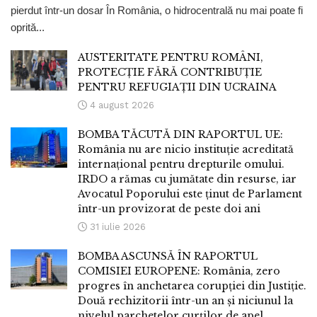
pierdut într-un dosar În România, o hidrocentrală nu mai poate fi
oprită...
AUSTERITATE PENTRU ROMÂNI,
PROTECȚIE FĂRĂ CONTRIBUȚIE
PENTRU REFUGIAȚII DIN UCRAINA
4 august 2026
BOMBA TĂCUTĂ DIN RAPORTUL UE:
România nu are nicio instituție acreditată
internațional pentru drepturile omului.
IRDO a rămas cu jumătate din resurse, iar
Avocatul Poporului este ținut de Parlament
într-un provizorat de peste doi ani
31 iulie 2026
BOMBA ASCUNSĂ ÎN RAPORTUL
COMISIEI EUROPENE: România, zero
progres în anchetarea corupției din Justiție.
Două rechizitorii într-un an și niciunul la
nivelul parchetelor curților de apel