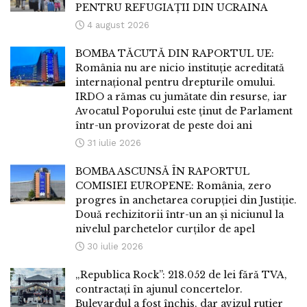
PENTRU REFUGIAȚII DIN UCRAINA
4 august 2026
BOMBA TĂCUTĂ DIN RAPORTUL UE:
România nu are nicio instituție acreditată
internațional pentru drepturile omului.
IRDO a rămas cu jumătate din resurse, iar
Avocatul Poporului este ținut de Parlament
într-un provizorat de peste doi ani
31 iulie 2026
BOMBA ASCUNSĂ ÎN RAPORTUL
COMISIEI EUROPENE: România, zero
progres în anchetarea corupției din Justiție.
Două rechizitorii într-un an și niciunul la
nivelul parchetelor curților de apel
30 iulie 2026
„Republica Rock”: 218.052 de lei fără TVA,
contractați în ajunul concertelor.
Bulevardul a fost închis, dar avizul rutier