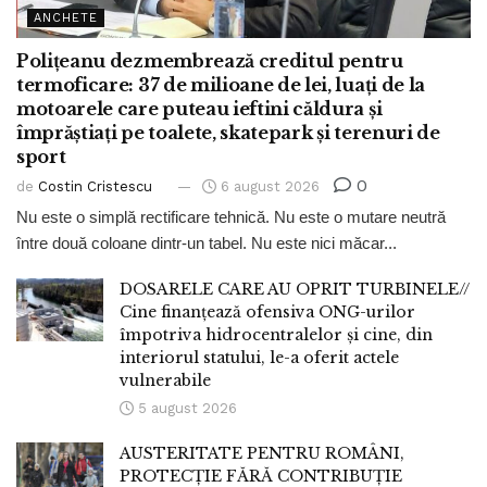
ANCHETE
Polițeanu dezmembrează creditul pentru
termoficare: 37 de milioane de lei, luați de la
motoarele care puteau ieftini căldura și
împrăștiați pe toalete, skatepark și terenuri de
sport
0
de
Costin Cristescu
6 august 2026
Nu este o simplă rectificare tehnică. Nu este o mutare neutră
între două coloane dintr-un tabel. Nu este nici măcar...
DOSARELE CARE AU OPRIT TURBINELE//
Cine finanțează ofensiva ONG-urilor
împotriva hidrocentralelor și cine, din
interiorul statului, le-a oferit actele
vulnerabile
5 august 2026
AUSTERITATE PENTRU ROMÂNI,
PROTECȚIE FĂRĂ CONTRIBUȚIE