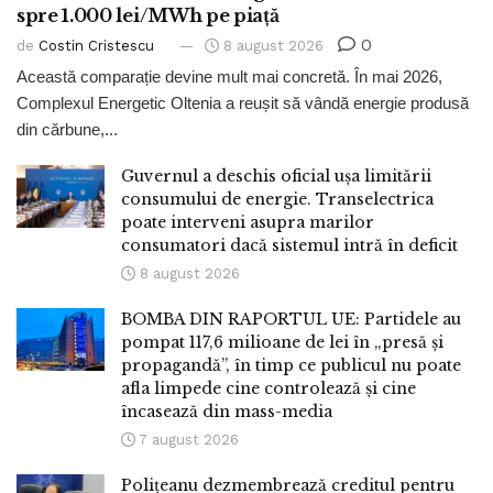
spre 1.000 lei/MWh pe piață
0
de
Costin Cristescu
8 august 2026
Această comparație devine mult mai concretă. În mai 2026,
Complexul Energetic Oltenia a reușit să vândă energie produsă
din cărbune,...
Guvernul a deschis oficial ușa limitării
consumului de energie. Transelectrica
poate interveni asupra marilor
consumatori dacă sistemul intră în deficit
8 august 2026
BOMBA DIN RAPORTUL UE: Partidele au
pompat 117,6 milioane de lei în „presă și
propagandă”, în timp ce publicul nu poate
afla limpede cine controlează și cine
încasează din mass-media
7 august 2026
Polițeanu dezmembrează creditul pentru