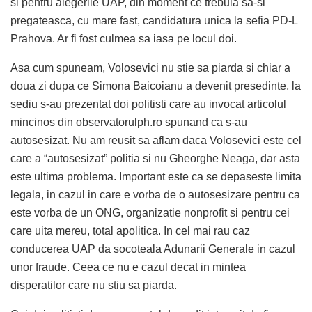
si pentru alegerile UAP, din moment ce trebuia sa-si
pregateasca, cu mare fast, candidatura unica la sefia PD-L
Prahova. Ar fi fost culmea sa iasa pe locul doi.
Asa cum spuneam, Volosevici nu stie sa piarda si chiar a
doua zi dupa ce Simona Baicoianu a devenit presedinte, la
sediu s-au prezentat doi politisti care au invocat articolul
mincinos din observatorulph.ro spunand ca s-au
autosesizat. Nu am reusit sa aflam daca Volosevici este cel
care a “autosesizat” politia si nu Gheorghe Neaga, dar asta
este ultima problema. Important este ca se depaseste limita
legala, in cazul in care e vorba de o autosesizare pentru ca
este vorba de un ONG, organizatie nonprofit si pentru cei
care uita mereu, total apolitica. In cel mai rau caz
conducerea UAP da socoteala Adunarii Generale in cazul
unor fraude. Ceea ce nu e cazul decat in mintea
disperatilor care nu stiu sa piarda.