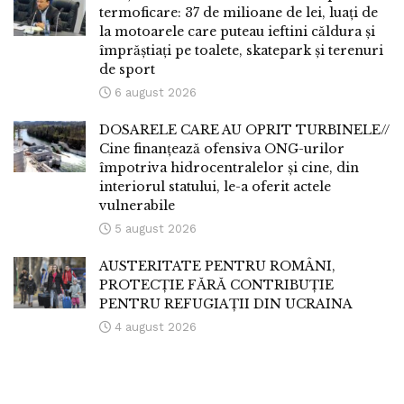
termoficare: 37 de milioane de lei, luați de
la motoarele care puteau ieftini căldura și
împrăștiați pe toalete, skatepark și terenuri
de sport
6 august 2026
DOSARELE CARE AU OPRIT TURBINELE//
Cine finanțează ofensiva ONG-urilor
împotriva hidrocentralelor și cine, din
interiorul statului, le-a oferit actele
vulnerabile
5 august 2026
AUSTERITATE PENTRU ROMÂNI,
PROTECȚIE FĂRĂ CONTRIBUȚIE
PENTRU REFUGIAȚII DIN UCRAINA
4 august 2026