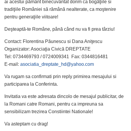
ai acestui pământ binecuvântat dorim ca bogăţiile si
tradiţiile României să rămână nealterate, ca moştenire
pentru generaţiile viitoare!
Deşteaptă-te Române, până când nu va fi prea târziu!
Contact: Florentina Păunescu si Dana Aniţescu
Organizator: Asociaţia Civică DREPTATE
Tel: 0734469793 / 0724009341 Fax: 0344816481
E-mail:
asociatia_dreptate_hd@yahoo.com
Va rugam sa confirmati prin reply primirea mesajului si
participarea la Conferinta.
Invitatia va este adresata dincolo de mesajul publicitar, de
la Romani catre Romani, pentru ca impreuna sa
sensibilizam trezirea Constiintei Nationale!
Va asteptam cu drag!