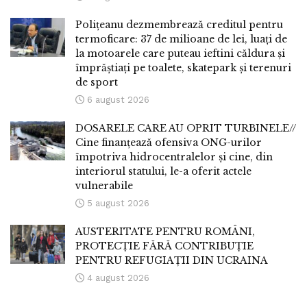
Polițeanu dezmembrează creditul pentru
termoficare: 37 de milioane de lei, luați de
la motoarele care puteau ieftini căldura și
împrăștiați pe toalete, skatepark și terenuri
de sport
6 august 2026
DOSARELE CARE AU OPRIT TURBINELE//
Cine finanțează ofensiva ONG-urilor
împotriva hidrocentralelor și cine, din
interiorul statului, le-a oferit actele
vulnerabile
5 august 2026
AUSTERITATE PENTRU ROMÂNI,
PROTECȚIE FĂRĂ CONTRIBUȚIE
PENTRU REFUGIAȚII DIN UCRAINA
4 august 2026