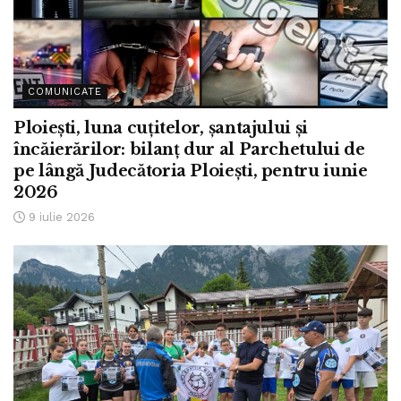
COMUNICATE
Ploiești, luna cuțitelor, șantajului și
încăierărilor: bilanț dur al Parchetului de
pe lângă Judecătoria Ploiești, pentru iunie
2026
9 iulie 2026