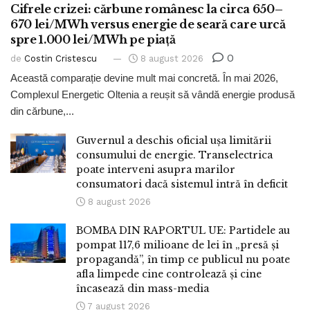
Cifrele crizei: cărbune românesc la circa 650–
670 lei/MWh versus energie de seară care urcă
spre 1.000 lei/MWh pe piață
0
de
Costin Cristescu
8 august 2026
Această comparație devine mult mai concretă. În mai 2026,
Complexul Energetic Oltenia a reușit să vândă energie produsă
din cărbune,...
Guvernul a deschis oficial ușa limitării
consumului de energie. Transelectrica
poate interveni asupra marilor
consumatori dacă sistemul intră în deficit
8 august 2026
BOMBA DIN RAPORTUL UE: Partidele au
pompat 117,6 milioane de lei în „presă și
propagandă”, în timp ce publicul nu poate
afla limpede cine controlează și cine
încasează din mass-media
7 august 2026