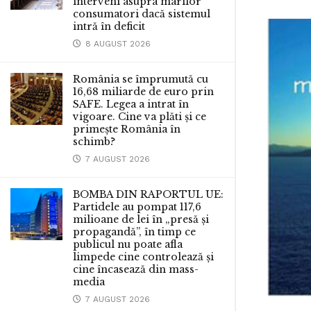
interveni asupra marilor
consumatori dacă sistemul
intră în deficit
8 AUGUST 2026
România se împrumută cu
16,68 miliarde de euro prin
SAFE. Legea a intrat în
vigoare. Cine va plăti și ce
primește România în
schimb?
7 AUGUST 2026
BOMBA DIN RAPORTUL UE:
Partidele au pompat 117,6
milioane de lei în „presă și
propagandă”, în timp ce
publicul nu poate afla
limpede cine controlează și
cine încasează din mass-
media
7 AUGUST 2026