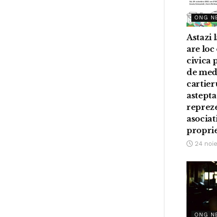
ONG N
Astazi l
are loc
civica
de med
cartier
asteptat
repreze
asociat
proprie
24 noi
ONG N