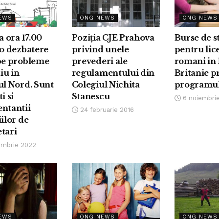
EWS
ONG NEWS
ONG NEWS
a ora 17.00
Poziția CJE Prahova
Burse de s
 o dezbatere
privind unele
pentru lic
 pe probleme
prevederi ale
romani in
iu in
regulamentului din
Britanie p
ul Nord. Sunt
Colegiul Nichita
programu
i si
Stanescu
6 noiembrie
ntantii
24 februarie 2016
iilor de
tari
embrie 2022
EWS
ONG NEWS
ONG NEWS