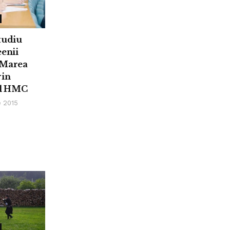
tudiu
eenii
 Marea
rin
l HMC
 2015