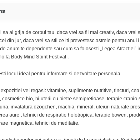
ns
 sa ai grija de corpul tau, daca vrei sa fii mai creativ, daca vrei s
ei din jur, daca vrei sa stii ce iti prevestesc astrele pentru anul 
 de anumite dependente sau cum sa folosesti „Legea Atractiei” in
no la Body Mind Spirit Festival .
sti locul ideal pentru informare si dezvoltare personala.
 expozitiei vei regasi: vitamine, suplimente nutritive, tincturi, ce
 cosmetice bio, bijuterii cu pietre semipretioase, terapie cranio 
una, invatatura dzogchen, machiaj mineral, uleiuri naturale pres
erea aurei, tehnici de respiratie holotropica, terapie bowen, pro
rare magnetica, tehnici de meditatie.
 workshopurilor vei putea sa inveti de la specialisti ca: Scriitor