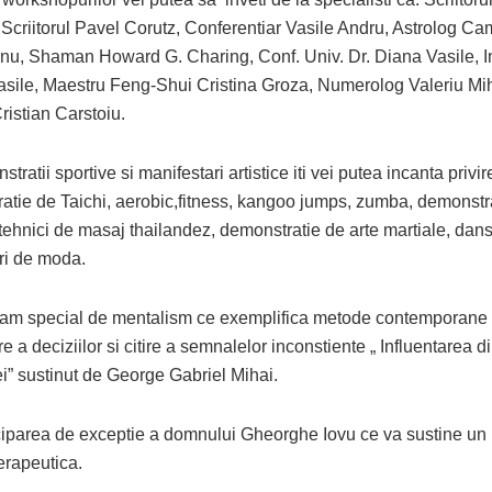
 Scriitorul Pavel Corutz, Conferentiar Vasile Andru, Astrolog Ca
nu, Shaman Howard G. Charing, Conf. Univ. Dr. Diana Vasile, In
asile, Maestru Feng-Shui Cristina Groza, Numerolog Valeriu Mi
ristian Carstoiu.
tratii sportive si manifestari artistice iti vei putea incanta privir
atie de Taichi, aerobic,fitness, kangoo jumps, zumba, demonstr
ehnici de masaj thailandez, demonstratie de arte martiale, dans 
ri de moda.
am special de mentalism ce exemplifica metode contemporane
re a deciziilor si citire a semnalelor inconstiente „ Influentarea d
ei” sustinut de George Gabriel Mihai.
ciparea de exceptie a domnului Gheorghe Iovu ce va sustine un r
erapeutica.