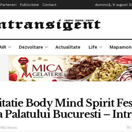
Parteneri
Publicitate
Contact
duminică, 9 august 2
AIR
Dezvoltare
Actualitate
Life
Mapamon
itatie Body Mind Spirit Fes
a Palatului Bucuresti – Int
14
ONG News