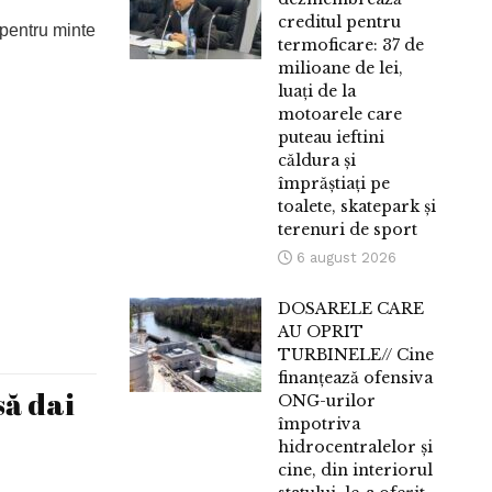
creditul pentru
 pentru minte
termoficare: 37 de
milioane de lei,
luați de la
motoarele care
puteau ieftini
căldura și
împrăștiați pe
toalete, skatepark și
terenuri de sport
6 august 2026
DOSARELE CARE
AU OPRIT
TURBINELE// Cine
finanțează ofensiva
să dai
ONG-urilor
împotriva
hidrocentralelor și
cine, din interiorul