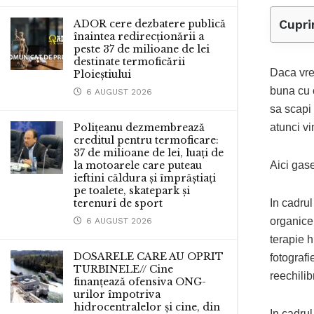
Cupri
ADOR cere dezbatere publică
înaintea redirecționării a
peste 37 de milioane de lei
destinate termoficării
Daca vrei
Ploieștiului
buna cu c
6 AUGUST 2026
sa scapi
Polițeanu dezmembrează
atunci vi
creditul pentru termoficare:
37 de milioane de lei, luați de
la motoarele care puteau
Aici gase
ieftini căldura și împrăștiați
pe toalete, skatepark și
terenuri de sport
In cadrul
organice,
6 AUGUST 2026
terapie h
DOSARELE CARE AU OPRIT
fotografi
TURBINELE// Cine
reechilib
finanțează ofensiva ONG-
urilor împotriva
hidrocentralelor și cine, din
In cadrul