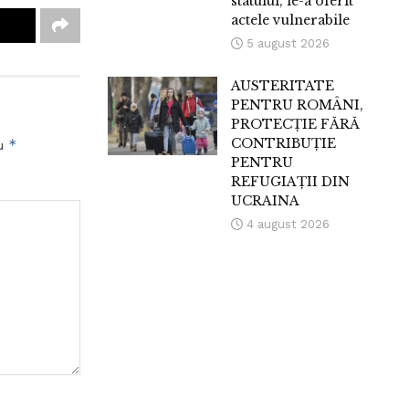
statului, le-a oferit
actele vulnerabile
5 august 2026
AUSTERITATE
PENTRU ROMÂNI,
PROTECȚIE FĂRĂ
CONTRIBUȚIE
*
cu
PENTRU
REFUGIAȚII DIN
UCRAINA
4 august 2026