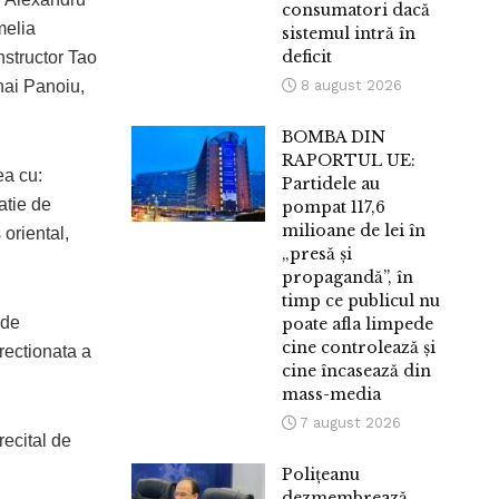
consumatori dacă
melia
sistemul intră în
deficit
structor Tao
hai Panoiu,
8 august 2026
BOMBA DIN
RAPORTUL UE:
ea cu:
Partidele au
atie de
pompat 117,6
milioane de lei în
oriental,
„presă și
propagandă”, în
timp ce publicul nu
 de
poate afla limpede
cine controlează și
irectionata a
cine încasează din
mass-media
7 august 2026
ecital de
Polițeanu
dezmembrează