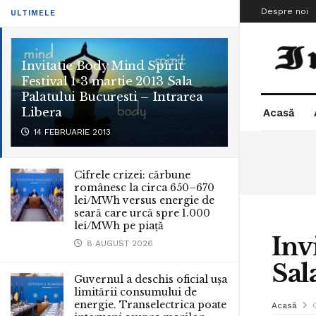
Despre noi
ULTIMELE
Invitatie Body Mind Spirit
Festival 1-3 martie 2013 Sala
Palatului Bucuresti – Intrarea
Libera
Acasă
14 FEBRUARIE 2013
Cifrele crizei: cărbune
românesc la circa 650–670
lei/MWh versus energie de
seară care urcă spre 1.000
lei/MWh pe piață
Inv
8 AUGUST 2026
Sal
Guvernul a deschis oficial ușa
limitării consumului de
energie. Transelectrica poate
Acasă