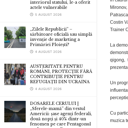
interiorul statului, le-a oferit
actele vulnerabile
Mironov,
Patrasca
5 AUGUST 2026
Costin V
„Zilele Republicii” –
Trainer C
sărbătoare oficială sau simplă
invenție de marketing a
Primăriei Ploiești?
La demons
4 AUGUST 2026
demonstr
qigong, t
AUSTERITATE PENTRU
prezenta
ROMÂNI, PROTECȚIE FĂRĂ
CONTRIBUȚIE PENTRU
REFUGIAȚII DIN UCRAINA
Un progr
4 AUGUST 2026
influenta
percepti
DOSARELE CERULUI |
„Sferele-mamă” din vestul
Cu parti
Americii: șase agenți federali,
două nopți și 40% dintr-un
muzica t
fenomen pe care Pentagonul