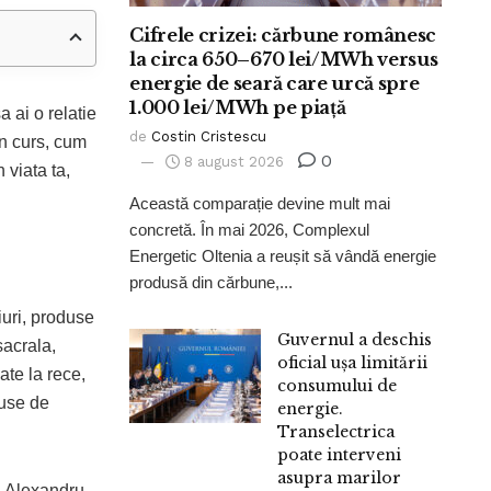
Cifrele crizei: cărbune românesc
la circa 650–670 lei/MWh versus
energie de seară care urcă spre
1.000 lei/MWh pe piață
a ai o relatie
de
Costin Cristescu
in curs, cum
0
8 august 2026
 viata ta,
Această comparație devine mult mai
concretă. În mai 2026, Complexul
Energetic Oltenia a reușit să vândă energie
produsă din cărbune,...
aiuri, produse
Guvernul a deschis
sacrala,
oficial ușa limitării
ate la rece,
consumului de
duse de
energie.
Transelectrica
poate interveni
asupra marilor
ul Alexandru