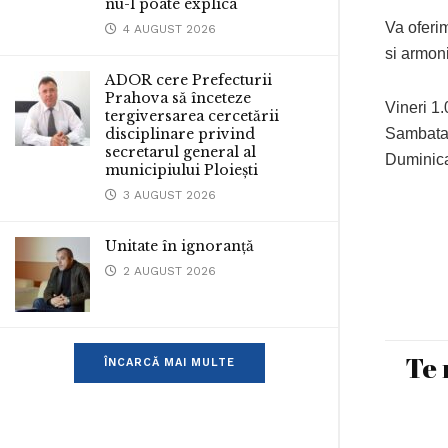
nu-l poate explica
Va oferim
4 AUGUST 2026
si armoni
ADOR cere Prefecturii
Prahova să înceteze
Vineri 1.
tergiversarea cercetării
disciplinare privind
Sambata 
secretarul general al
Duminica
municipiului Ploiești
3 AUGUST 2026
Unitate în ignoranță
2 AUGUST 2026
Te 
ÎNCARCĂ MAI MULTE