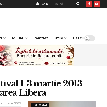
026
Login
d
MEDIA
Pamflet
Utile
Petiții
tival 1-3 martie 2013
rarea Libera
 februarie 2013
EDITORIAL