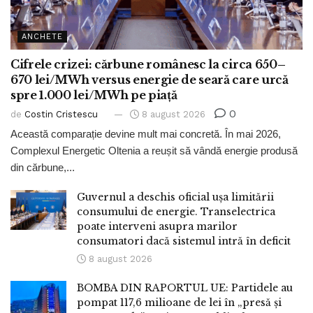
ANCHETE
Cifrele crizei: cărbune românesc la circa 650–
670 lei/MWh versus energie de seară care urcă
spre 1.000 lei/MWh pe piață
0
de
Costin Cristescu
8 august 2026
Această comparație devine mult mai concretă. În mai 2026,
Complexul Energetic Oltenia a reușit să vândă energie produsă
din cărbune,...
Guvernul a deschis oficial ușa limitării
consumului de energie. Transelectrica
poate interveni asupra marilor
consumatori dacă sistemul intră în deficit
8 august 2026
BOMBA DIN RAPORTUL UE: Partidele au
pompat 117,6 milioane de lei în „presă și