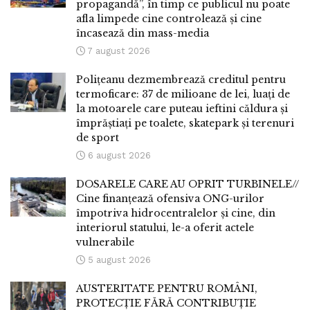
propagandă”, în timp ce publicul nu poate
afla limpede cine controlează și cine
încasează din mass-media
7 august 2026
Polițeanu dezmembrează creditul pentru
termoficare: 37 de milioane de lei, luați de
la motoarele care puteau ieftini căldura și
împrăștiați pe toalete, skatepark și terenuri
de sport
6 august 2026
DOSARELE CARE AU OPRIT TURBINELE//
Cine finanțează ofensiva ONG-urilor
împotriva hidrocentralelor și cine, din
interiorul statului, le-a oferit actele
vulnerabile
5 august 2026
AUSTERITATE PENTRU ROMÂNI,
PROTECȚIE FĂRĂ CONTRIBUȚIE