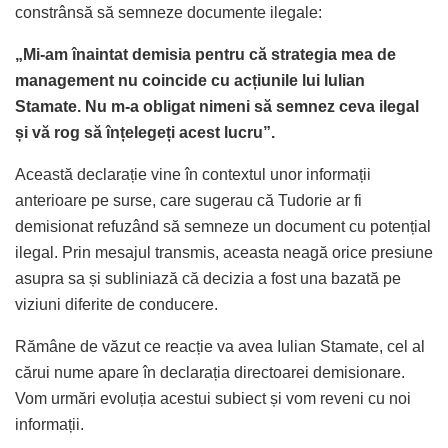
constrânsă să semneze documente ilegale:
„Mi-am înaintat demisia pentru că strategia mea de
management nu coincide cu acțiunile lui Iulian
Stamate. Nu m-a obligat nimeni să semnez ceva ilegal
și vă rog să înțelegeți acest lucru”.
Această declarație vine în contextul unor informații
anterioare pe surse, care sugerau că Tudorie ar fi
demisionat refuzând să semneze un document cu potențial
ilegal. Prin mesajul transmis, aceasta neagă orice presiune
asupra sa și subliniază că decizia a fost una bazată pe
viziuni diferite de conducere.
Rămâne de văzut ce reacție va avea Iulian Stamate, cel al
cărui nume apare în declarația directoarei demisionare.
Vom urmări evoluția acestui subiect și vom reveni cu noi
informații.