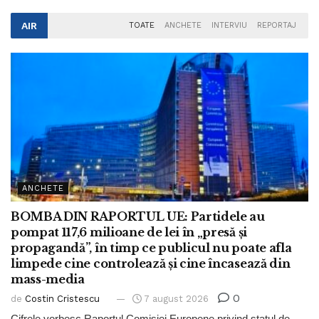
AIR
TOATE
ANCHETE
INTERVIU
REPORTAJ
ANCHETE
BOMBA DIN RAPORTUL UE: Partidele au
pompat 117,6 milioane de lei în „presă și
propagandă”, în timp ce publicul nu poate afla
limpede cine controlează și cine încasează din
mass-media
0
de
Costin Cristescu
7 august 2026
Cifrele vorbesc Raportul Comisiei Europene privind statul de