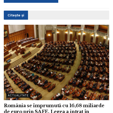
Citește și
ACTUALITATE
România se împrumută cu 16,68 miliarde
de euro prin SAFE. Legea a intrat în