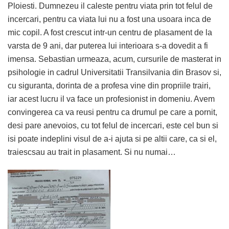
Ploiesti. Dumnezeu il caleste pentru viata prin tot felul de
incercari, pentru ca viata lui nu a fost una usoara inca de
mic copil. A fost crescut intr-un centru de plasament de la
varsta de 9 ani, dar puterea lui interioara s-a dovedit a fi
imensa. Sebastian urmeaza, acum, cursurile de masterat in
psihologie in cadrul Universitatii Transilvania din Brasov si,
cu siguranta, dorinta de a profesa vine din propriile trairi,
iar acest lucru il va face un profesionist in domeniu. Avem
convingerea ca va reusi pentru ca drumul pe care a pornit,
desi pare anevoios, cu tot felul de incercari, este cel bun si
isi poate indeplini visul de a-i ajuta si pe altii care, ca si el,
traiescsau au trait in plasament. Si nu numai…