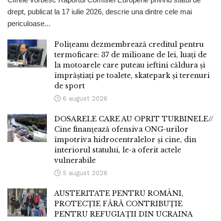
drept, publicat la 17 iulie 2026, descrie una dintre cele mai
periculoase...
Polițeanu dezmembrează creditul pentru
termoficare: 37 de milioane de lei, luați de
la motoarele care puteau ieftini căldura și
împrăștiați pe toalete, skatepark și terenuri
de sport
6 august 2026
DOSARELE CARE AU OPRIT TURBINELE//
Cine finanțează ofensiva ONG-urilor
împotriva hidrocentralelor și cine, din
interiorul statului, le-a oferit actele
vulnerabile
5 august 2026
AUSTERITATE PENTRU ROMÂNI,
PROTECȚIE FĂRĂ CONTRIBUȚIE
PENTRU REFUGIAȚII DIN UCRAINA