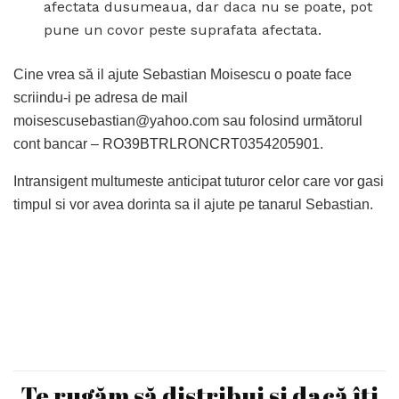
afectata dusumeaua, dar daca nu se poate, pot
pune un covor peste suprafata afectata.
Cine vrea să il ajute Sebastian Moisescu o poate face
scriindu-i pe adresa de mail
moisescusebastian@yahoo.com
sau folosind următorul
cont bancar – RO39BTRLRONCRT0354205901.
Intransigent multumeste anticipat tuturor celor care vor gasi
timpul si vor avea dorinta sa il ajute pe tanarul Sebastian.
Te rugăm să distribui și dacă îți