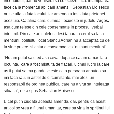
incendiului, dar nu venisera sa colecteze inca. Intamplarea
face ca la momentul aplicarii amenzii, Sebastian Moisescu
nu se afla la fata locului, iar amenda a fost data prietenei
acestuia, Catalina care, culmea, locuieste in judetul Arges,
asa cum reiese din cele consemnate in procesul verbal
intocmit. Din cate am inteles, desi tanara a cerut sa faca
mentiuni, politistul local Stancu Adrian nu a acceptat, cu de
la sine putere, si chiar a consemnat ca “nu sunt mentiuni”.
“Nu am putut sa cred asa ceva, dupa ce ca am ramas fara
locuinta, care a fost mistuita de flacari, ultimul lucru la care
as fi putut sa ma gandesc este ca o persoana ar putea sa
imi faca rau, in astfel de circumstante, mai ales, un
responsabil de ordinea publica, care nu a vrut sa inteleaga
situatia”, ne-a spus Sebastian Moisescu.
E cel putin ciudata aceasta amenda, dar, pentru ca acest
articol se vrea a fi unul umanitar, care sa vina in sprijinul lui