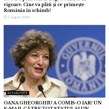
vigoare. Cine va plăti și ce primește
România în schimb?
7 august 2026
ACTUALITATE
OANA GHEORGHIU A COMIS-O IAR? UN
E-MAIL CĂTRE TOT STATUL ȘI UN