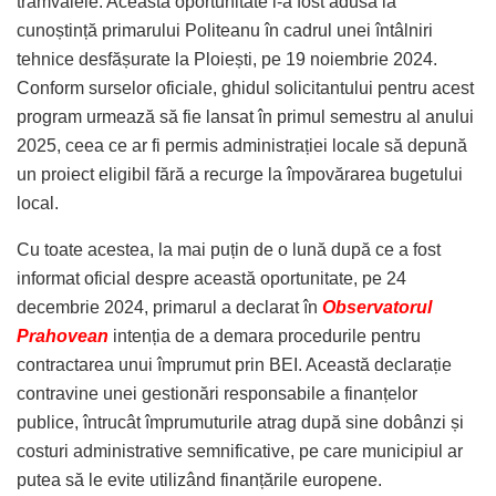
tramvaiele. Această oportunitate i-a fost adusă la
cunoștință primarului Politeanu în cadrul unei întâlniri
tehnice desfășurate la Ploiești, pe 19 noiembrie 2024.
Conform surselor oficiale, ghidul solicitantului pentru acest
program urmează să fie lansat în primul semestru al anului
2025, ceea ce ar fi permis administrației locale să depună
un proiect eligibil fără a recurge la împovărarea bugetului
local.
Cu toate acestea, la mai puțin de o lună după ce a fost
informat oficial despre această oportunitate, pe 24
decembrie 2024, primarul a declarat în
Observatorul
Prahovean
intenția de a demara procedurile pentru
contractarea unui împrumut prin BEI. Această declarație
contravine unei gestionări responsabile a finanțelor
publice, întrucât împrumuturile atrag după sine dobânzi și
costuri administrative semnificative, pe care municipiul ar
putea să le evite utilizând finanțările europene.