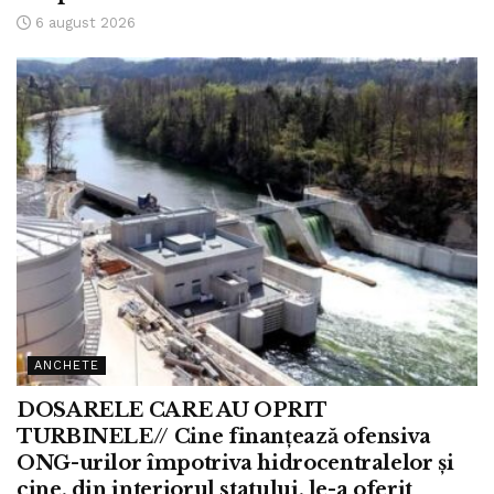
6 august 2026
ANCHETE
DOSARELE CARE AU OPRIT
TURBINELE// Cine finanțează ofensiva
ONG-urilor împotriva hidrocentralelor și
cine, din interiorul statului, le-a oferit