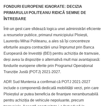
FONDURI EUROPENE IGNORATE: DECIZIA
PRIMARULUI POLITEANU RIDICĂ SEMNE DE
ÎNTREBARE
Într-un gest care sfidează logica unei administrări eficiente
a resurselor publice, primarul municipiului Ploiești,
Laurențiu Mihai Politeanu, a ales să își concentreze
eforturile asupra contractării unui împrumut prin Banca
Europeană de Investiții (BEI) pentru achiziția de tramvaie,
deși avea la dispoziție o alternativă mult mai avantajoasă:
fondurile europene oferite prin Programul Operațional
Tranziție Justă (POTJ) 2021-2027.
ADR Sud Muntenia a confirmat că POTJ 2021-2027
include o componentă dedicată mobilității verzi, prin care
Ploieștiul ar putea beneficia de finanțare nerambursabilă
pentru achiziția de vehicule nepoluante, precum