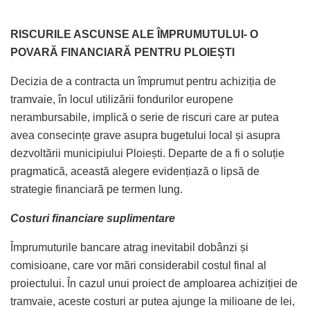
RISCURILE ASCUNSE ALE ÎMPRUMUTULUI- O
POVARĂ FINANCIARĂ PENTRU PLOIEȘTI
Decizia de a contracta un împrumut pentru achiziția de
tramvaie, în locul utilizării fondurilor europene
nerambursabile, implică o serie de riscuri care ar putea
avea consecințe grave asupra bugetului local și asupra
dezvoltării municipiului Ploiești. Departe de a fi o soluție
pragmatică, această alegere evidențiază o lipsă de
strategie financiară pe termen lung.
Costuri financiare suplimentare
Împrumuturile bancare atrag inevitabil dobânzi și
comisioane, care vor mări considerabil costul final al
proiectului. În cazul unui proiect de amploarea achiziției de
tramvaie, aceste costuri ar putea ajunge la milioane de lei,