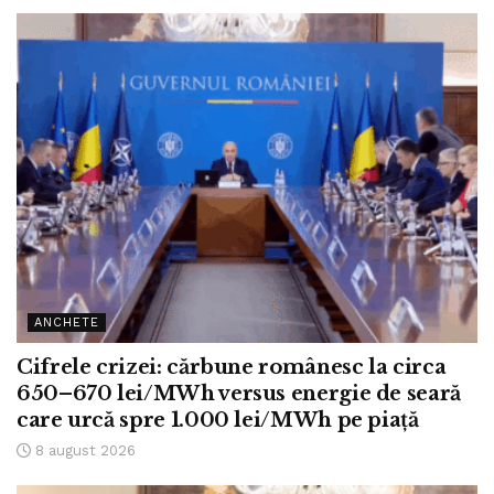
ANCHETE
Cifrele crizei: cărbune românesc la circa
650–670 lei/MWh versus energie de seară
care urcă spre 1.000 lei/MWh pe piață
8 august 2026