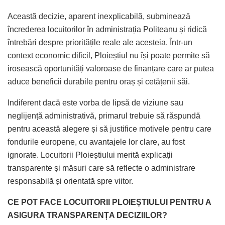
Această decizie, aparent inexplicabilă, subminează
încrederea locuitorilor în administrația Politeanu și ridică
întrebări despre prioritățile reale ale acesteia. Într-un
context economic dificil, Ploieștiul nu își poate permite să
irosească oportunități valoroase de finanțare care ar putea
aduce beneficii durabile pentru oraș și cetățenii săi.
Indiferent dacă este vorba de lipsă de viziune sau
neglijență administrativă, primarul trebuie să răspundă
pentru această alegere și să justifice motivele pentru care
fondurile europene, cu avantajele lor clare, au fost
ignorate. Locuitorii Ploieștiului merită explicații
transparente și măsuri care să reflecte o administrare
responsabilă și orientată spre viitor.
CE POT FACE LOCUITORII PLOIEȘTIULUI PENTRU A
ASIGURA TRANSPARENȚA DECIZIILOR?