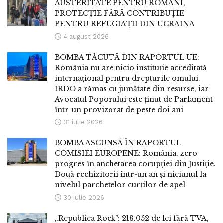
AUSTERITATE PENTRU ROMÂNI,
PROTECȚIE FĂRĂ CONTRIBUȚIE
PENTRU REFUGIAȚII DIN UCRAINA
4 august 2026
BOMBA TĂCUTĂ DIN RAPORTUL UE:
România nu are nicio instituție acreditată
internațional pentru drepturile omului.
IRDO a rămas cu jumătate din resurse, iar
Avocatul Poporului este ținut de Parlament
într-un provizorat de peste doi ani
31 iulie 2026
BOMBA ASCUNSĂ ÎN RAPORTUL
COMISIEI EUROPENE: România, zero
progres în anchetarea corupției din Justiție.
Două rechizitorii într-un an și niciunul la
nivelul parchetelor curților de apel
30 iulie 2026
„Republica Rock”: 218.052 de lei fără TVA,