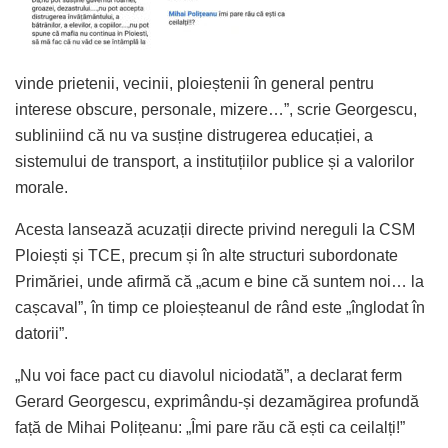
vinde prietenii, vecinii, ploieștenii în general pentru
interese obscure, personale, mizere…”, scrie Georgescu,
subliniind că nu va susține distrugerea educației, a
sistemului de transport, a instituțiilor publice și a valorilor
morale.
Acesta lansează acuzații directe privind nereguli la CSM
Ploiești și TCE, precum și în alte structuri subordonate
Primăriei, unde afirmă că „acum e bine că suntem noi… la
cașcaval”, în timp ce ploieșteanul de rând este „înglodat în
datorii”.
„Nu voi face pact cu diavolul niciodată”, a declarat ferm
Gerard Georgescu, exprimându-și dezamăgirea profundă
față de Mihai Polițeanu: „Îmi pare rău că ești ca ceilalți!”