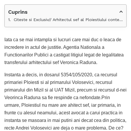
Cuprins
Citeste si Exclusiv// Arhitectul sef al Ploiestiului contestat in instanta de ANFP pentru ocuparea ilegala a functiei
Iata ca se mai intampla si lucruri care mai duc o leaca de
incredere in actul de justitie. Agentia Nationala a
Functionarilor Publici a castigat litigiul legat de legalitatea
transferului arhitectului sef Veronica Raduna.
Instanta a decis, in dosarul 5354/105/2020, ca recursul
primariei Ploiesti si al primarului Volosevici, recursul
primarului din Mizil si al UAT Mizil, precum si recursul d-nei
Veorinca Raduna sa fie respinde ca nefondate.Prin
urmare, Ploiestiul nu mare are ahitect sef, iar primaria, in
frunte cu alesul neamului, acest avocat a carui practica in
instanta se masoara in mai putini ani decat cea din politica,
recte Andrei Volosevici are deja o mare problema. De ce?