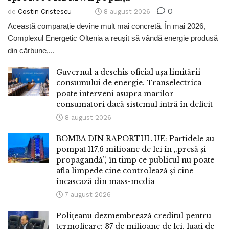
0
de
Costin Cristescu
8 august 2026
Această comparație devine mult mai concretă. În mai 2026,
Complexul Energetic Oltenia a reușit să vândă energie produsă
din cărbune,...
Guvernul a deschis oficial ușa limitării
consumului de energie. Transelectrica
poate interveni asupra marilor
consumatori dacă sistemul intră în deficit
8 august 2026
BOMBA DIN RAPORTUL UE: Partidele au
pompat 117,6 milioane de lei în „presă și
propagandă”, în timp ce publicul nu poate
afla limpede cine controlează și cine
încasează din mass-media
7 august 2026
Polițeanu dezmembrează creditul pentru
termoficare: 37 de milioane de lei, luați de