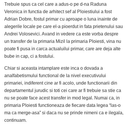
Trebuie spus ca cel care a adus-o pe d-na Raduna
Veronica in functia de arhitect sef al Ploiestiului a fost
Adrian Dobre, fostul primar cu aproape o luna inainte de
alegerile locale pe care el-a pioerdut in fata prietenului sau
Andrei Volosevici. Avand in vedere ca este vorba despre
un transfer de la primaria Mizil la primaria Ploiesti, vina nu
poate fi pusa in carca actualuilui primar, care are deja alte
bube in cap, ci a fostului.
Chiar si aceasta intamplare este inca o dovada a
analfabetismului functional de la nivel executivului
primariei, indiferent cine ar fi acolo, unde functionarii din
departamentul jurudic si toti cei care ar fi trebuie sa stie ca
nu se poate face acest transfer in mod legal. Numai ca, in
primaria Ploiesti functioneaza de fiecare data legea “las-o
ma ca merge-asa” si daca nu se prinde nimeni ca e ilegala,
continuam.