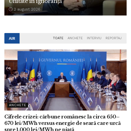
Unitate în ignoranță
2 august 2026
AIR
TOATE
ANCHETE
INTERVIU
REPORTAJ
ANCHETE
Cifrele crizei: cărbune românesc la circa 650–
670 lei/MWh versus energie de seară care urcă
spre 1.000 lei/MWh pe piață