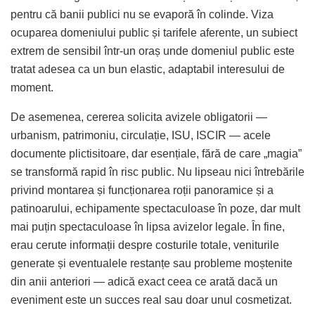
pentru că banii publici nu se evaporă în colinde. Viza
ocuparea domeniului public și tarifele aferente, un subiect
extrem de sensibil într-un oraș unde domeniul public este
tratat adesea ca un bun elastic, adaptabil interesului de
moment.
De asemenea, cererea solicita avizele obligatorii —
urbanism, patrimoniu, circulație, ISU, ISCIR — acele
documente plictisitoare, dar esențiale, fără de care „magia”
se transformă rapid în risc public. Nu lipseau nici întrebările
privind montarea și funcționarea roții panoramice și a
patinoarului, echipamente spectaculoase în poze, dar mult
mai puțin spectaculoase în lipsa avizelor legale. În fine,
erau cerute informații despre costurile totale, veniturile
generate și eventualele restanțe sau probleme moștenite
din anii anteriori — adică exact ceea ce arată dacă un
eveniment este un succes real sau doar unul cosmetizat.