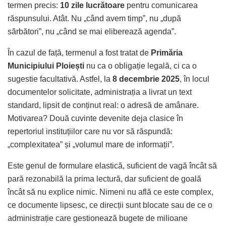
termen precis:
10 zile lucrătoare
pentru comunicarea
răspunsului. Atât. Nu „când avem timp”, nu „după
sărbători”, nu „când se mai eliberează agenda”.
În cazul de față, termenul a fost tratat de
Primăria
Municipiului Ploiești
nu ca o obligație legală, ci ca o
sugestie facultativă. Astfel, la
8 decembrie 2025
, în locul
documentelor solicitate, administrația a livrat un text
standard, lipsit de conținut real: o adresă de amânare.
Motivarea? Două cuvinte devenite deja clasice în
repertoriul instituțiilor care nu vor să răspundă:
„complexitatea” și „volumul mare de informații”.
Este genul de formulare elastică, suficient de vagă încât să
pară rezonabilă la prima lectură, dar suficient de goală
încât să nu explice nimic. Nimeni nu află ce este complex,
ce documente lipsesc, ce direcții sunt blocate sau de ce o
administrație care gestionează bugete de milioane