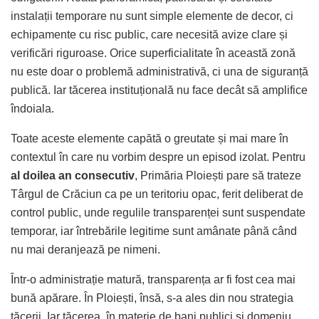
instalații temporare nu sunt simple elemente de decor, ci
echipamente cu risc public, care necesită avize clare și
verificări riguroase. Orice superficialitate în această zonă
nu este doar o problemă administrativă, ci una de siguranță
publică. Iar tăcerea instituțională nu face decât să amplifice
îndoiala.
Toate aceste elemente capătă o greutate și mai mare în
contextul în care nu vorbim despre un episod izolat. Pentru
al doilea an consecutiv
, Primăria Ploiești pare să trateze
Târgul de Crăciun ca pe un teritoriu opac, ferit deliberat de
control public, unde regulile transparenței sunt suspendate
temporar, iar întrebările legitime sunt amânate până când
nu mai deranjează pe nimeni.
Într-o administrație matură, transparența ar fi fost cea mai
bună apărare. În Ploiești, însă, s-a ales din nou strategia
tăcerii. Iar tăcerea, în materie de bani publici și domeniu