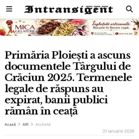
Primăria Ploiești a ascuns
documentele Târgului de
Crăciun 2025. Termenele
legale de răspuns au
expirat, banii publici
rămân în ceață
Acasă
AIR
Anchete
21 ianuarie 2026