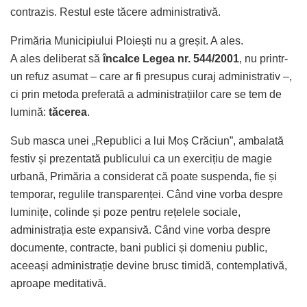
contrazis. Restul este tăcere administrativă.
Primăria Municipiului Ploiești
nu a greșit. A ales.
A ales deliberat să
încalce Legea nr. 544/2001
, nu printr-
un refuz asumat – care ar fi presupus curaj administrativ –,
ci prin metoda preferată a administrațiilor care se tem de
lumină:
tăcerea
.
Sub masca unei „Republici a lui Moș Crăciun”, ambalată
festiv și prezentată publicului ca un exercițiu de magie
urbană, Primăria a considerat că poate suspenda, fie și
temporar, regulile transparenței. Când vine vorba despre
luminițe, colinde și poze pentru rețelele sociale,
administrația este expansivă. Când vine vorba despre
documente, contracte, bani publici și domeniu public,
aceeași administrație devine brusc timidă, contemplativă,
aproape meditativă.