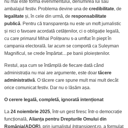
nu mai este forma evenimentului, denumirea lui sau
ambalajul festiv. Problema devine una de
credibilitate
, de
legalitate
și, în cele din urmă, de
responsabilitate
publică
. Pentru că transparența nu este un moft jurnalistic
și nici o favoare acordată cetățenilor, ci o obligație legală,
cu care primarul Mihai Polițeanu s-a umflat în piept în
campania electorală. Iar acum se comportă ca Suleyman
Magnificul, se crede împărtat…pe banii ploieștenilor.
Restul, așa cum se întâmplă de fiecare dată când
administrația nu mai are argumente, este doar
tăcere
administrativă
. O tăcere care spune mult mai mult decât
orice comunicat festiv. Dar nu o lăsăm așa.
O cerere legală, completă, ignorată intenționat
La
24 noiembrie 2025
, într-un gest firesc într-o democrație
funcțională,
Alianța pentru Drepturile Omului din
România(ADOR)
, prin jurnalistul
Intransigent.ro
, a formulat