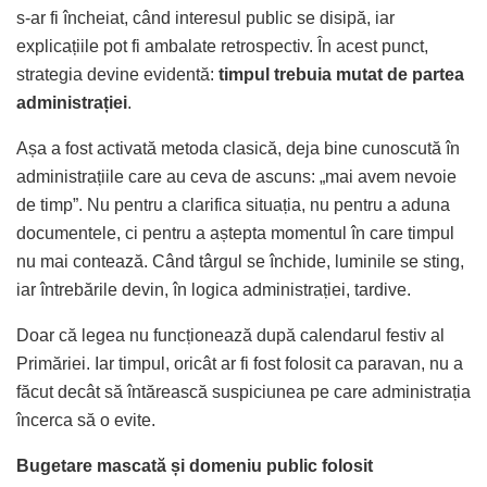
s-ar fi încheiat, când interesul public se disipă, iar
explicațiile pot fi ambalate retrospectiv. În acest punct,
strategia devine evidentă:
timpul trebuia mutat de partea
administrației
.
Așa a fost activată metoda clasică, deja bine cunoscută în
administrațiile care au ceva de ascuns: „mai avem nevoie
de timp”. Nu pentru a clarifica situația, nu pentru a aduna
documentele, ci pentru a aștepta momentul în care timpul
nu mai contează. Când târgul se închide, luminile se sting,
iar întrebările devin, în logica administrației, tardive.
Doar că legea nu funcționează după calendarul festiv al
Primăriei. Iar timpul, oricât ar fi fost folosit ca paravan, nu a
făcut decât să întărească suspiciunea pe care administrația
încerca să o evite.
Bugetare mascată și domeniu public folosit