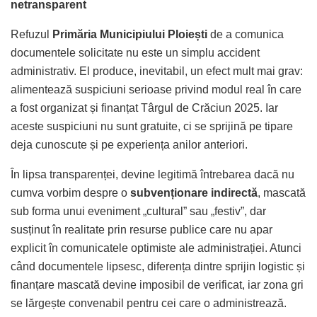
netransparent
Refuzul
Primăria Municipiului Ploiești
de a comunica
documentele solicitate nu este un simplu accident
administrativ. El produce, inevitabil, un efect mult mai grav:
alimentează suspiciuni serioase privind modul real în care
a fost organizat și finanțat Târgul de Crăciun 2025. Iar
aceste suspiciuni nu sunt gratuite, ci se sprijină pe tipare
deja cunoscute și pe experiența anilor anteriori.
În lipsa transparenței, devine legitimă întrebarea dacă nu
cumva vorbim despre o
subvenționare indirectă
, mascată
sub forma unui eveniment „cultural” sau „festiv”, dar
susținut în realitate prin resurse publice care nu apar
explicit în comunicatele optimiste ale administrației. Atunci
când documentele lipsesc, diferența dintre sprijin logistic și
finanțare mascată devine imposibil de verificat, iar zona gri
se lărgește convenabil pentru cei care o administrează.