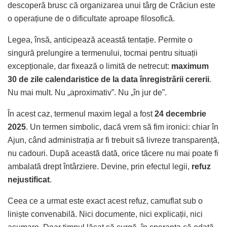
descoperă brusc că organizarea unui târg de Crăciun este
o operațiune de o dificultate aproape filosofică.
Legea, însă, anticipează această tentație. Permite o
singură prelungire a termenului, tocmai pentru situații
excepționale, dar fixează o limită de netrecut:
maximum
30 de zile calendaristice de la data înregistrării cererii
.
Nu mai mult. Nu „aproximativ”. Nu „în jur de”.
În acest caz, termenul maxim legal a fost
24 decembrie
2025
. Un termen simbolic, dacă vrem să fim ironici: chiar în
Ajun, când administrația ar fi trebuit să livreze transparență,
nu cadouri. După această dată, orice tăcere nu mai poate fi
ambalată drept întârziere. Devine, prin efectul legii,
refuz
nejustificat
.
Ceea ce a urmat este exact acest refuz, camuflat sub o
liniște convenabilă. Nici documente, nici explicații, nici