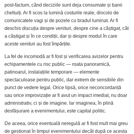
post-factum, când deciziile sunt deja consumate și banii
cheltuiți. Ar fi scos la lumină costurile reale, dincolo de
comunicatele vagi și de pozele cu bradul luminat. Ar fi
deschis discuția despre venituri, despre cine a câștigat, cât
a câștigat și în ce condiții, dar și despre modul în care
aceste venituri au fost împărțite.
La fel de incomodă ar fi fost și verificarea avizelor pentru
echipamentele cu risc public — roata panoramică,
patinoarul, instalațiile temporare — elemente
spectaculoase pentru public, dar extrem de sensibile din
punct de vedere legal. Orice lipsă, orice neconcordanță
sau orice improvizație ar fi avut un impact imediat, nu doar
administrativ, ci și de imagine. Iar imaginea, în plină
desfășurare a evenimentului, este capital politic.
De aceea, orice eventuală neregulă ar fi fost mult mai greu
de gestionat în timpul evenimentului decât după ce acesta