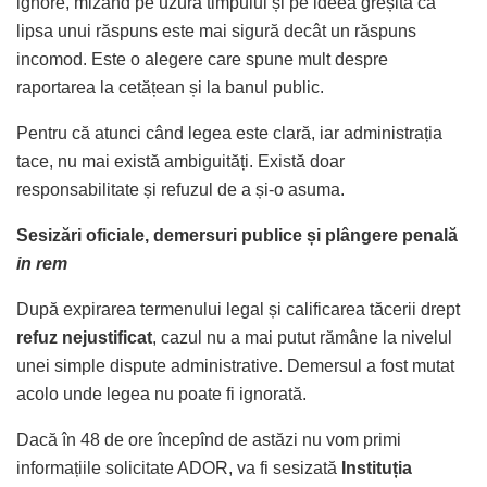
ignore, mizând pe uzura timpului și pe ideea greșită că
lipsa unui răspuns este mai sigură decât un răspuns
incomod. Este o alegere care spune mult despre
raportarea la cetățean și la banul public.
Pentru că atunci când legea este clară, iar administrația
tace, nu mai există ambiguități. Există doar
responsabilitate și refuzul de a și-o asuma.
Sesizări oficiale, demersuri publice și plângere penală
in rem
După expirarea termenului legal și calificarea tăcerii drept
refuz nejustificat
, cazul nu a mai putut rămâne la nivelul
unei simple dispute administrative. Demersul a fost mutat
acolo unde legea nu poate fi ignorată.
Dacă în 48 de ore începînd de astăzi nu vom primi
informațiile solicitate ADOR, va fi sesizată
Instituția