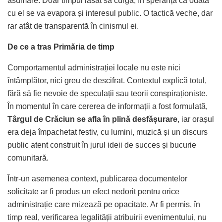
asumare. Doar timpul lăsat să curgă, în speranța că odată
cu el se va evapora și interesul public. O tactică veche, dar
rar atât de transparentă în cinismul ei.
De ce a tras Primăria de timp
Comportamentul administrației locale nu este nici
întâmplător, nici greu de descifrat. Contextul explică totul,
fără să fie nevoie de speculații sau teorii conspiraționiste.
În momentul în care cererea de informații a fost formulată,
Târgul de Crăciun se afla în plină desfășurare
, iar orașul
era deja împachetat festiv, cu lumini, muzică și un discurs
public atent construit în jurul ideii de succes și bucurie
comunitară.
Într-un asemenea context, publicarea documentelor
solicitate ar fi produs un efect nedorit pentru orice
administrație care mizează pe opacitate. Ar fi permis, în
timp real, verificarea legalității atribuirii evenimentului, nu