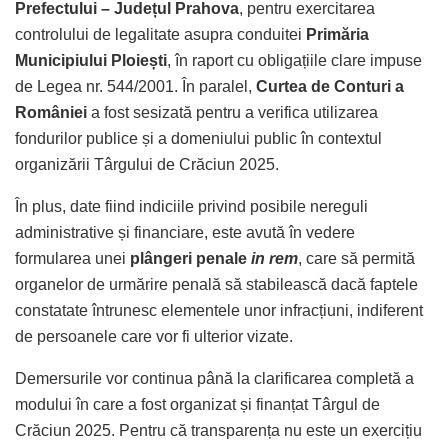
Prefectului – Județul Prahova
, pentru exercitarea
controlului de legalitate asupra conduitei
Primăria
Municipiului Ploiești
, în raport cu obligațiile clare impuse
de Legea nr. 544/2001. În paralel,
Curtea de Conturi a
României
a fost sesizată pentru a verifica utilizarea
fondurilor publice și a domeniului public în contextul
organizării Târgului de Crăciun 2025.
În plus, date fiind indiciile privind posibile nereguli
administrative și financiare, este avută în vedere
formularea unei
plângeri penale
in rem
, care să permită
organelor de urmărire penală să stabilească dacă faptele
constatate întrunesc elementele unor infracțiuni, indiferent
de persoanele care vor fi ulterior vizate.
Demersurile vor continua până la clarificarea completă a
modului în care a fost organizat și finanțat Târgul de
Crăciun 2025. Pentru că transparența nu este un exercițiu