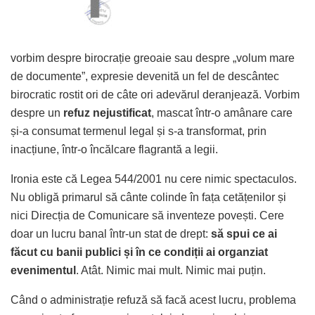
vorbim despre birocrație greoaie sau despre „volum mare
de documente”, expresie devenită un fel de descântec
birocratic rostit ori de câte ori adevărul deranjează. Vorbim
despre un
refuz nejustificat
, mascat într-o amânare care
și-a consumat termenul legal și s-a transformat, prin
inacțiune, într-o încălcare flagrantă a legii.
Ironia este că Legea 544/2001 nu cere nimic spectaculos.
Nu obligă primarul să cânte colinde în fața cetățenilor și
nici Direcția de Comunicare să inventeze povești. Cere
doar un lucru banal într-un stat de drept:
să spui ce ai
făcut cu banii publici și în ce condiții ai organziat
evenimentul
. Atât. Nimic mai mult. Nimic mai puțin.
Când o administrație refuză să facă acest lucru, problema