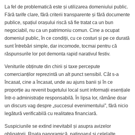
La fel de problematică este și utilizarea domeniului public.
Fără tarife clare, fără criterii transparente și fără documente
publice, spațiul orașului riscă să fie tratat ca un bun
negociabil, nu ca un patrimoniu comun. Cine a ocupat
domeniul public, în ce condiții, cu ce costuri și pe ce durată
sunt întrebări simple, dar incomode, tocmai pentru că
răspunsurile lor pot demonta rapid narativul festiv.
Veniturile obținute din chirii și taxe percepute
comercianților reprezintă un alt punct sensibil. Cât s-a
încasat, cine a încasat, unde au ajuns banii și în ce
proporție au revenit bugetului local sunt informații esențiale
într-o administrație responsabilă. În lipsa lor, rămâne doar
un discurs vag despre „succesul evenimentului”, fără nicio
legătură verificabilă cu realitatea financiară.
Suspiciunile se extind inevitabil și asupra avizelor
obligatorii. Roata panoramică, patinoarul și celelalte