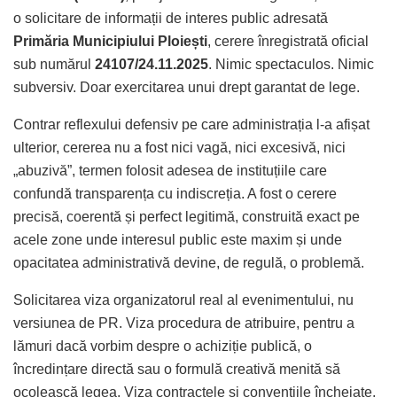
o solicitare de informații de interes public adresată
Primăria Municipiului Ploiești
, cerere înregistrată oficial
sub numărul
24107/24.11.2025
. Nimic spectaculos. Nimic
subversiv. Doar exercitarea unui drept garantat de lege.
Contrar reflexului defensiv pe care administrația l-a afișat
ulterior, cererea nu a fost nici vagă, nici excesivă, nici
„abuzivă”, termen folosit adesea de instituțiile care
confundă transparența cu indiscreția. A fost o cerere
precisă, coerentă și perfect legitimă, construită exact pe
acele zone unde interesul public este maxim și unde
opacitatea administrativă devine, de regulă, o problemă.
Solicitarea viza organizatorul real al evenimentului, nu
versiunea de PR. Viza procedura de atribuire, pentru a
lămuri dacă vorbim despre o achiziție publică, o
încredințare directă sau o formulă creativă menită să
ocolească legea. Viza contractele și convențiile încheiate,