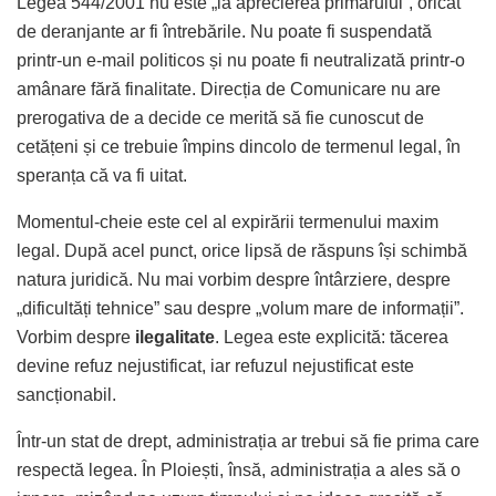
Legea 544/2001 nu este „la aprecierea primarului”, oricât
de deranjante ar fi întrebările. Nu poate fi suspendată
printr-un e-mail politicos și nu poate fi neutralizată printr-o
amânare fără finalitate. Direcția de Comunicare nu are
prerogativa de a decide ce merită să fie cunoscut de
cetățeni și ce trebuie împins dincolo de termenul legal, în
speranța că va fi uitat.
Momentul-cheie este cel al expirării termenului maxim
legal. După acel punct, orice lipsă de răspuns își schimbă
natura juridică. Nu mai vorbim despre întârziere, despre
„dificultăți tehnice” sau despre „volum mare de informații”.
Vorbim despre
ilegalitate
. Legea este explicită: tăcerea
devine refuz nejustificat, iar refuzul nejustificat este
sancționabil.
Într-un stat de drept, administrația ar trebui să fie prima care
respectă legea. În Ploiești, însă, administrația a ales să o