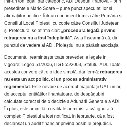
Într-un ton legal, dar categoric, ADI Deșeuri Prahova – prin
președintele Mario Soare – pune punct speculațiilor și
afirmațiilor politice. Într-un document trimis către Primăria și
Consiliul Local Ploiești, cu copie către Consiliul Județean
și Prefectură, se afirmă clar:
„procedura legală privind
retragerea nu a fost îndeplinită”
. Asta înseamnă că, din
punctul de vedere al ADI, Ploieștiul nu a părăsit asociația.
Documentul reamintește toate prevederile legale în
vigoare: Legea 51/2006, HG 855/2008, Statutul ADI. Toate
acestea converg către o idee simplă, dar fermă:
retragerea
nu este un act politic, ci un proces administrativ
reglementat
. Este nevoie de acordul majorității UAT-urilor,
de acceptul entităților finanțatoare, de despăgubiri
calculate corect și de o decizie a Adunării Generale a ADI.
În plus, este amintită o realitate administrativă ignorată
complet: Ploieștiul a fost notificat, în februarie, că a fost
declanșat un audit financiar privind posibile prejudicii.