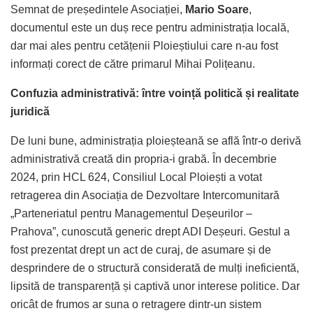
Semnat de președintele Asociației,
Mario Soare
,
documentul este un duș rece pentru administrația locală,
dar mai ales pentru cetățenii Ploieștiului care n-au fost
informați corect de către primarul Mihai Polițeanu.
Confuzia administrativă: între voință politică și realitate
juridică
De luni bune, administrația ploieșteană se află într-o derivă
administrativă creată din propria-i grabă. În decembrie
2024, prin HCL 624, Consiliul Local Ploiești a votat
retragerea din Asociația de Dezvoltare Intercomunitară
„Parteneriatul pentru Managementul Deșeurilor –
Prahova”, cunoscută generic drept ADI Deșeuri. Gestul a
fost prezentat drept un act de curaj, de asumare și de
desprindere de o structură considerată de mulți ineficientă,
lipsită de transparență și captivă unor interese politice. Dar
oricât de frumos ar suna o retragere dintr-un sistem