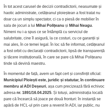
În tot acest carusel de decizii contradictorii, neasumate și
haotic administrate, cetățeanul ploieștean a fost tratat nu
doar ca un simplu spectator, ci ca o piesă de mobilier în
sala de jocuri a lui
Mihai Polițeanu
și
Mihai Neagu
.
Nimeni nu i-a spus ce se întâmplă cu serviciul de
salubritate, cine îl asigură, la ce costuri, cu ce garanții și
mai ales, în ce temei legal. În loc să fie informat, cetățeanul
a fost orbit cu declarații contradictorii, lipsă de transparență
și tăcere instituțională, în care se pare că Mihai Polițeanu
tinde să devină maestru.
În momentul de față, avem un fapt cert și consfințit oficial:
Municipiul Ploiești este, juridic și statutar, în continuare
membru al ADI Deșeuri
, așa cum precizează fără echivoc
adresa
nr. 1891/16.04.2025
. Și totuși, administrația locală
pare că încearcă să joace pe două fronturi: în instanță se
apără de HCL-ul prin care a revenit în ADI, iar public, nu