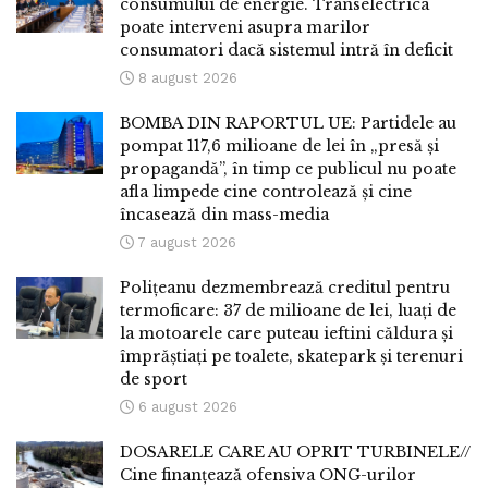
consumului de energie. Transelectrica
poate interveni asupra marilor
consumatori dacă sistemul intră în deficit
8 august 2026
BOMBA DIN RAPORTUL UE: Partidele au
pompat 117,6 milioane de lei în „presă și
propagandă”, în timp ce publicul nu poate
afla limpede cine controlează și cine
încasează din mass-media
7 august 2026
Polițeanu dezmembrează creditul pentru
termoficare: 37 de milioane de lei, luați de
la motoarele care puteau ieftini căldura și
împrăștiați pe toalete, skatepark și terenuri
de sport
6 august 2026
DOSARELE CARE AU OPRIT TURBINELE//
Cine finanțează ofensiva ONG-urilor