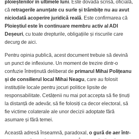
ploieștenilor în ultimele luni
. Este dovada scrisă, oficială,
că
retragerile anunțate cu surle și trâmbițe nu au avut
niciodată acoperire juridică reală
. Este confirmarea că
Ploieștiul este în continuare membru activ al ADI
Deșeuri
, cu toate drepturile, obligațiile și riscurile care
decurg de aici.
Pentru opinia publică, acest document trebuie să devină
un punct de inflexiune. Un moment de trezire dintr-o
confuzie întreținută deliberat de
primarul Mihai Polițeanu
și de consilierul local Mihai Neagu
, care au folosit
instituțiile locale pentru jocuri politice lipsite de
responsabilitate. Cetățenii nu mai pot accepta să fie ținuți
la distanță de adevăr, să fie folosiți ca decor electoral, să
fie victime colaterale ale unor decizii adoptate fără
asumare și fără temei.
Această adresă înseamnă, paradoxal,
o gură de aer într-