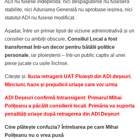
ADI nu fusese îndeplinită: nici despăgubirile nu fuseseră
stabilite, nici Adunarea Generală nu aprobase ieșirea, nici
statutul ADI nu fusese modificat.
Așadar, între un primar lipsit de viziune administrativă și un
consilier cu ambiții obscure,
Consiliul Local a fost
transformat într-un decor pentru bătălii politice
personale
, iar ploieștenii – într-un public captiv al unei
piese jucate cu ușile închise.
Citește și:
I
luzia retragerii UAT Ploiești din ADI deșeuri.
Minciuni, haos și prejudicii uriașe care vor urma
ADI Deșeuri confirmă Intransigent: Primarul Mihai
Polițeanu a păcălit consilierii locali. Primăria va suporta
penalități uriașe după retragerea din ADI Deșeuri
Cine plătește confuzia? Întrebarea pe care Mihai
Polițeanu nu o vrea pusă