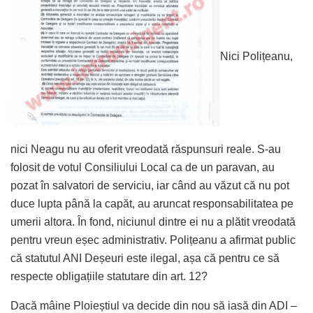
Nici Polițeanu,
nici Neagu nu au oferit vreodată răspunsuri reale. S-au
folosit de votul Consiliului Local ca de un paravan, au
pozat în salvatori de serviciu, iar când au văzut că nu pot
duce lupta până la capăt, au aruncat responsabilitatea pe
umerii altora. În fond, niciunul dintre ei nu a plătit vreodată
pentru vreun eșec administrativ. Polițeanu a afirmat public
că statutul ANI Deșeuri este ilegal, așa că pentru ce să
respecte obligațiile statutare din art. 12?
Dacă mâine Ploieștiul va decide din nou să iasă din ADI –