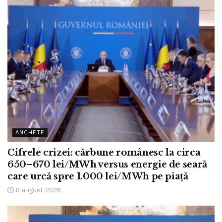
ANCHETE
Cifrele crizei: cărbune românesc la circa
650–670 lei/MWh versus energie de seară
care urcă spre 1.000 lei/MWh pe piață
8 august 2026