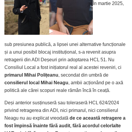
În martie 2025,
sub presiunea publică, a lipsei unei alternative funcționale
și a unui posibil blocaj instituțional, s-a revenit asupra
retragerii din ADI Deșeuri prin adoptarea HCL 51. Nu
Consiliul Local a fost inițiatorul real al acestei reveniri, ci
primarul Mihai Polițeanu
, secondat din umbră de
consilierul local Mihai Neagu
, ambii acționând pe o axă
politică ale cărei scopuri reale rămân încă în ceață.
Deși anterior susținuseră sau toleraseră HCL 624/2024
privind retragerea din ADI, nici primarul, nici consilierul
Neagu nu au explicat vreodată
de ce această retragere a
fost împinsă înainte fără audit, fără acordul celorlalte