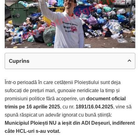
Cuprins
Într-o perioadă în care cetățenii Ploieștiului sunt deja
sufocați de prețuri mari, gunoaie neridicate la timp și
promisiuni politice fără acoperire, un
document oficial
trimis pe 16 aprilie 2025
, cu nr.
1891/16.04.2025
, vine să
spună răspicat un adevăr ignorat cu bună știință:
Municipiul Ploiești NU a ieșit din ADI Deșeuri, indiferent
câte HCL-uri s-au votat.