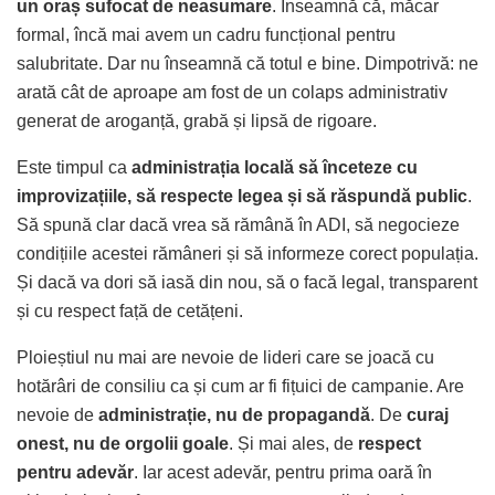
un oraș sufocat de neasumare
. Înseamnă că, măcar
formal, încă mai avem un cadru funcțional pentru
salubritate. Dar nu înseamnă că totul e bine. Dimpotrivă: ne
arată cât de aproape am fost de un colaps administrativ
generat de aroganță, grabă și lipsă de rigoare.
Este timpul ca
administrația locală să înceteze cu
improvizațiile, să respecte legea și să răspundă public
.
Să spună clar dacă vrea să rămână în ADI, să negocieze
condițiile acestei rămâneri și să informeze corect populația.
Și dacă va dori să iasă din nou, să o facă legal, transparent
și cu respect față de cetățeni.
Ploieștiul nu mai are nevoie de lideri care se joacă cu
hotărâri de consiliu ca și cum ar fi fițuici de campanie. Are
nevoie de
administrație, nu de propagandă
. De
curaj
onest, nu de orgolii goale
. Și mai ales, de
respect
pentru adevăr
. Iar acest adevăr, pentru prima oară în