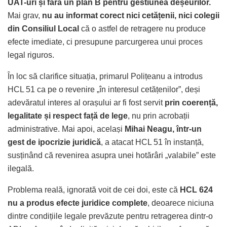
UAT-uri și fără un plan B pentru gestiunea deșeurilor.
Mai grav,
nu au informat corect nici cetățenii, nici colegii
din Consiliul Local
că o astfel de retragere nu produce
efecte imediate, ci presupune parcurgerea unui proces
legal riguros.
În loc să clarifice situația, primarul Polițeanu a introdus
HCL 51 ca pe o revenire „în interesul cetățenilor”, deși
adevăratul interes al orașului ar fi fost servit
prin coerență,
legalitate și respect față de lege
, nu prin acrobații
administrative. Mai apoi, același
Mihai Neagu, într-un
gest de ipocrizie juridică
, a atacat HCL 51 în instanță,
susținând că revenirea asupra unei hotărâri „valabile” este
ilegală.
Problema reală, ignorată voit de cei doi, este că
HCL 624
nu a produs efecte juridice complete
, deoarece niciuna
dintre condițiile legale prevăzute pentru retragerea dintr-o