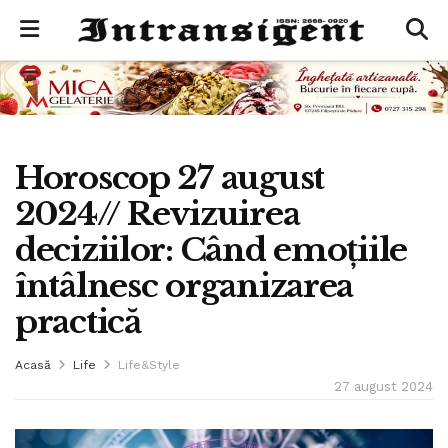
Horoscop 27 august
2024// Revizuirea
deciziilor: Când emoțiile
întâlnesc organizarea
practică
Acasă
Life
Life&Style
27 august 2024