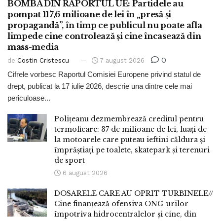
BOMBA DIN RAPORTUL UE: Partidele au
pompat 117,6 milioane de lei în „presă și
propagandă”, în timp ce publicul nu poate afla
limpede cine controlează și cine încasează din
mass-media
0
de
Costin Cristescu
7 august 2026
Cifrele vorbesc Raportul Comisiei Europene privind statul de
drept, publicat la 17 iulie 2026, descrie una dintre cele mai
periculoase...
Polițeanu dezmembrează creditul pentru
termoficare: 37 de milioane de lei, luați de
la motoarele care puteau ieftini căldura și
împrăștiați pe toalete, skatepark și terenuri
de sport
6 august 2026
DOSARELE CARE AU OPRIT TURBINELE//
Cine finanțează ofensiva ONG-urilor
împotriva hidrocentralelor și cine, din