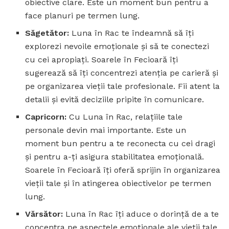
obiective clare. Este un moment bun pentru a
face planuri pe termen lung.
Săgetător:
Luna în Rac te îndeamnă să îți
explorezi nevoile emoționale și să te conectezi
cu cei apropiați. Soarele în Fecioară îți
sugerează să îți concentrezi atenția pe carieră și
pe organizarea vieții tale profesionale. Fii atent la
detalii și evită deciziile pripite în comunicare.
Capricorn:
Cu Luna în Rac, relațiile tale
personale devin mai importante. Este un
moment bun pentru a te reconecta cu cei dragi
și pentru a-ți asigura stabilitatea emoțională.
Soarele în Fecioară îți oferă sprijin în organizarea
vieții tale și în atingerea obiectivelor pe termen
lung.
Vărsător:
Luna în Rac îți aduce o dorință de a te
concentra pe aspectele emoționale ale vieții tale.