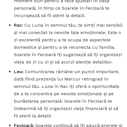
moment bun pentru a face ajustări în viața
personală, în timp ce Soarele în Fecioară te
încurajează să fii atent la detalii.
Rac:
Cu Luna în semnul tău, te simți mai sensibil
și mai conectat la nevoile tale emoționale. Este o
zi excelentă pentru a te ocupa de aspectele
domestice și pentru a te reconecta cu familia.
Soarele în Fecioară îți sugerează să îți organizezi
viața de zi cu zi și să acorzi atenție detaliilor.
Leu:
Comunicarea rămâne un punct important,
dată fiind prezența lui Mercur retrograd în
semnul tău. Luna în Rac îți oferă o oportunitate
de a te concentra pe nevoile emoționale și pe
bunăstarea personală. Soarele în Fecioară te
îndeamnă să îți organizezi viața financiară și să
fii atent la detalii.
Fecioară:
Soarele continuă să îți aducă energie și