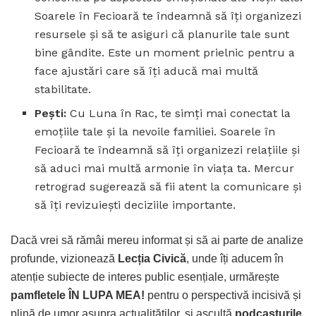
Soarele în Fecioară te îndeamnă să îți organizezi
resursele și să te asiguri că planurile tale sunt
bine gândite. Este un moment prielnic pentru a
face ajustări care să îți aducă mai multă
stabilitate.
Pești:
Cu Luna în Rac, te simți mai conectat la
emoțiile tale și la nevoile familiei. Soarele în
Fecioară te îndeamnă să îți organizezi relațiile și
să aduci mai multă armonie în viața ta. Mercur
retrograd sugerează să fii atent la comunicare și
să îți revizuiești deciziile importante.
Dacă vrei să rămâi mereu informat și să ai parte de analize
profunde, vizionează
Lecția Civică
, unde îți aducem în
atenție subiecte de interes public esențiale, urmărește
pamfletele ÎN LUPA MEA!
pentru o perspectivă incisivă și
plină de umor asupra actualităților, și ascultă
podcasturile