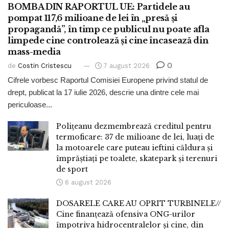
BOMBA DIN RAPORTUL UE: Partidele au
pompat 117,6 milioane de lei în „presă și
propagandă”, în timp ce publicul nu poate afla
limpede cine controlează și cine încasează din
mass-media
0
de
Costin Cristescu
7 august 2026
Cifrele vorbesc Raportul Comisiei Europene privind statul de
drept, publicat la 17 iulie 2026, descrie una dintre cele mai
periculoase...
Polițeanu dezmembrează creditul pentru
termoficare: 37 de milioane de lei, luați de
la motoarele care puteau ieftini căldura și
împrăștiați pe toalete, skatepark și terenuri
de sport
6 august 2026
DOSARELE CARE AU OPRIT TURBINELE//
Cine finanțează ofensiva ONG-urilor
împotriva hidrocentralelor și cine, din