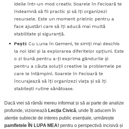
ideile într-un mod creativ. Soarele în Fecioară te
îndeamnă să fii practic și să îți organizezi
resursele. Este un moment prielnic pentru a
face ajustări care să îți aducă mai multă
stabilitate și siguranță.
Pești:
Cu Luna în Gemeni, te simți mai deschis
la noi idei și la explorarea diferitelor opțiuni. Este
o zi bună pentru a-ți exprima gândurile și
pentru a căuta soluții creative la problemele pe
care le întâmpini. Soarele în Fecioară te
încurajează să îți organizezi viața și să îți
stabilești rutine sănătoase.
Dacă vrei să rămâi mereu informat și să ai parte de analize
profunde, vizionează
Lecția Civică
, unde îți aducem în
atenție subiecte de interes public esențiale, urmărește
pamfletele ÎN LUPA MEA!
pentru o perspectivă incisivă și