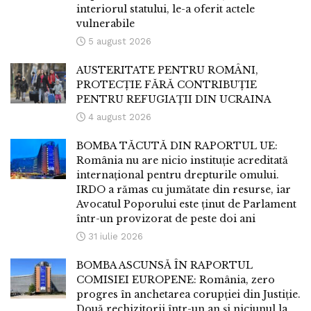
interiorul statului, le-a oferit actele
vulnerabile
5 august 2026
AUSTERITATE PENTRU ROMÂNI,
PROTECȚIE FĂRĂ CONTRIBUȚIE
PENTRU REFUGIAȚII DIN UCRAINA
4 august 2026
BOMBA TĂCUTĂ DIN RAPORTUL UE:
România nu are nicio instituție acreditată
internațional pentru drepturile omului.
IRDO a rămas cu jumătate din resurse, iar
Avocatul Poporului este ținut de Parlament
într-un provizorat de peste doi ani
31 iulie 2026
BOMBA ASCUNSĂ ÎN RAPORTUL
COMISIEI EUROPENE: România, zero
progres în anchetarea corupției din Justiție.
Două rechizitorii într-un an și niciunul la