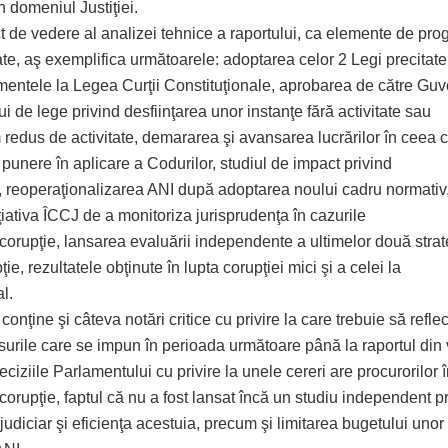
în domeniul Justiţiei.
t de vedere al analizei tehnice a raportului, ca elemente de pro
te, aş exemplifica următoarele: adoptarea celor 2 Legi precitate
ntele la Legea Curţii Constituţionale, aprobarea de către Guv
ui de lege privind desfiinţarea unor instanţe fără activitate sau
redus de activitate, demararea şi avansarea lucrărilor în ceea c
 punere în aplicare a Codurilor, studiul de impact privind
, reoperaţionalizarea ANI după adoptarea noului cadru normativ, 
iativa ÎCCJ de a monitoriza jurisprudenţa în cazurile
corupţie, lansarea evaluării independente a ultimelor două strat
ţie, rezultatele obţinute în lupta corupţiei mici şi a celei la
al.
conţine şi câteva notări critice cu privire la care trebuie să refle
urile care se impun în perioada următoare până la raportul din 
iziile Parlamentului cu privire la unele cereri are procurorilor 
orupţie, faptul că nu a fost lansat încă un studiu independent p
judiciar şi eficienţa acestuia, precum şi limitarea bugetului unor i