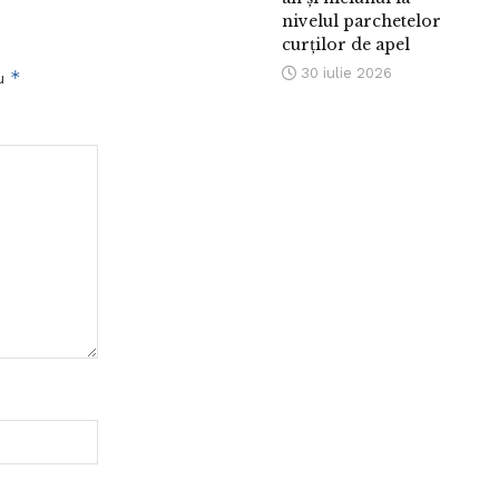
nivelul parchetelor
curților de apel
30 iulie 2026
*
cu