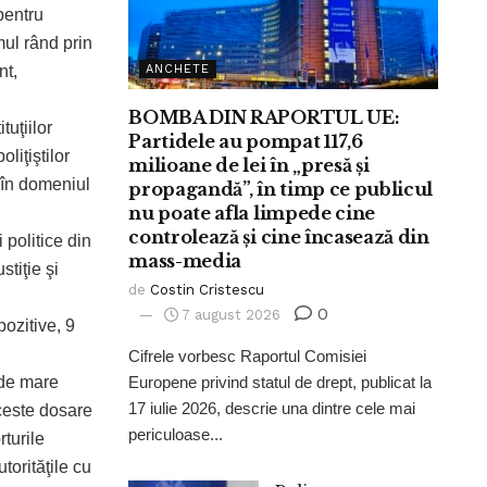
pentru
mul rând prin
nt,
ANCHETE
BOMBA DIN RAPORTUL UE:
tuţiilor
Partidele au pompat 117,6
oliţiştilor
milioane de lei în „presă și
ve în domeniul
propagandă”, în timp ce publicul
nu poate afla limpede cine
controlează și cine încasează din
 politice din
mass-media
tiţie şi
de
Costin Cristescu
0
7 august 2026
pozitive, 9
Cifrele vorbesc Raportul Comisiei
 de mare
Europene privind statul de drept, publicat la
17 iulie 2026, descrie una dintre cele mai
ceste dosare
periculoase...
rturile
torităţile cu