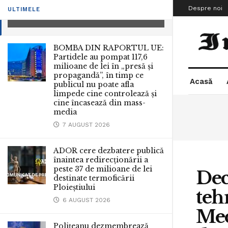
domeniul Justiţiei
Despre noi
ULTIMELE
19 FEBRUARIE 2011
BOMBA DIN RAPORTUL UE:
Partidele au pompat 117,6
milioane de lei în „presă și
propagandă”, în timp ce
Acasă
publicul nu poate afla
limpede cine controlează și
cine încasează din mass-
media
7 AUGUST 2026
ADOR cere dezbatere publică
înaintea redirecționării a
peste 37 de milioane de lei
Dec
destinate termoficării
Ploieștiului
teh
6 AUGUST 2026
Mec
Polițeanu dezmembrează