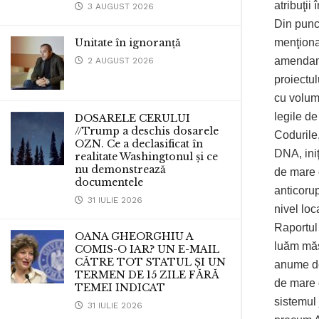
atribuţii 
3 AUGUST 2026
Din punc
menţiona
Unitate în ignoranță
amendame
2 AUGUST 2026
proiectul
cu volum 
legile de
DOSARELE CERULUI
//Trump a deschis dosarele
Codurile
OZN. Ce a declasificat în
DNA, iniţ
realitate Washingtonul și ce
nu demonstrează
de mare 
documentele
anticorup
31 IULIE 2026
nivel loc
Raportul 
OANA GHEORGHIU A
luăm măs
COMIS-O IAR? UN E-MAIL
CĂTRE TOT STATUL ȘI UN
anume dec
TERMEN DE 15 ZILE FĂRĂ
de mare c
TEMEI INDICAT
sistemul 
31 IULIE 2026