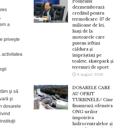
Polițeanu
dezmembrează
gres
creditul pentru
,
termoficare: 37 de
ern a
milioane de lei,
luați de la
motoarele care
e priveşte
puteau ieftini
căldura și
activitatea
împrăștiați pe
toalete, skatepark și
terenuri de sport
egii
6 august 2026
DOSARELE CARE
ctăm şi să
AU OPRIT
vară şi
TURBINELE// Cine
finanțează ofensiva
în dosarele
ONG-urilor
rivind
împotriva
nstituţii
hidrocentralelor și