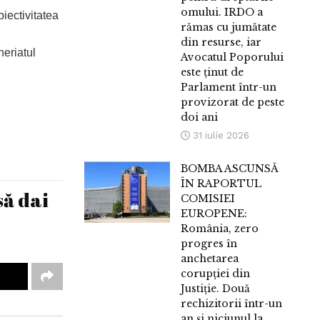
omului. IRDO a
iectivitatea
rămas cu jumătate
din resurse, iar
neriatul
Avocatul Poporului
este ținut de
Parlament într-un
provizorat de peste
doi ani
31 iulie 2026
BOMBA ASCUNSĂ
ÎN RAPORTUL
să dai
COMISIEI
EUROPENE:
România, zero
progres în
anchetarea
corupției din
Justiție. Două
rechizitorii într-un
an și niciunul la