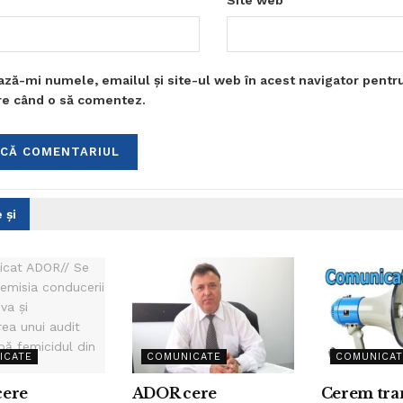
Site web
ază-mi numele, emailul și site-ul web în acest navigator pentr
are când o să comentez.
 și
ICATE
COMUNICATE
COMUNICAT
ere
ADOR cere
Cerem tra