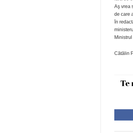
Aş vrea s
de care a
în redac
minister
Ministrul 
Cătălin 
Te 