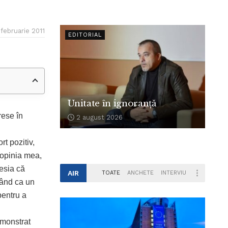
 februarie 2011
EDITORIAL
Unitate în ignoranță
rese în
2 august 2026
rt pozitiv,
 opinia mea,
esia că
AIR
TOATE
ANCHETE
INTERVIU
 rând ca un
 pentru a
emonstrat