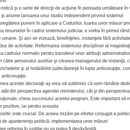
ANI.
indică şi o serie de direcţii de acţiune în perioada următoare în
 şi anume lansarea unui studiu independent privind sistemul
 pregătirea punerii în aplicare a Codurilor, luarea unor măsuri pri
a resurselor în cadrul sistemului judiciar, e vorba în primul rând
 umane. Şi aici se vizează, bineînţeles, instanţele fără activitat
us de activitate. Reformarea sistemului disciplinar al magistraţi
ea cadrului normativ pentru transferul unor atribuţii administrativ
i către personalul auxiliar şi crearea managerului de instanţă, 
anchetelor şi al hotărârilor judecătoreşti în lupta anticorupţie, c
r anticorupţie.
ierea acestei declaraţii aş vrea să subliniez că vom rămâne dedi
atât din perspectiva agendei ministerului, cât şi din perspectiva
tituţionale, cheia succesului acestui program. Este important să
e pozitive, iar pentru aceasta
 politic este crucial. De aceea mizăm pe efortul conjugat a politic
nt de apartenenţa politică. implementarea unor măsuri
are reforma în justiţie nu va putea fi desăvârşită.