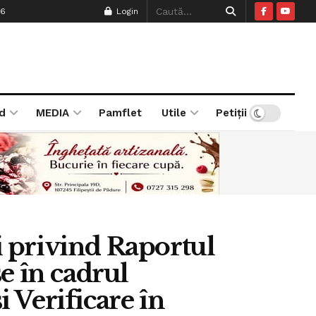
26
Login
d
MEDIA
Pamflet
Utile
Petiții
ei privind Raportul
e în cadrul
 Verificare în