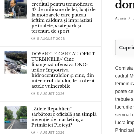
dom
creditul pentru termoficare:
37 de milioane de lei, luați de
la motoarele care puteau
Acasă
ieftini căldura și împrăștiați
pe toalete, skatepark și
terenuri de sport
6 AUGUST 2026
Cupri
DOSARELE CARE AU OPRIT
TURBINELE// Cine
finanțează ofensiva ONG-
Comisia 
urilor împotriva
hidrocentralelor și cine, din
cadrul M
interiorul statului, le-a oferit
temeinică
actele vulnerabile
poate cel
5 AUGUST 2026
trebuie s
lucrurile
„Zilele Republicii” –
sărbătoare oficială sau simplă
semnal de
invenție de marketing a
lucra împ
Primăriei Ploiești?
Principa
4 AUGUST 2026