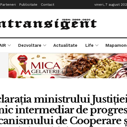
Parteneri
Publicitate
Contact
vineri, 7 august 20
AIR
Dezvoltare
Actualitate
Life
Mapamon
laraţia ministrului Justiţi
nic intermediar de progres
anismului de Cooperare şi