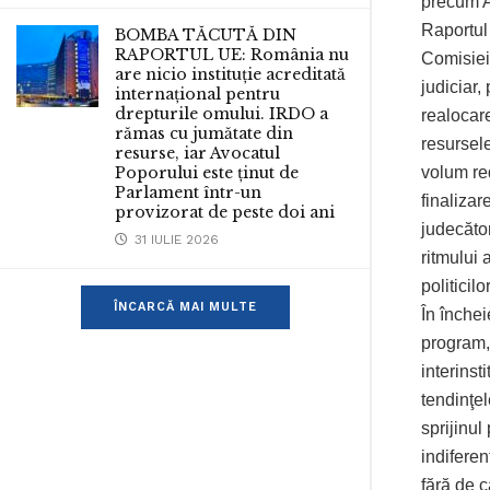
precum 
Raportul 
BOMBA TĂCUTĂ DIN
RAPORTUL UE: România nu
Comisiei
are nicio instituție acreditată
judiciar,
internațional pentru
drepturile omului. IRDO a
realocare
rămas cu jumătate din
resursele
resurse, iar Avocatul
volum red
Poporului este ținut de
Parlament într-un
finalizar
provizorat de peste doi ani
judecător
31 IULIE 2026
ritmului 
politicilo
ÎNCARCĂ MAI MULTE
În înche
program, 
interins
tendinţel
sprijinul
indifere
fără de c