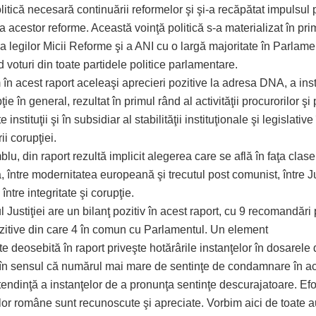
litică necesară continuării reformelor şi şi-a recăpătat impulsul 
 acestor reforme. Această voinţă politică s-a materializat în pri
 legilor Micii Reforme şi a ANI cu o largă majoritate în Parlame
 voturi din toate partidele politice parlamentare.
n acest raport aceleaşi aprecieri pozitive la adresa DNA, a insti
ie în general, rezultat în primul rând al activităţii procurorilor şi p
 instituţii şi în subsidiar al stabilităţii instituţionale şi legislati
i corupţiei.
lu, din raport rezultă implicit alegerea care se află în faţa clasei
între modernitatea europeană şi trecutul post comunist, între Jus
, între integritate şi corupţie.
l Justiţiei are un bilanţ pozitiv în acest raport, cu 9 recomandări 
ozitive din care 4 în comun cu Parlamentul. Un element
e deosebită în raport priveşte hotărârile instanţelor în dosarele
 în sensul că numărul mai mare de sentinţe de condamnare în a
tendinţă a instanţelor de a pronunţa sentinţe descurajatoare. Efo
ilor române sunt recunoscute şi apreciate. Vorbim aici de toate au