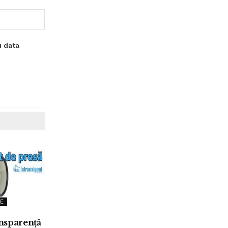
u data
E
nsparență