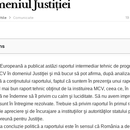
eniul Justiţiei
19
Utile
Comunicate
ns
Europeană a publicat astăzi raportul intermediar tehnic de prog
CV în domeniul Justiţiei şi mă bucur să pot afirma, după analiza
 a conţinutului raportului, faptul că suntem în prezenţa unui rapo
 mai bun raport tehnic obţinut de la instituirea MCV, ceea ce, în
ă ne îndemne să îl privim cu calm şi luciditate. Să nu avem impr
 sunt în întregime rezolvate. Trebuie să privim raportul în primul
 apreciere şi de încurajare a instituţiilor şi autorităţilor statului
reună pentru Justiţie.
la concluzie politică a raportului este în sensul că România a d