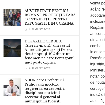
voinţa po
adâncirea
AUSTERITATE PENTRU
ROMÂNI, PROTECȚIE FĂRĂ
adoptarea
CONTRIBUȚIE PENTRU
incluzând
REFUGIAȚII DIN UCRAINA
Regăsim î
4 AUGUST 2026
anticorupţ
din aceste
DOSARELE CERULUI |
„Sferele-mamă” din vestul
combateri
Americii: șase agenți federali,
În ansamb
două nopți și 40% dintr-un
România, 
fenomen pe care Pentagonul
nu-l poate explica
injustiţie
4 AUGUST 2026
Ministeru
notări p
ADOR cere Prefecturii
de noutat
Prahova să înceteze
corupţie
tergiversarea cercetării
disciplinare privind
indică o 
secretarul general al
autorităţ
municipiului Ploiești