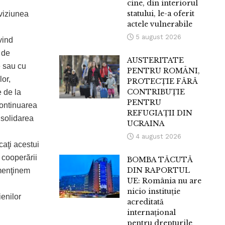
cine, din interiorul
statului, le-a oferit
 viziunea
actele vulnerabile
5 august 2026
vind
 de
AUSTERITATE
e sau cu
PENTRU ROMÂNI,
lor,
PROTECȚIE FĂRĂ
CONTRIBUȚIE
e de la
PENTRU
continuarea
REFUGIAȚII DIN
onsolidarea
UCRAINA
4 august 2026
caţi acestui
 cooperării
BOMBA TĂCUTĂ
DIN RAPORTUL
 menţinem
UE: România nu are
nicio instituție
ienilor
acreditată
internațional
pentru drepturile