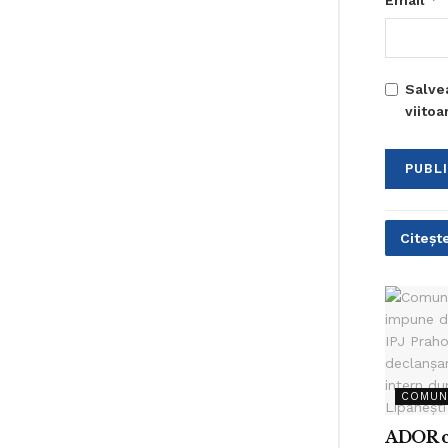
Email
Salve
viito
Citește
COMUN
ADOR c