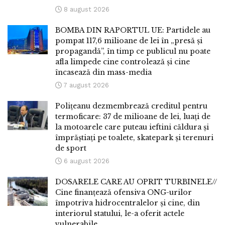
8 august 2026
BOMBA DIN RAPORTUL UE: Partidele au
pompat 117,6 milioane de lei în „presă și
propagandă”, în timp ce publicul nu poate
afla limpede cine controlează și cine
încasează din mass-media
7 august 2026
Polițeanu dezmembrează creditul pentru
termoficare: 37 de milioane de lei, luați de
la motoarele care puteau ieftini căldura și
împrăștiați pe toalete, skatepark și terenuri
de sport
6 august 2026
DOSARELE CARE AU OPRIT TURBINELE//
Cine finanțează ofensiva ONG-urilor
împotriva hidrocentralelor și cine, din
interiorul statului, le-a oferit actele
vulnerabile