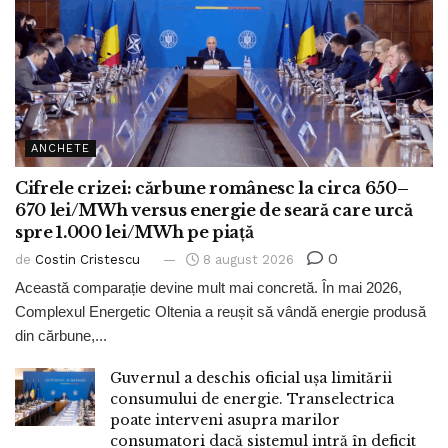
ANCHETE
Cifrele crizei: cărbune românesc la circa 650–
670 lei/MWh versus energie de seară care urcă
spre 1.000 lei/MWh pe piață
0
de
Costin Cristescu
8 august 2026
Această comparație devine mult mai concretă. În mai 2026,
Complexul Energetic Oltenia a reușit să vândă energie produsă
din cărbune,...
Guvernul a deschis oficial ușa limitării
consumului de energie. Transelectrica
poate interveni asupra marilor
consumatori dacă sistemul intră în deficit