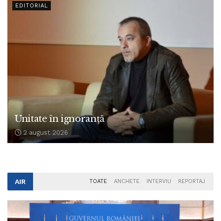
EDITORIAL
Unitate în ignoranță
2 august 2026
AIR
TOATE
ANCHETE
INTERVIU
REPORTAJ