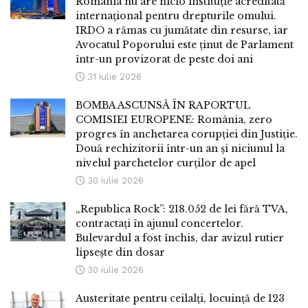
România nu are nicio instituție acreditată
internațional pentru drepturile omului.
IRDO a rămas cu jumătate din resurse, iar
Avocatul Poporului este ținut de Parlament
într-un provizorat de peste doi ani
31 iulie 2026
BOMBA ASCUNSĂ ÎN RAPORTUL
COMISIEI EUROPENE: România, zero
progres în anchetarea corupției din Justiție.
Două rechizitorii într-un an și niciunul la
nivelul parchetelor curților de apel
30 iulie 2026
„Republica Rock”: 218.052 de lei fără TVA,
contractați în ajunul concertelor.
Bulevardul a fost închis, dar avizul rutier
lipsește din dosar
30 iulie 2026
Austeritate pentru ceilalți, locuință de 123