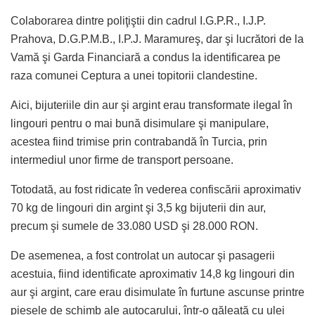
Colaborarea dintre poliţiştii din cadrul I.G.P.R., I.J.P.
Prahova, D.G.P.M.B., I.P.J. Maramureş, dar şi lucrători de la
Vamă şi Garda Financiară a condus la identificarea pe
raza comunei Ceptura a unei topitorii clandestine.
Aici, bijuteriile din aur şi argint erau transformate ilegal în
lingouri pentru o mai bună disimulare şi manipulare,
acestea fiind trimise prin contrabandă în Turcia, prin
intermediul unor firme de transport persoane.
Totodată, au fost ridicate în vederea confiscării aproximativ
70 kg de lingouri din argint şi 3,5 kg bijuterii din aur,
precum şi sumele de 33.080 USD şi 28.000 RON.
De asemenea, a fost controlat un autocar şi pasagerii
acestuia, fiind identificate aproximativ 14,8 kg lingouri din
aur şi argint, care erau disimulate în furtune ascunse printre
piesele de schimb ale autocarului, într-o găleată cu ulei