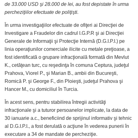
de 33.000 USD şi 28.000 de lei, au fost depistate în urma
percheziţiilor efectuate de poliţişti.
În urma investigaţiilor efectuate de ofiţeri ai Direcţiei de
Investigare a Fraudelor din cadrul I.G.P.R şi ai Direcţiei
Generale de Informaţii şi Protecţie Internă (D.G.I.P.I.) pe
linia operaţiunilor comerciale ilicite cu metale preţioase, a
fost identificată o grupare infracţională formată din Mevlut
K., cetăţean turc, cu reşedinţa în comuna Ceptura, judeţul
Prahova, Viorel P., şi Marian B., ambii din Bucureşti,
Romică P. şi George F., din Ploieşti, judeţul Prahova şi
Hancer M., cu domiciliul în Turcia.
În acest sens, pentru stabilirea întregii activităţi
infracţionale şi a tuturor persoanelor implicate, la data de
30 ianuarie a.c., beneficiind de sprijinul informativ şi tehnic
al D.G.I.P.I., a fost derulată o acţiune în vederea punerii în
executare a 34 de mandate de percheziţie.