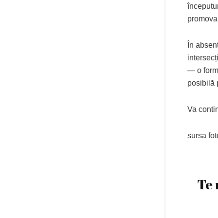
începutur
promovar
În absenț
intersecț
— o formu
posibilă 
Va cont
sursa fot
Te 