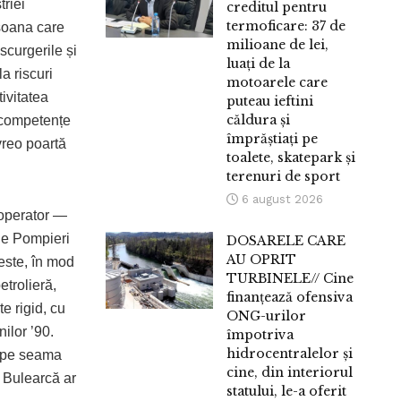
triei
creditul pentru
termoficare: 37 de
rsoana care
milioane de lei,
scurgerile și
luați de la
a riscuri
motoarele care
tivitatea
puteau ieftini
căldura și
 competențe
împrăștiați pe
vreo poartă
toalete, skatepark și
terenuri de sport
6 august 2026
 operator —
de Pompieri
DOSARELE CARE
AU OPRIT
 este, în mod
TURBINELE// Cine
etrolieră,
finanțează ofensiva
te rigid, cu
ONG-urilor
nilor ’90.
împotriva
hidrocentralelor și
ă pe seama
cine, din interiorul
x Bulearcă ar
statului, le-a oferit