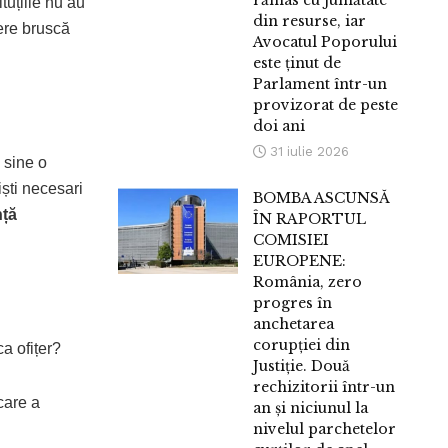
rămas cu jumătate
tuțiile nu au
din resurse, iar
ere bruscă
Avocatul Poporului
este ținut de
Parlament într-un
provizorat de peste
doi ani
31 iulie 2026
 sine o
iști necesari
BOMBA ASCUNSĂ
nță
ÎN RAPORTUL
COMISIEI
EUROPENE:
România, zero
progres în
anchetarea
corupției din
ca ofițer?
Justiție. Două
rechizitorii într-un
care a
an și niciunul la
nivelul parchetelor