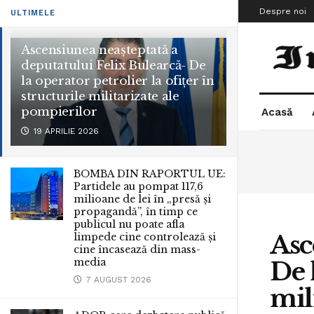
Despre noi
ULTIMELE
Ascensiunea neașteptată a
deputatului Felix Bulearcă- De
la operator petrolier la ofițer în
structurile militarizate ale
pompierilor
Acasă
19 APRILIE 2026
BOMBA DIN RAPORTUL UE:
Partidele au pompat 117,6
milioane de lei în „presă și
propagandă”, în timp ce
publicul nu poate afla
Asc
limpede cine controlează și
cine încasează din mass-
media
De l
7 AUGUST 2026
mil