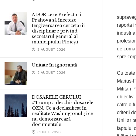
ADOR cere Prefecturii
supravegh
Prahova să înceteze
raporta i
tergiversarea cercetării
disciplinare privind
industria
secretarul general al
profesio
municipiului Ploiești
de coman
3 AUGUST 2026
spre corp
Unitate în ignoranță
2 AUGUST 2026
Cu toate
Marius-F
Militari 
obiectiv,
DOSARELE CERULUI
//Trump a deschis dosarele
către o f
OZN. Ce a declasificat în
criterii 
realitate Washingtonul și ce
nu demonstrează
Unii ar 
documentele
faptului
31 IULIE 2026