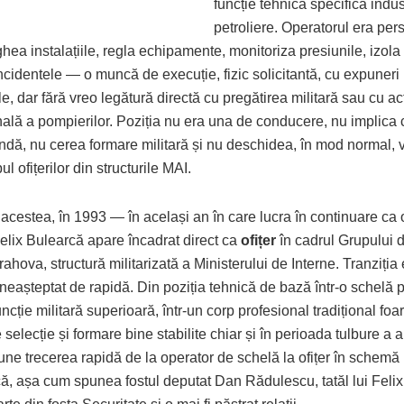
funcție tehnică specifică indus
petroliere. Operatorul era pe
ea instalațiile, regla echipamente, monitoriza presiunile, izola 
ncidentele — o muncă de execuție, fizic solicitantă, cu expuneri l
le, dar fără vreo legătură directă cu pregătirea militară sau cu ac
nală a pompierilor. Poziția nu era una de conducere, nu implica
dă, nu cerea formare militară și nu deschidea, în mod normal, 
ul ofițerilor din structurile MAI.
 acestea, în 1993 — în același an în care lucra în continuare ca
elix Bulearcă apare încadrat direct ca
ofițer
în cadrul Grupului 
Prahova, structură militarizată a Ministerului de Interne. Tranziția
 neașteptat de rapidă. Din poziția tehnică de bază într-o schelă p
uncție militară superioară, într-un corp profesional tradițional foar
de selecție și formare bine stabilite chiar și în perioada tulbure a a
pune trecerea rapidă de la operator de schelă la ofițer în schem
 că, așa cum spunea fostul deputat Dan Rădulescu, tatăl lui Feli