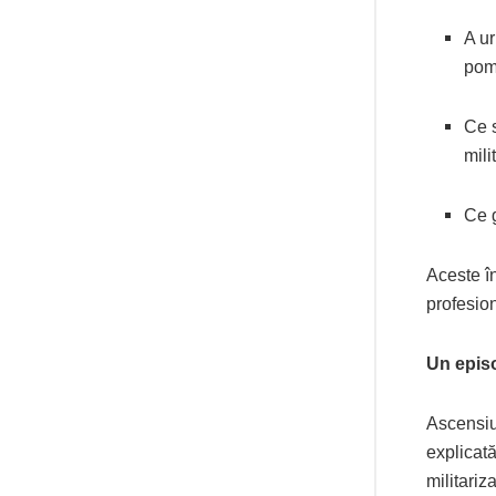
A ur
pom
Ce s
mili
Ce g
Aceste în
profesion
Un episo
Ascensiu
explicată
militariz