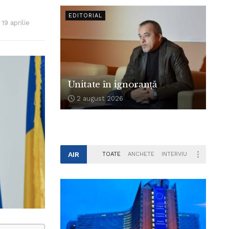
EDITORIAL
19 aprilie
Unitate în ignoranță
2 august 2026
AIR
TOATE
ANCHETE
INTERVIU