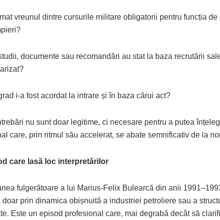
mat vreunul dintre cursurile militare obligatorii pentru funcția de 
pieri?
tudii, documente sau recomandări au stat la baza recrutării sale
tarizat?
rad i-a fost acordat la intrare și în baza cărui act?
trebări nu sunt doar legitime, ci necesare pentru a putea înțele
al care, prin ritmul său accelerat, se abate semnificativ de la n
d care lasă loc interpretărilor
nea fulgerătoare a lui Marius-Felix Bulearcă din anii 1991–1993
 doar prin dinamica obișnuită a industriei petroliere sau a structu
ate. Este un episod profesional care, mai degrabă decât să clarif