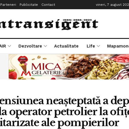
Parteneri
Publicitate
Contact
vineri, 7 august 20
AIR
Dezvoltare
Actualitate
Life
Mapamon
ensiunea neașteptată a dep
a operator petrolier la ofiț
itarizate ale pompierilor