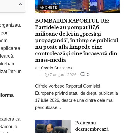
ANCHETE
BOMBA DIN RAPORTUL UE:
eorganizau,
Partidele au pompat 117,6
neori
milioane de lei în „presă și
propagandă”, în timp ce publicul
unem
nu poate afla limpede cine
 aplicarea
controlează și cine încasează din
ulearcă,
mass-media
ntrebări
de
Costin Cristescu
izat într-un
0
7 august 2026
Cifrele vorbesc Raportul Comisiei
Europene privind statul de drept, publicat la
niforma
17 iulie 2026, descrie una dintre cele mai
periculoase...
cariera ca
Polițeanu
Băicoi, o
dezmembrează