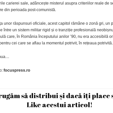
ile carierei sale, adâncește misterul asupra criteriilor reale de s
e din perioada post-comunistă.
a unor răspunsuri oficiale, acest capitol rămâne o zonă gri, un 
ie între un sistem militar rigid și o tranziție profesională neobișn
lă care, în România începutului anilor ’90, nu era accesibilă ori
pentru cei care se aflau la momentul potrivit, în rețeaua potrivită.
inua…
o:
focuspress.ro
rugăm să distribui și dacă îți place 
Like acestui articol!