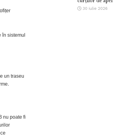
curților de apel
30 iulie 2026
ofițer
 în sistemul
ge un traseu
orme.
 nu poate fi
rilor
ice