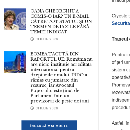
fi făcut p
OANA GHEORGHIU A
Ciyește 
COMIS-O IAR? UN E-MAIL
CĂTRE TOT STATUL ȘI UN
Securita
TERMEN DE 15 ZILE FĂRĂ
TEMEI INDICAT
Traseul 
31 IULIE 2026
BOMBA TĂCUTĂ DIN
Pentru ce
RAPORTUL UE: România nu
ofițeri u
are nicio instituție acreditată
internațional pentru
sistem cu
drepturile omului. IRDO a
operativă
rămas cu jumătate din
Promovare
resurse, iar Avocatul
Poporului este ținut de
rezervată
Parlament într-un
indispens
provizorat de peste doi ani
procedură
31 IULIE 2026
Astfel, î
ÎNCARCĂ MAI MULTE