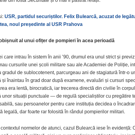
arte din fosta Securitate și o mai fi păstrat relații.
și:
USR, partidul securiștilor. Felix Bulearcă, acuzat de legăt
tea, noul președinte al USR Prahova
obișnuit al unui ofițer de pompieri în acea perioadă
i care intrau în sistem în anii ’90, drumul era unul strict și previzib
rmau cursurile unei școli militare sau ale Academiei de Poliție, in
 gradul de sublocotenent, parcurgeau ani de stagiatură într-o un
 și înaintau în grad doar după examene, evaluări și cursuri spec
a era lentă, birocratică, iar trecerea directă din civilie în corpul 
 unor situații punctuale — de regulă specialiștilor cu pregătire t
abilă, sau persoanelor pentru care instituția decidea o încadrar
 legală, dar foarte rar folosită în rândul pompierilor militari.
n contextul normelor de atunci, cazul Bulearcă iese în evidență: