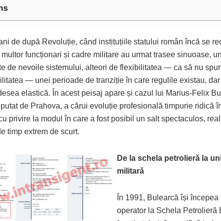
ns
 ani de după Revoluție, când instituțiile statului român încă se r
 multor funcționari și cadre militare au urmat trasee sinuoase, u
e de nevoile sistemului, alteori de flexibilitatea — ca să nu sp
itatea — unei perioade de tranziție în care regulile existau, dar
desea elastică. În acest peisaj apare și cazul lui Marius-Felix B
putat de Prahova, a cărui evoluție profesională timpurie ridică î
cu privire la modul în care a fost posibil un salt spectaculos, real
de timp extrem de scurt.
De la schela petrolieră la u
militară
În 1991, Bulearcă își începea 
operator la Schela Petrolieră 