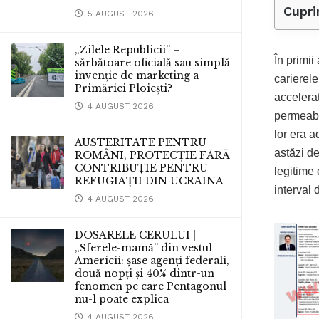
Cupri
5 AUGUST 2026
„Zilele Republicii” –
În primii
sărbătoare oficială sau simplă
invenție de marketing a
carierele
Primăriei Ploiești?
accelerat
4 AUGUST 2026
permeabil
lor era a
AUSTERITATE PENTRU
astăzi de
ROMÂNI, PROTECȚIE FĂRĂ
CONTRIBUȚIE PENTRU
legitime 
REFUGIAȚII DIN UCRAINA
interval 
4 AUGUST 2026
DOSARELE CERULUI |
„Sferele-mamă” din vestul
Americii: șase agenți federali,
două nopți și 40% dintr-un
fenomen pe care Pentagonul
nu-l poate explica
4 AUGUST 2026