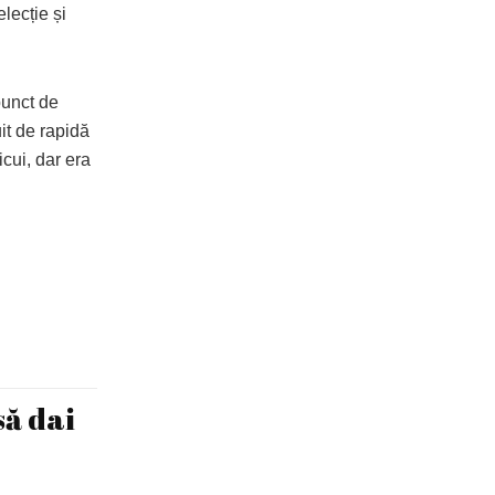
elecție și
punct de
uit de rapidă
cui, dar era
să dai