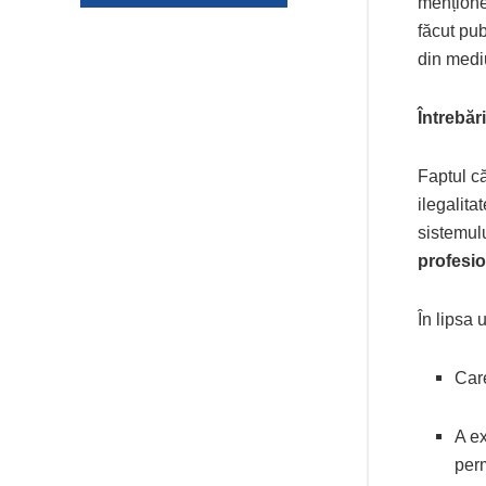
menționea
făcut pub
din mediu
Întrebăr
Faptul că
ilegalita
sistemulu
profesi
În lipsa 
Care
A ex
perm