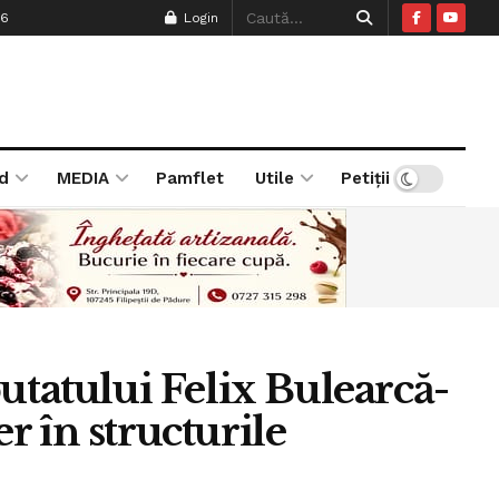
26
Login
d
MEDIA
Pamflet
Utile
Petiții
utatului Felix Bulearcă-
er în structurile