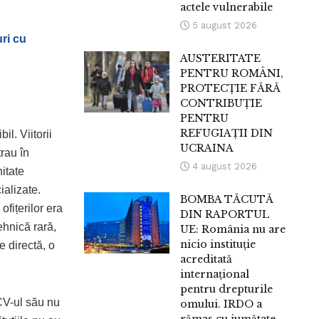
actele vulnerabile
5 august 2026
uri cu
AUSTERITATE
PENTRU ROMÂNI,
PROTECȚIE FĂRĂ
CONTRIBUȚIE
PENTRU
REFUGIAȚII DIN
il. Viitorii
UCRAINA
trau în
4 august 2026
itate
ializate.
BOMBA TĂCUTĂ
ofițerilor era
DIN RAPORTUL
ehnică rară,
UE: România nu are
nicio instituție
e directă, o
acreditată
internațional
pentru drepturile
 CV-ul său nu
omului. IRDO a