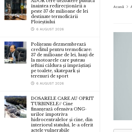
ADOR cere dezbatere publică
înaintea redirecționării a
Acasă
peste 37 de milioane de lei
destinate termoficării
Ploieștiului
6 AUGUST 2026
Polițeanu dezmembrează
creditul pentru termoficare:
37 de milioane de lei, luați de
la motoarele care puteau
ieftini căldura și împrăștiați
pe toalete, skatepark și
terenuri de sport
6 AUGUST 2026
DOSARELE CARE AU OPRIT
TURBINELE// Cine
finanțează ofensiva ONG-
urilor împotriva
hidrocentralelor și cine, din
interiorul statului, le-a oferit
actele vulnerabile