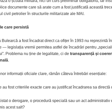
ză o școală militară, nici un curs preliminar obligatoriu, iar insti
lice documente care să arate cum a fost justificată această trec
l civil petrolier în structurile militarizate ale MAI.
ile care persistă
 Bulearcă a fost încadrat direct ca ofițer în 1993 nu reprezintă în
te — legislația vremii permitea astfel de încadrări pentru „special
i”. Problema nu ține de legalitate, ci de
transparență și coere
onală
.
unor informații oficiale clare, rămân câteva întrebări esențiale:
 au fost criteriile exacte care au justificat încadrarea sa directă 
istat o derogare, o procedură specială sau un act administrativ 
is acest salt?